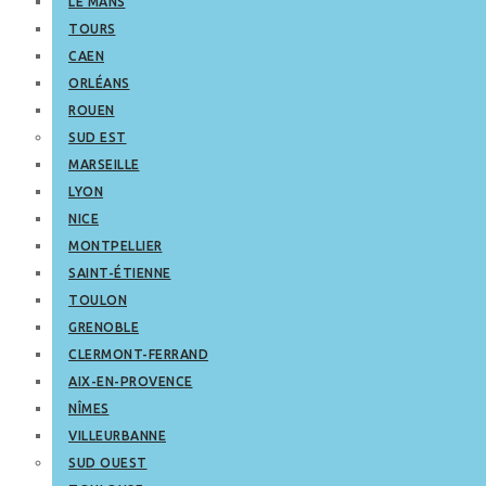
LE MANS
TOURS
CAEN
ORLÉANS
ROUEN
SUD EST
MARSEILLE
LYON
NICE
MONTPELLIER
SAINT-ÉTIENNE
TOULON
GRENOBLE
CLERMONT-FERRAND
AIX-EN-PROVENCE
NÎMES
VILLEURBANNE
SUD OUEST