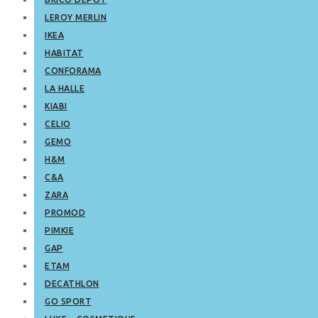
LEROY MERLIN
IKEA
HABITAT
CONFORAMA
LA HALLE
KIABI
CELIO
GEMO
H&M
C&A
ZARA
PROMOD
PIMKIE
GAP
ETAM
DECATHLON
GO SPORT