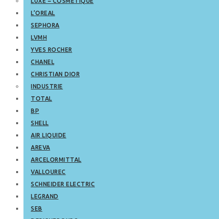
LUXE – COSMETIQUE
L’OREAL
SEPHORA
LVMH
YVES ROCHER
CHANEL
CHRISTIAN DIOR
INDUSTRIE
TOTAL
BP
SHELL
AIR LIQUIDE
AREVA
ARCELORMITTAL
VALLOUREC
SCHNEIDER ELECTRIC
LEGRAND
SEB