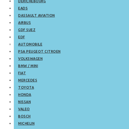
DERICHEBOURG
EADS
DASSAULT AVIATION
AIRBUS
GDF SUEZ
EDF
AUTOMOBILE
PSA PEUGEOT CITROEN
VOLKSWAGEN
BMW / MINI
FIAT
MERCEDES
TOYOTA
HONDA
NISSAN
VALEO
BOSCH
MICHELIN