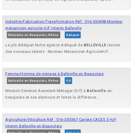
Industrie/Fabrication/Transformation Réf : 016-330498 Monteur
mécanicien agricole H/F Interim Belleville
Belleville-en-Beaujolais, Rhône
Adéquat
Le job Adéquat Notre agence Adéquat de
BELLEVILLE
recrute
des nouveaux talents : Monteur Mécanicien AgricoleH/F...
Femme/Homme de ménage à Belleville-en-Beaujolais
Belleville-en-Beaujolais, Rhône
O2
Mission Devenez Assistant Ménager (h/f) à
Belleville
-en-
beaujolais et ses alentours et faites la différence...
Agriculture/Viticulture Réf : 016-330367 Cariste CACES 3 H/F
Interim Belleville-en-Beaujolais
Belleville-en-Beaujolais, Rhône
Adéquat