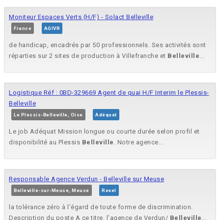
Moniteur Espaces Verts (H/F) - Solact Belleville
France
AGIVR
de handicap, encadrés par 50 professionnels. Ses activités sont
réparties sur 2 sites de production à Villefranche et
Belleville
...
Logistique Réf : 0BD-329669 Agent de quai H/F Interim le Plessis-
Belleville
Le Plessis-Belleville, Oise
Adéquat
Le job Adéquat Mission longue ou courte durée selon profil et
disponibilité au Plessis
Belleville
. Notre agence...
Responsable Agence Verdun - Belleville sur Meuse
Belleville-sur-Meuse, Meuse
Rexel
la tolérance zéro à l’égard de toute forme de discrimination.
Description du poste A ce titre, l’agence de Verdun/
Belleville
...