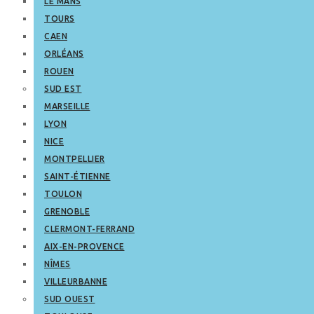
LE MANS
TOURS
CAEN
ORLÉANS
ROUEN
SUD EST
MARSEILLE
LYON
NICE
MONTPELLIER
SAINT-ÉTIENNE
TOULON
GRENOBLE
CLERMONT-FERRAND
AIX-EN-PROVENCE
NÎMES
VILLEURBANNE
SUD OUEST