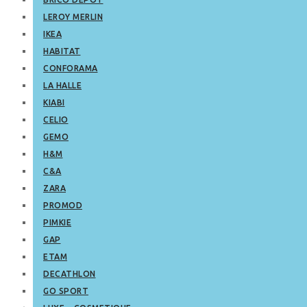
LEROY MERLIN
IKEA
HABITAT
CONFORAMA
LA HALLE
KIABI
CELIO
GEMO
H&M
C&A
ZARA
PROMOD
PIMKIE
GAP
ETAM
DECATHLON
GO SPORT