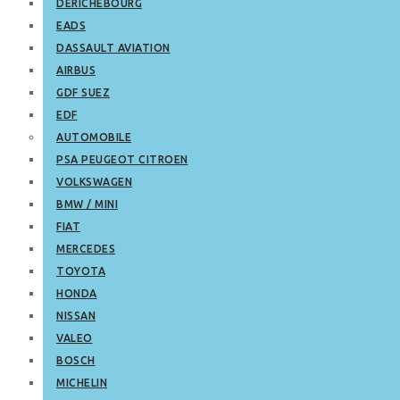
DERICHEBOURG
EADS
DASSAULT AVIATION
AIRBUS
GDF SUEZ
EDF
AUTOMOBILE
PSA PEUGEOT CITROEN
VOLKSWAGEN
BMW / MINI
FIAT
MERCEDES
TOYOTA
HONDA
NISSAN
VALEO
BOSCH
MICHELIN