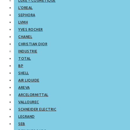
LUXE – COSMETIQUE
L’OREAL
SEPHORA
LVMH
YVES ROCHER
CHANEL
CHRISTIAN DIOR
INDUSTRIE
TOTAL
BP
SHELL
AIR LIQUIDE
AREVA
ARCELORMITTAL
VALLOUREC
SCHNEIDER ELECTRIC
LEGRAND
SEB