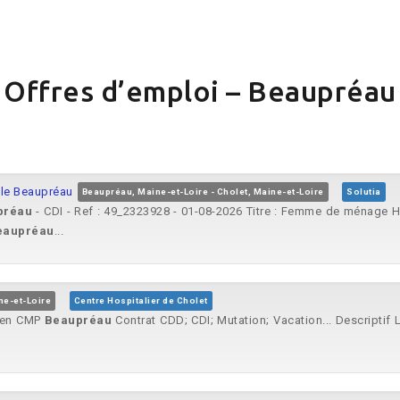
Offres d’emploi – Beaupréau
le Beaupréau
Beaupréau, Maine-et-Loire - Cholet, Maine-et-Loire
Solutia
préau
- CDI - Ref : 49_2323928 - 01-08-2026 Titre : Femme de ménage H
eaupréau
...
ne-et-Loire
Centre Hospitalier de Cholet
e en CMP
Beaupréau
Contrat CDD; CDI; Mutation; Vacation... Descriptif 