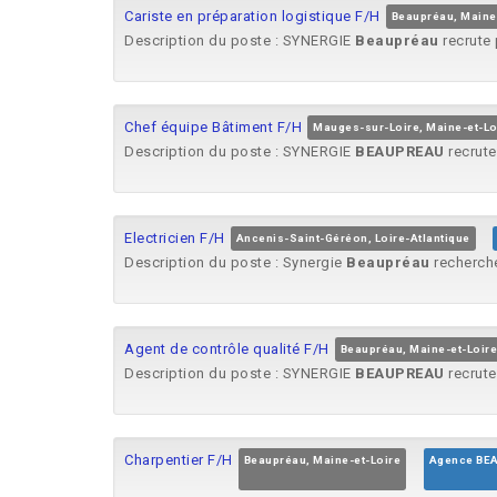
Cariste en préparation logistique F/H
Beaupréau, Maine
Description du poste : SYNERGIE
Beaupréau
recrute 
Chef équipe Bâtiment F/H
Mauges-sur-Loire, Maine-et-Lo
Description du poste : SYNERGIE
BEAUPREAU
recrute
Electricien F/H
Ancenis-Saint-Géréon, Loire-Atlantique
Description du poste : Synergie
Beaupréau
recherche
Agent de contrôle qualité F/H
Beaupréau, Maine-et-Loire
Description du poste : SYNERGIE
BEAUPREAU
recrute 
Charpentier F/H
Beaupréau, Maine-et-Loire
Agence BE