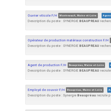
Ouvrier viticole F/H
Montrevault, Maine-et-Loire
Agen
Description du poste : SYNERGIE
BEAUPREAU
recherc
Opérateur de production matériaux construction F/H
Description du poste : SYNERGIE
BEAUPREAU
recherc
Agent de production F/H
Beaupréau, Maine-et-Loire
Description du poste : SYNERGIE
BEAUPREAU
recrute
Employé de couvoir F/H
Beaupréau, Maine-et-Loire
A
Description du poste : Synergie
Beaupréau
recrute p