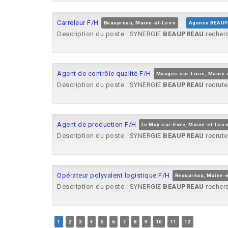
Carreleur F/H
Beaupréau, Maine-et-Loire
Agence BEAU
Description du poste : SYNERGIE
BEAUPREAU
recherc
Agent de contrôle qualité F/H
Mauges-sur-Loire, Maine-e
Description du poste : SYNERGIE
BEAUPREAU
recrute 
Agent de production F/H
Le May-sur-Evre, Maine-et-Loir
Description du poste : SYNERGIE
BEAUPREAU
recrute
Opérateur polyvalent logistique F/H
Beaupréau, Maine-e
Description du poste : SYNERGIE
BEAUPREAU
recherc
1
2
3
4
5
6
7
8
9
10
11
12