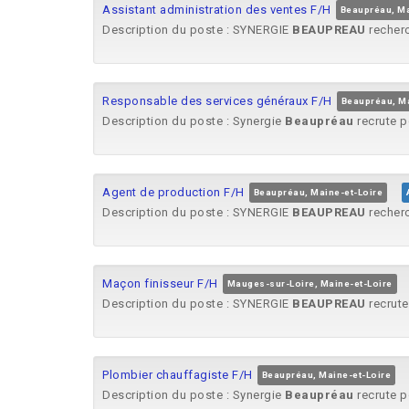
Assistant administration des ventes F/H
Beaupréau, Ma
Description du poste : SYNERGIE
BEAUPREAU
recherc
Responsable des services généraux F/H
Beaupréau, Ma
Description du poste : Synergie
Beaupréau
recrute p
Agent de production F/H
Beaupréau, Maine-et-Loire
Description du poste : SYNERGIE
BEAUPREAU
recherc
Maçon finisseur F/H
Mauges-sur-Loire, Maine-et-Loire
Description du poste : SYNERGIE
BEAUPREAU
recrute
Plombier chauffagiste F/H
Beaupréau, Maine-et-Loire
Description du poste : Synergie
Beaupréau
recrute p