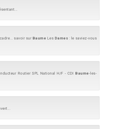
ésentant...
cadre... savoir sur
Baume
Les
Dames
: le saviez-vous
onducteur Routier SPL National H/F - CDI
Baume
-les-
ert...