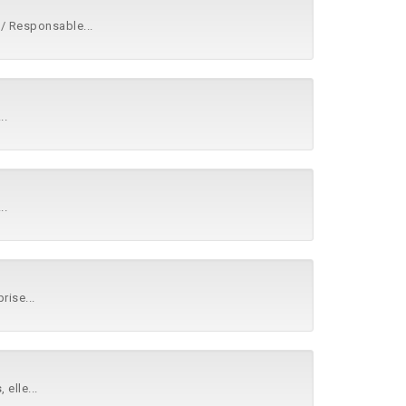
/ Responsable...
..
..
rise...
s
, elle...