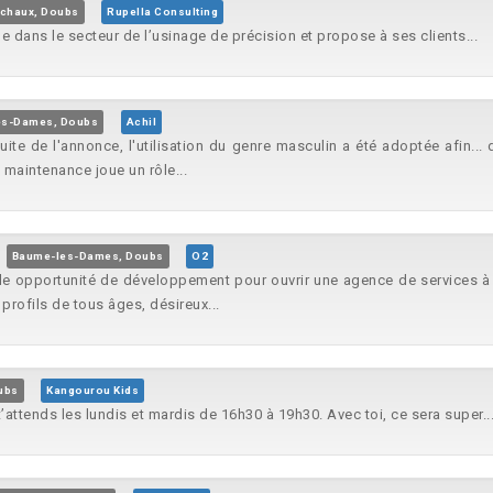
chaux, Doubs
Rupella Consulting
ue dans le secteur de l’usinage de précision et propose à ses clients...
es-Dames, Doubs
Achil
uite de l'annonce, l'utilisation du genre masculin a été adoptée afin..
maintenance joue un rôle...
e
Baume-les-Dames, Doubs
O2
table opportunité de développement pour ouvrir une agence de services à l
profils de tous âges, désireux...
ubs
Kangourou Kids
 t’attends les lundis et mardis de 16h30 à 19h30. Avec toi, ce sera super..