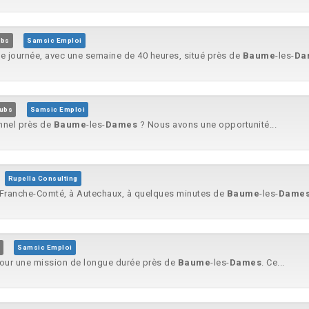
ubs
Samsic Emploi
de journée, avec une semaine de 40 heures, situé près de
Baume
-les-
Da
ubs
Samsic Emploi
nnel près de
Baume
-les-
Dames
? Nous avons une opportunité...
Rupella Consulting
la Franche-Comté, à Autechaux, à quelques minutes de
Baume
-les-
Dame
Samsic Emploi
pour une mission de longue durée près de
Baume
-les-
Dames
. Ce...