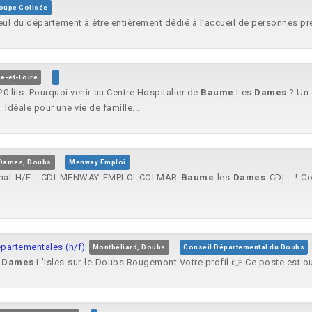
oupe Colisée
e seul du département à être entièrement dédié à l’accueil de personnes pr
e-et-Loire
20 lits. Pourquoi venir au Centre Hospitalier de
Baume
Les
Dames
? Un 
déale pour une vie de famille...
Dames, Doubs
Menway Emploi
ional H/F - CDI MENWAY EMPLOI COLMAR
Baume
-les-
Dames
CDI... ! C
épartementales (h/f)
Montbéliard, Doubs
Conseil Départemental du Doubs
s
Dames
L'Isles-sur-le-Doubs Rougemont Votre profil 👉 Ce poste est ouv