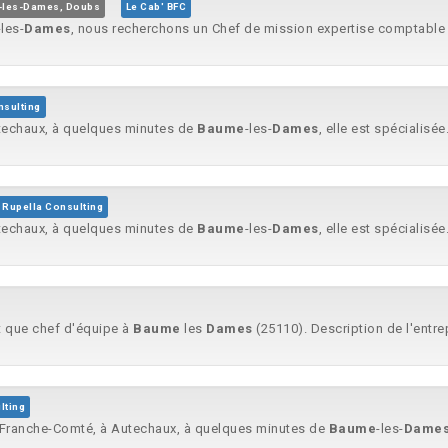
les-Dames, Doubs
Le Cab' BFC
-les-
Dames
, nous recherchons un Chef de mission expertise comptable 
nsulting
utechaux, à quelques minutes de
Baume
-les-
Dames
, elle est spécialisée.
Rupella Consulting
utechaux, à quelques minutes de
Baume
-les-
Dames
, elle est spécialisée.
nt que chef d'équipe à
Baume
les
Dames
(25110). Description de l'entrep
lting
la Franche-Comté, à Autechaux, à quelques minutes de
Baume
-les-
Dame