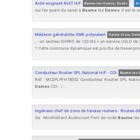
Aide-soignant NUIT H/F
Baume-les-Dames, Doubs
Gr
sur les quais du canal à
Baume
les
Dames
. Il est l
Médecin généraliste SMR polyvalent
Sainte-Croix, Saôn
, - un secteur EHPAD de 120 lits + un service USLD de 
? Cette commune dynamique est proche de Besançon. I
Conducteur Routier SPL National H/F - CDI
Baume-les-
Réf : MC2PLPFH78302 Conducteur Routier SPL Nat
Dames
CDI - /...
Ingénieur chef de zone de travaux routiers - Routes d
de : Montbéliard Audincourt Pont de roide
Baume
le