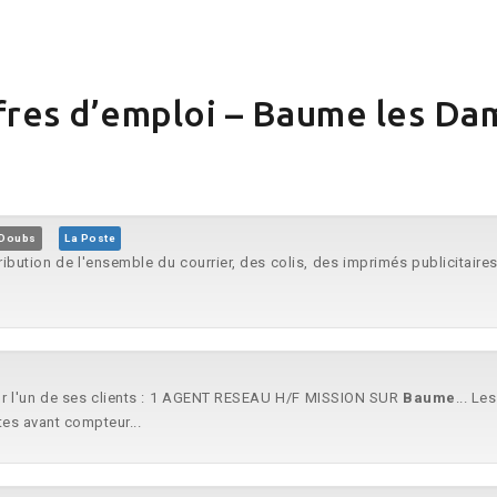
fres d’emploi – Baume les Da
 Doubs
La Poste
ribution de l'ensemble du courrier, des colis, des imprimés publicitaire
ur l'un de ses clients : 1 AGENT RESEAU H/F MISSION SUR
Baume
... Le
tes avant compteur...