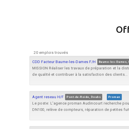
Of
20 emplois trouvés
CDD Facteur Baume-les-Dames F/H
Baume-les-Dames,
MISSION Réaliser les travaux de préparation et la dist
de qualité et contribuer à la satisfaction des clients...
Agent reseau H/F
Pont-de-Roide, Doubs
Proman
Le poste: L'agence proman Audincourt recherche po
DN100, relève de compteurs, réparation de petites fui