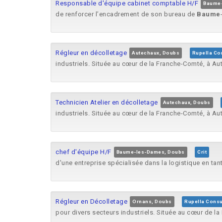
Responsable d'équipe cabinet comptable H/F
Baume-
de renforcer l’encadrement de son bureau de
Baume
Régleur en décolletage
Autechaux, Doubs
Rupella Co
industriels. Située au cœur de la Franche-Comté, à A
Technicien Atelier en décolletage
Autechaux, Doubs
industriels. Située au cœur de la Franche-Comté, à A
chef d'équipe H/F
Baume-les-Dames, Doubs
Crit
d'une entreprise spécialisée dans la logistique en ta
Régleur en Décolletage
Ornans, Doubs
Rupella Consu
pour divers secteurs industriels. Située au cœur de 