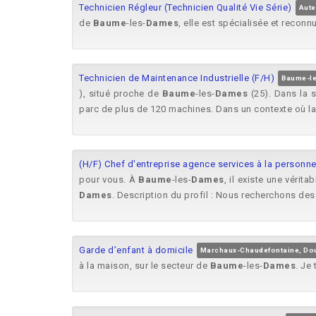
Technicien Régleur (Technicien Qualité Vie Série)
Aute
de
Baume
-les-
Dames
, elle est spécialisée et reconn
Technicien de Maintenance Industrielle (F/H)
Baume-l
), situé proche de
Baume
-les-
Dames
(25). Dans la s
parc de plus de 120 machines. Dans un contexte où la 
(H/F) Chef d'entreprise agence services à la personn
pour vous. À
Baume
-les-
Dames
, il existe une véri
Dames
. Description du profil : Nous recherchons des 
Garde d’enfant à domicile
Marchaux-Chaudefontaine, Do
à la maison, sur le secteur de
Baume
-les-
Dames
. Je