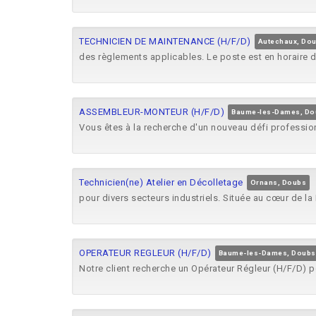
TECHNICIEN DE MAINTENANCE (H/F/D)
Autechaux, Do
des règlements applicables. Le poste est en horaire 
ASSEMBLEUR-MONTEUR (H/F/D)
Baume-les-Dames, Do
Vous êtes à la recherche d'un nouveau défi professio
Technicien(ne) Atelier en Décolletage
Ornans, Doubs
pour divers secteurs industriels. Située au cœur de 
OPERATEUR REGLEUR (H/F/D)
Baume-les-Dames, Doubs
Notre client recherche un Opérateur Régleur (H/F/D) 