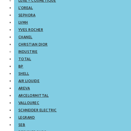
LUXE – COSMETIQUE
L’OREAL
SEPHORA
LVMH
YVES ROCHER
CHANEL
CHRISTIAN DIOR
INDUSTRIE
TOTAL
BP
SHELL
AIR LIQUIDE
AREVA
ARCELORMITTAL
VALLOUREC
SCHNEIDER ELECTRIC
LEGRAND
SEB