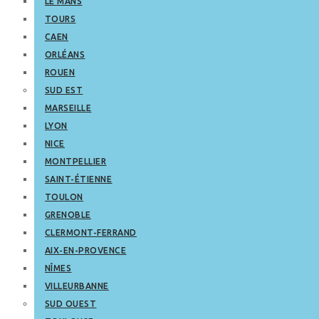
LE MANS
TOURS
CAEN
ORLÉANS
ROUEN
SUD EST
MARSEILLE
LYON
NICE
MONTPELLIER
SAINT-ÉTIENNE
TOULON
GRENOBLE
CLERMONT-FERRAND
AIX-EN-PROVENCE
NÎMES
VILLEURBANNE
SUD OUEST