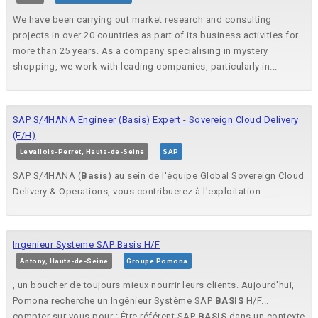
We have been carrying out market research and consulting
projects in over 20 countries as part of its business activities for
more than 25 years. As a company specialising in mystery
shopping, we work with leading companies, particularly in...
SAP S/4HANA Engineer (Basis) Expert - Sovereign Cloud Delivery
(F/H)
Levallois-Perret, Hauts-de-Seine
SAP
SAP S/4HANA (
Basis
) au sein de l'équipe Global Sovereign Cloud
Delivery & Operations, vous contribuerez à l'exploitation...
Ingenieur Systeme SAP Basis H/F
Antony, Hauts-de-Seine
Groupe Pomona
, un boucher de toujours mieux nourrir leurs clients. Aujourd'hui,
Pomona recherche un Ingénieur Système SAP
BASIS
H/F...
compter sur vous pour : Être référent SAP
BASIS
dans un contexte