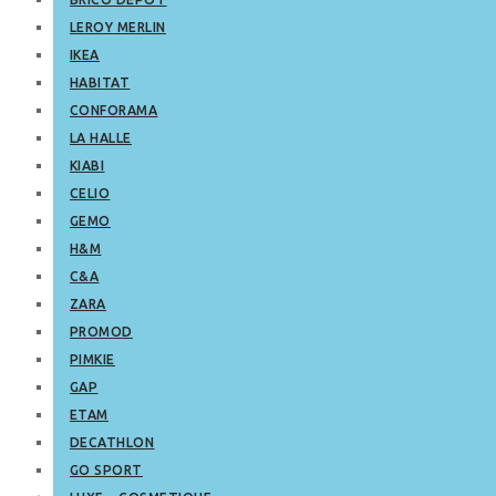
LEROY MERLIN
IKEA
HABITAT
CONFORAMA
LA HALLE
KIABI
CELIO
GEMO
H&M
C&A
ZARA
PROMOD
PIMKIE
GAP
ETAM
DECATHLON
GO SPORT