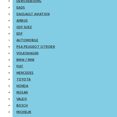
DERICHEBOURG
EADS
DASSAULT AVIATION
AIRBUS
GDF SUEZ
EDF
AUTOMOBILE
PSA PEUGEOT CITROEN
VOLKSWAGEN
BMW / MINI
FIAT
MERCEDES
TOYOTA
HONDA
NISSAN
VALEO
BOSCH
MICHELIN