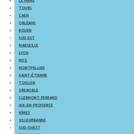
LE MANS
TOURS
CAEN
ORLÉANS
ROUEN
SUD EST
MARSEILLE
LYON
NICE
MONTPELLIER
SAINT-ÉTIENNE
TOULON
GRENOBLE
CLERMONT-FERRAND
AIX-EN-PROVENCE
NÎMES
VILLEURBANNE
SUD OUEST