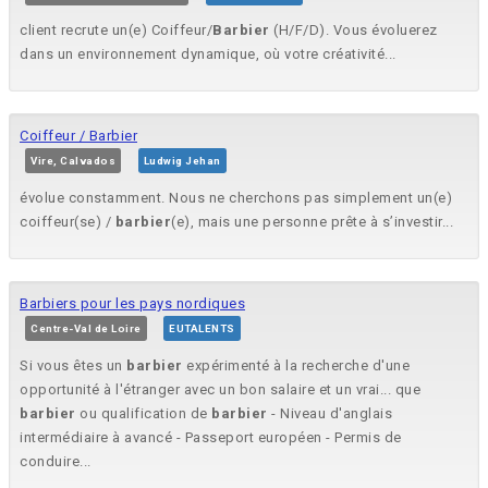
client recrute un(e) Coiffeur/
Barbier
(H/F/D). Vous évoluerez
dans un environnement dynamique, où votre créativité...
Coiffeur / Barbier
Vire, Calvados
Ludwig Jehan
évolue constamment. Nous ne cherchons pas simplement un(e)
coiffeur(se) /
barbier
(e), mais une personne prête à s’investir...
Barbiers pour les pays nordiques
Centre-Val de Loire
EUTALENTS
Si vous êtes un
barbier
expérimenté à la recherche d'une
opportunité à l'étranger avec un bon salaire et un vrai... que
barbier
ou qualification de
barbier
- Niveau d'anglais
intermédiaire à avancé - Passeport européen - Permis de
conduire...