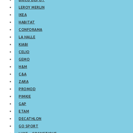
LEROY MERLIN
IKEA
HABITAT
CONFORAMA
LA HALLE
KIABI
CELIO
GEMO
H&M
C&A
ZARA
PROMOD
PIMKIE
GAP
ETAM
DECATHLON
GO SPORT