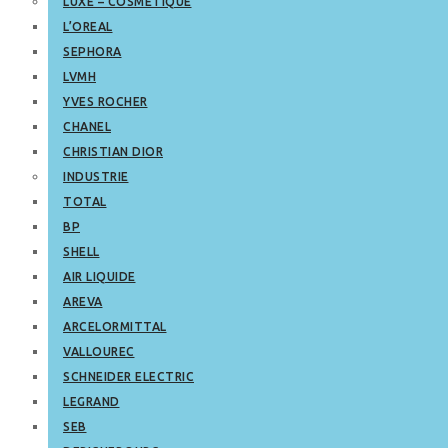
LUXE – COSMETIQUE
L’OREAL
SEPHORA
LVMH
YVES ROCHER
CHANEL
CHRISTIAN DIOR
INDUSTRIE
TOTAL
BP
SHELL
AIR LIQUIDE
AREVA
ARCELORMITTAL
VALLOUREC
SCHNEIDER ELECTRIC
LEGRAND
SEB