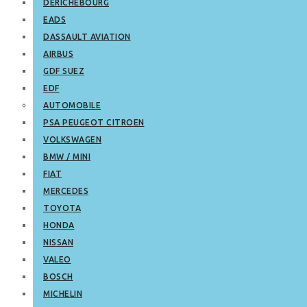
DERICHEBOURG
EADS
DASSAULT AVIATION
AIRBUS
GDF SUEZ
EDF
AUTOMOBILE
PSA PEUGEOT CITROEN
VOLKSWAGEN
BMW / MINI
FIAT
MERCEDES
TOYOTA
HONDA
NISSAN
VALEO
BOSCH
MICHELIN