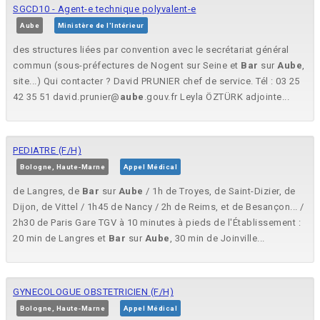
SGCD10 - Agent-e technique polyvalent-e
Aube
Ministère de l'Intérieur
des structures liées par convention avec le secrétariat général
commun (sous-préfectures de Nogent sur Seine et
Bar
sur
Aube
,
site...) Qui contacter ? David PRUNIER chef de service. Tél : 03 25
42 35 51 david.prunier@
aube
.gouv.fr Leyla ÖZTÜRK adjointe...
PEDIATRE (F/H)
Bologne, Haute-Marne
Appel Médical
de Langres, de
Bar
sur
Aube
/ 1h de Troyes, de Saint-Dizier, de
Dijon, de Vittel / 1h45 de Nancy / 2h de Reims, et de Besançon... /
2h30 de Paris Gare TGV à 10 minutes à pieds de l'Établissement :
20 min de Langres et
Bar
sur
Aube
, 30 min de Joinville...
GYNECOLOGUE OBSTETRICIEN (F/H)
Bologne, Haute-Marne
Appel Médical