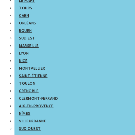
LE MANS
TOURS
CAEN
ORLÉANS
ROUEN
SUD EST
MARSEILLE
LYON
NICE
MONTPELLIER
SAINT-ÉTIENNE
TOULON
GRENOBLE
CLERMONT-FERRAND
AIX-EN-PROVENCE
NÎMES
VILLEURBANNE
SUD OUEST