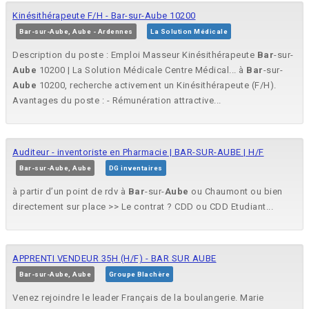
Kinésithérapeute F/H - Bar-sur-Aube 10200
Bar-sur-Aube, Aube - Ardennes
La Solution Médicale
Description du poste : Emploi Masseur Kinésithérapeute
Bar
-sur-
Aube
10200 | La Solution Médicale Centre Médical... à
Bar
-sur-
Aube
10200, recherche activement un Kinésithérapeute (F/H).
Avantages du poste : - Rémunération attractive...
Auditeur - inventoriste en Pharmacie | BAR-SUR-AUBE | H/F
Bar-sur-Aube, Aube
DG inventaires
à partir d’un point de rdv à
Bar
-sur-
Aube
ou Chaumont ou bien
directement sur place >> Le contrat ? CDD ou CDD Etudiant...
APPRENTI VENDEUR 35H (H/F) - BAR SUR AUBE
Bar-sur-Aube, Aube
Groupe Blachère
Venez rejoindre le leader Français de la boulangerie. Marie