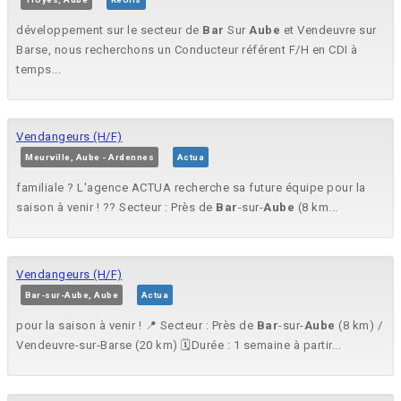
développement sur le secteur de
Bar
Sur
Aube
et Vendeuvre sur
Barse, nous recherchons un Conducteur référent F/H en CDI à
temps...
Vendangeurs (H/F)
Meurville, Aube - Ardennes
Actua
familiale ? L'agence ACTUA recherche sa future équipe pour la
saison à venir ! ?? Secteur : Près de
Bar
-sur-
Aube
(8 km...
Vendangeurs (H/F)
Bar-sur-Aube, Aube
Actua
pour la saison à venir ! 📍 Secteur : Près de
Bar
-sur-
Aube
(8 km) /
Vendeuvre-sur-Barse (20 km) 🗓️Durée : 1 semaine à partir...