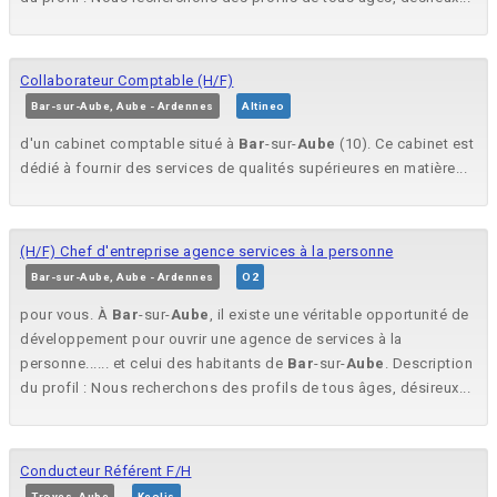
Collaborateur Comptable (H/F)
Bar-sur-Aube, Aube - Ardennes
Altineo
d'un cabinet comptable situé à
Bar
-sur-
Aube
(10). Ce cabinet est
dédié à fournir des services de qualités supérieures en matière...
(H/F) Chef d'entreprise agence services à la personne
Bar-sur-Aube, Aube - Ardennes
O2
pour vous. À
Bar
-sur-
Aube
, il existe une véritable opportunité de
développement pour ouvrir une agence de services à la
personne...... et celui des habitants de
Bar
-sur-
Aube
. Description
du profil : Nous recherchons des profils de tous âges, désireux...
Conducteur Référent F/H
Troyes, Aube
Keolis