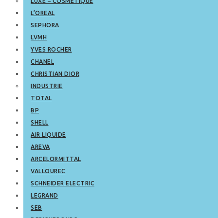
LUXE – COSMETIQUE
L’OREAL
SEPHORA
LVMH
YVES ROCHER
CHANEL
CHRISTIAN DIOR
INDUSTRIE
TOTAL
BP
SHELL
AIR LIQUIDE
AREVA
ARCELORMITTAL
VALLOUREC
SCHNEIDER ELECTRIC
LEGRAND
SEB