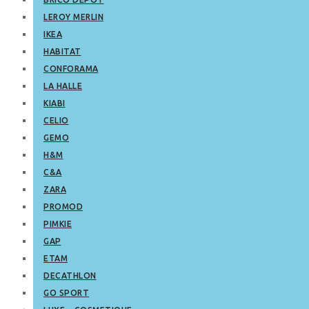
LEROY MERLIN
IKEA
HABITAT
CONFORAMA
LA HALLE
KIABI
CELIO
GEMO
H&M
C&A
ZARA
PROMOD
PIMKIE
GAP
ETAM
DECATHLON
GO SPORT