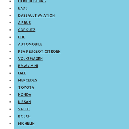
DERICHEBOURG
EADS
DASSAULT AVIATION
AIRBUS
GDF SUEZ
EDF
AUTOMOBILE
PSA PEUGEOT CITROEN
VOLKSWAGEN
BMW / MINI
FIAT
MERCEDES
TOYOTA
HONDA
NISSAN
VALEO
BOSCH
MICHELIN