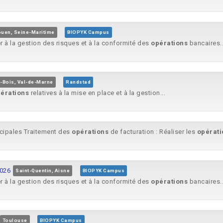
uen, Seine-Maritime
BIOPYK Campus
r à la gestion des risques et à la conformité des
opérations
bancaires..
-Bois, Val-de-Marne
Randstad
érations
relatives à la mise en place et à la gestion...
ncipales Traitement des
opérations
de facturation : Réaliser les
opérati
2026
Saint-Quentin, Aisne
BIOPYK Campus
r à la gestion des risques et à la conformité des
opérations
bancaires..
Toulouse
BIOPYK Campus