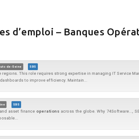
es d’emploi – Banques Opéra
uts-de-Seine
SBS
 regions. This role requires strong expertise in managing IT Service M
ashboards to improve efficiency. Maintain...
ine
SBS
 and asset finance
operations
across the globe. Why 74Software..., 
posable...