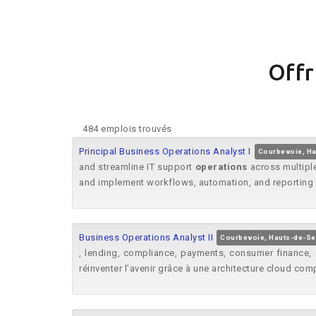
Offr
484 emplois trouvés
Principal Business Operations Analyst I
Courbevoie, Ha
and streamline IT support
operations
across multiple
and implement workflows, automation, and reporting d
Business Operations Analyst II
Courbevoie, Hauts-de-Se
, lending, compliance, payments, consumer finance,
réinventer l’avenir grâce à une architecture cloud com