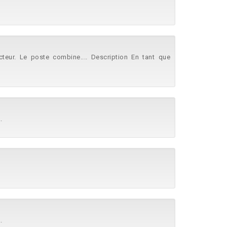
teur. Le poste combine.... Description En tant que
.
.