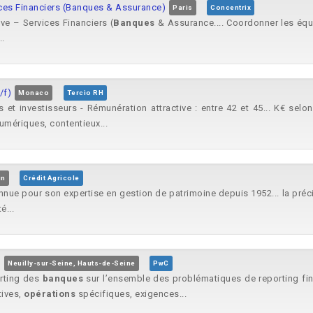
ices Financiers (Banques & Assurance)
Paris
Concentrix
ve – Services Financiers (
Banques
& Assurance.... Coordonner les équi
..
/f)
Monaco
Tercio RH
ises et investisseurs - Rémunération attractive : entre 42 et 45... K€ 
umériques, contentieux...
in
Crédit Agricole
nue pour son expertise en gestion de patrimoine depuis 1952... la précis
é...
H
Neuilly-sur-Seine, Hauts-de-Seine
PwC
orting des
banques
sur l’ensemble des problématiques de reporting finan
tives,
opérations
spécifiques, exigences...