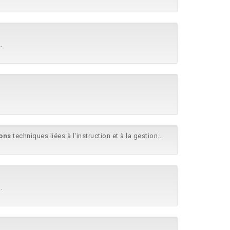
.
ons
techniques liées à l'instruction et à la gestion...
.