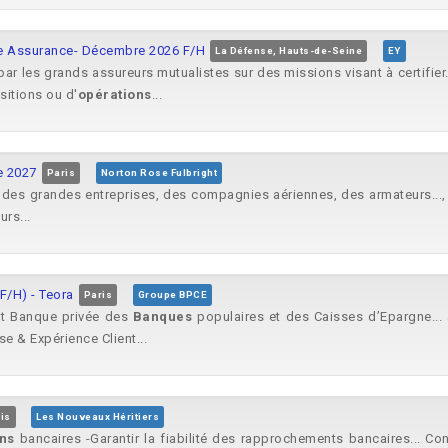
que Assurance- Décembre 2026 F/H
La Défense, Hauts-de-Seine
EY
r les grands assureurs mutualistes sur des missions visant à certifier
sitions ou d'
opérations
...
e 2027
Paris
Norton Rose Fulbright
s, des grandes entreprises, des compagnies aériennes, des armateurs...
urs...
F/H) - Teora
Paris
Groupe BPCE
et Banque privée des
Banques
populaires et des Caisses d’Epargne... 
ise & Expérience Client...
is
Les Nouveaux Héritiers
ns
bancaires -Garantir la fiabilité des rapprochements bancaires... Con