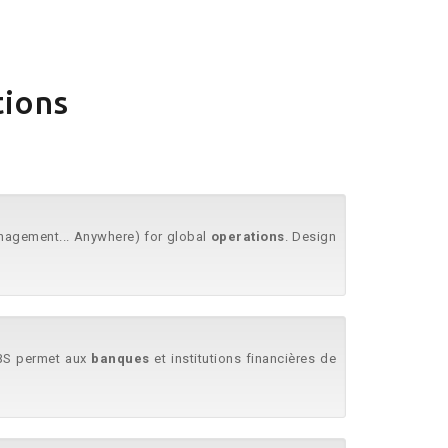
tions
anagement... Anywhere) for global
operations
. Design
SBS permet aux
banques
et institutions financières de