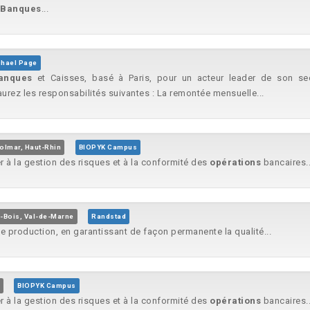
Banques
...
hael Page
anques
et Caisses, basé à Paris, pour un acteur leader de son sec
aurez les responsabilités suivantes : La remontée mensuelle...
olmar, Haut-Rhin
BIOPYK Campus
r à la gestion des risques et à la conformité des
opérations
bancaires..
-Bois, Val-de-Marne
Randstad
e production, en garantissant de façon permanente la qualité...
BIOPYK Campus
r à la gestion des risques et à la conformité des
opérations
bancaires..