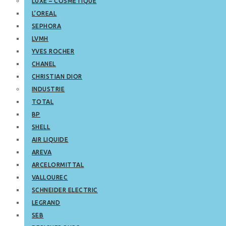
LUXE – COSMETIQUE
L’OREAL
SEPHORA
LVMH
YVES ROCHER
CHANEL
CHRISTIAN DIOR
INDUSTRIE
TOTAL
BP
SHELL
AIR LIQUIDE
AREVA
ARCELORMITTAL
VALLOUREC
SCHNEIDER ELECTRIC
LEGRAND
SEB