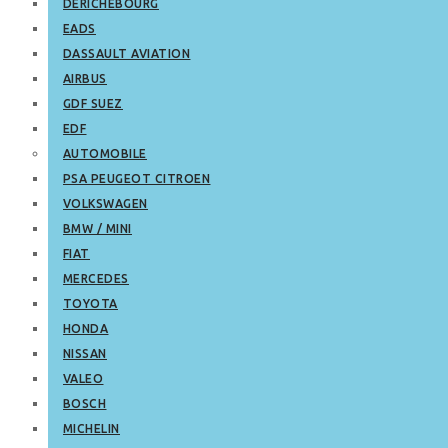
DERICHEBOURG
EADS
DASSAULT AVIATION
AIRBUS
GDF SUEZ
EDF
AUTOMOBILE
PSA PEUGEOT CITROEN
VOLKSWAGEN
BMW / MINI
FIAT
MERCEDES
TOYOTA
HONDA
NISSAN
VALEO
BOSCH
MICHELIN