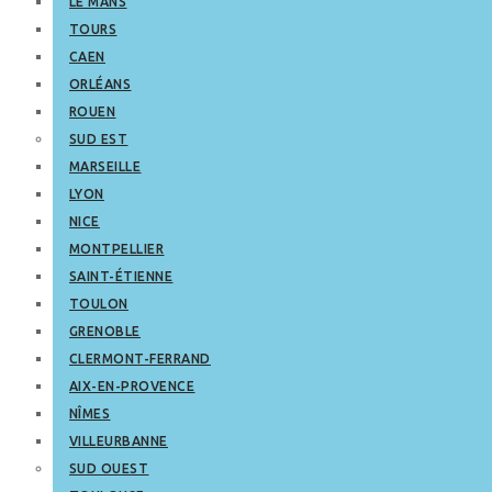
LE MANS
TOURS
CAEN
ORLÉANS
ROUEN
SUD EST
MARSEILLE
LYON
NICE
MONTPELLIER
SAINT-ÉTIENNE
TOULON
GRENOBLE
CLERMONT-FERRAND
AIX-EN-PROVENCE
NÎMES
VILLEURBANNE
SUD OUEST