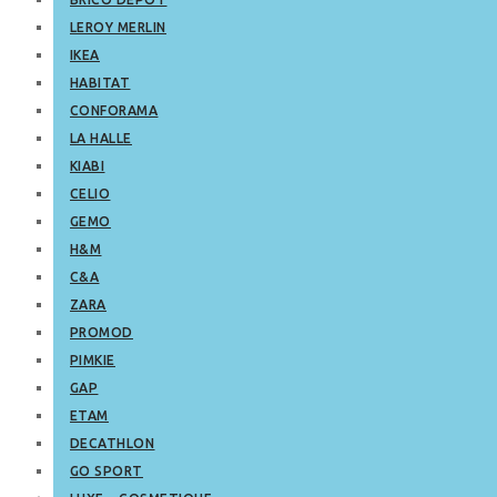
LEROY MERLIN
IKEA
HABITAT
CONFORAMA
LA HALLE
KIABI
CELIO
GEMO
H&M
C&A
ZARA
PROMOD
PIMKIE
GAP
ETAM
DECATHLON
GO SPORT