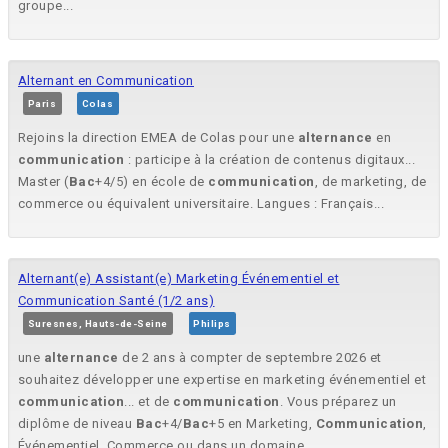
groupe...
Alternant en Communication
Paris
Colas
Rejoins la direction EMEA de Colas pour une
alternance
en
communication
: participe à la création de contenus digitaux...
Master (
Bac
+4/5) en école de
communication
, de marketing, de
commerce ou équivalent universitaire. Langues : Français...
Alternant(e) Assistant(e) Marketing Événementiel et
Communication Santé (1/2 ans)
Suresnes, Hauts-de-Seine
Philips
une
alternance
de 2 ans à compter de septembre 2026 et
souhaitez développer une expertise en marketing événementiel et
communication
... et de
communication
. Vous préparez un
diplôme de niveau
Bac
+4/
Bac
+5 en Marketing,
Communication
,
Événementiel, Commerce ou dans un domaine...