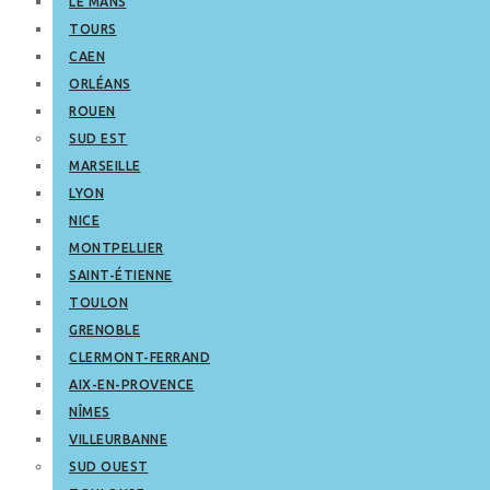
LE MANS
TOURS
CAEN
ORLÉANS
ROUEN
SUD EST
MARSEILLE
LYON
NICE
MONTPELLIER
SAINT-ÉTIENNE
TOULON
GRENOBLE
CLERMONT-FERRAND
AIX-EN-PROVENCE
NÎMES
VILLEURBANNE
SUD OUEST