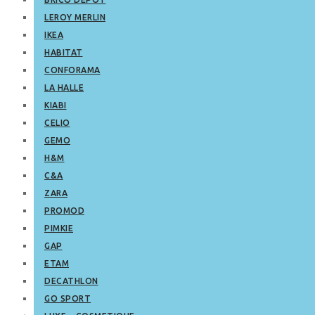
LEROY MERLIN
IKEA
HABITAT
CONFORAMA
LA HALLE
KIABI
CELIO
GEMO
H&M
C&A
ZARA
PROMOD
PIMKIE
GAP
ETAM
DECATHLON
GO SPORT