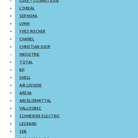
LUXE – COSMETIQUE
L’OREAL
SEPHORA
LVMH
YVES ROCHER
CHANEL
CHRISTIAN DIOR
INDUSTRIE
TOTAL
BP
SHELL
AIR LIQUIDE
AREVA
ARCELORMITTAL
VALLOUREC
SCHNEIDER ELECTRIC
LEGRAND
SEB