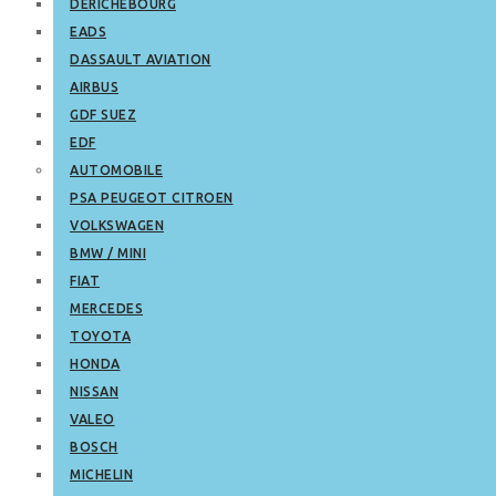
DERICHEBOURG
EADS
DASSAULT AVIATION
AIRBUS
GDF SUEZ
EDF
AUTOMOBILE
PSA PEUGEOT CITROEN
VOLKSWAGEN
BMW / MINI
FIAT
MERCEDES
TOYOTA
HONDA
NISSAN
VALEO
BOSCH
MICHELIN