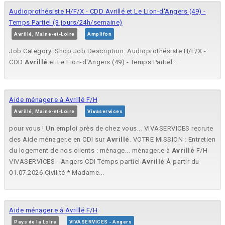
Audioprothésiste H/F/X - CDD Avrillé et Le Lion-d'Angers (49) -
Temps Partiel (3 jours/24h/semaine)
Avrillé, Maine-et-Loire
Amplifon
Job Category: Shop Job Description: Audioprothésiste H/F/X -
CDD
Avrillé
et Le Lion-d'Angers (49) - Temps Partiel...
Aide ménager.e à Avrillé F/H
Avrillé, Maine-et-Loire
Vivaservices
pour vous ! Un emploi près de chez vous... VIVASERVICES recrute
des Aide ménager.e en CDI sur
Avrillé
. VOTRE MISSION : Entretien
du logement de nos clients : ménage... ménager.e à
Avrillé
F/H
VIVASERVICES - Angers CDI Temps partiel
Avrillé
À partir du
01.07.2026 Civilité * Madame...
Aide ménager.e à Avrillé F/H
Pays de la Loire
VIVASERVICES - Angers