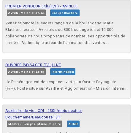
PREMIER VENDEUR 35h (H/F) - AVRILLE
Avrillé, Maine-et-Loire
Groupe Blachère
Venez rejoindre le leader Français de la boulangerie. Marie
Blachère recrute ! Avec plus de 850 boulangeries et 12 000
collaborateurs nous proposons de nombreuses opportunités de
carrière. Authentique acteur de l’animation des ventes,...
OUVRIER PAYSAGER (F/H) H/F
Avrillé, Maine-et-Loire
Intérim Nation
de l'aménagement des espaces verts, un Ouvrier Paysagiste
(F/H). Poste situé sur
Avrillé
et Agglomération - Mission Intérim...
Auxiliaire de vie - CDI - 130h/mois secteur
Bouchemaine/Beaucouzé F/H
Montreuil-Juigné, Maine-et-Loire
ADMR