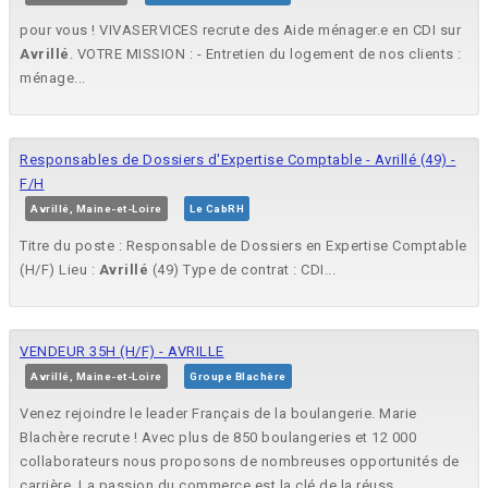
pour vous ! VIVASERVICES recrute des Aide ménager.e en CDI sur
Avrillé
. VOTRE MISSION : - Entretien du logement de nos clients :
ménage...
Responsables de Dossiers d'Expertise Comptable - Avrillé (49) -
F/H
Avrillé, Maine-et-Loire
Le CabRH
Titre du poste : Responsable de Dossiers en Expertise Comptable
(H/F) Lieu :
Avrillé
(49) Type de contrat : CDI...
VENDEUR 35H (H/F) - AVRILLE
Avrillé, Maine-et-Loire
Groupe Blachère
Venez rejoindre le leader Français de la boulangerie. Marie
Blachère recrute ! Avec plus de 850 boulangeries et 12 000
collaborateurs nous proposons de nombreuses opportunités de
carrière. La passion du commerce est la clé de la réuss...