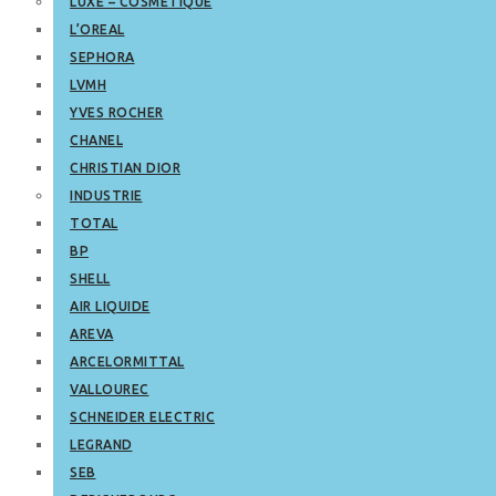
LUXE – COSMETIQUE
L’OREAL
SEPHORA
LVMH
YVES ROCHER
CHANEL
CHRISTIAN DIOR
INDUSTRIE
TOTAL
BP
SHELL
AIR LIQUIDE
AREVA
ARCELORMITTAL
VALLOUREC
SCHNEIDER ELECTRIC
LEGRAND
SEB