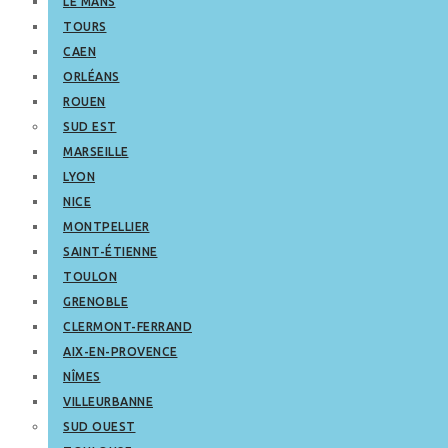
LE MANS
TOURS
CAEN
ORLÉANS
ROUEN
SUD EST
MARSEILLE
LYON
NICE
MONTPELLIER
SAINT-ÉTIENNE
TOULON
GRENOBLE
CLERMONT-FERRAND
AIX-EN-PROVENCE
NÎMES
VILLEURBANNE
SUD OUEST