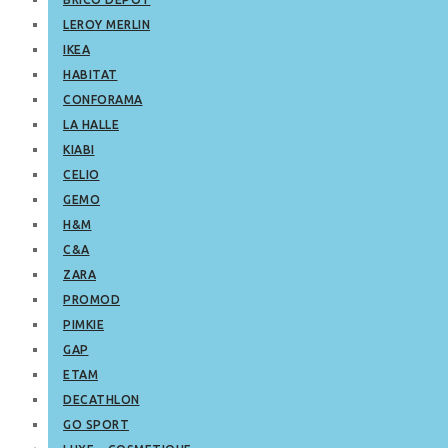
LEROY MERLIN
IKEA
HABITAT
CONFORAMA
LA HALLE
KIABI
CELIO
GEMO
H&M
C&A
ZARA
PROMOD
PIMKIE
GAP
ETAM
DECATHLON
GO SPORT