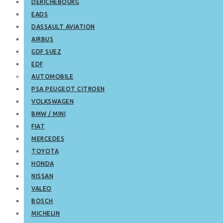
DERICHEBOURG
EADS
DASSAULT AVIATION
AIRBUS
GDF SUEZ
EDF
AUTOMOBILE
PSA PEUGEOT CITROEN
VOLKSWAGEN
BMW / MINI
FIAT
MERCEDES
TOYOTA
HONDA
NISSAN
VALEO
BOSCH
MICHELIN