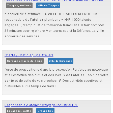
Trappes, Yvelines
Ville de Trappes
d’accueil déjà affirmée. LA
VILLE
DE TRAPPES RECRUTE un
responsable de l’
atelier
plomberie – H/F 1 000 talents
engagés..., d’emploi et de formation franciliens. Il faut compter
35 minutes pour rejoindre Montparnasse et la Défense. La
ville
accueille des services...
Cheffe / Chef d'équipe Ateliers
Suresnes, Hauts-de-Seine
Ville de Suresnes
force de propositions dans la prospection Participe au nettoyage
et à l’entretien des outils et des locaux de l’
atelier
... soin de votre
santé
et de celle de vos proches. 🏀 Des activités sportives et
culturelles sur le temps de travail...
Responsable d'atelier nettoyage industriel H/F
La Bazoge, Sarthe
Groupe LDC