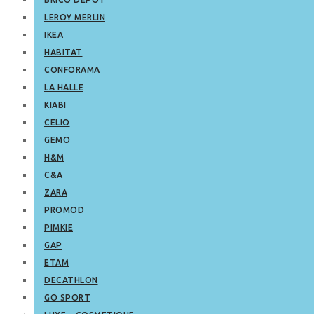
LEROY MERLIN
IKEA
HABITAT
CONFORAMA
LA HALLE
KIABI
CELIO
GEMO
H&M
C&A
ZARA
PROMOD
PIMKIE
GAP
ETAM
DECATHLON
GO SPORT