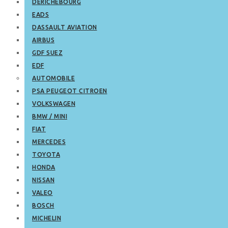
DERICHEBOURG
EADS
DASSAULT AVIATION
AIRBUS
GDF SUEZ
EDF
AUTOMOBILE
PSA PEUGEOT CITROEN
VOLKSWAGEN
BMW / MINI
FIAT
MERCEDES
TOYOTA
HONDA
NISSAN
VALEO
BOSCH
MICHELIN