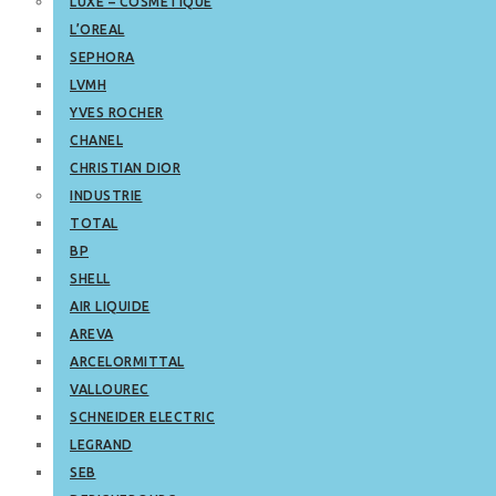
LUXE – COSMETIQUE
L’OREAL
SEPHORA
LVMH
YVES ROCHER
CHANEL
CHRISTIAN DIOR
INDUSTRIE
TOTAL
BP
SHELL
AIR LIQUIDE
AREVA
ARCELORMITTAL
VALLOUREC
SCHNEIDER ELECTRIC
LEGRAND
SEB