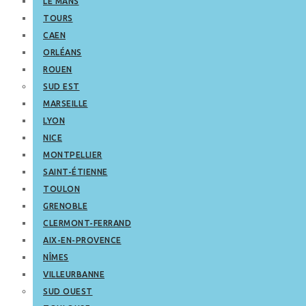
LE MANS
TOURS
CAEN
ORLÉANS
ROUEN
SUD EST
MARSEILLE
LYON
NICE
MONTPELLIER
SAINT-ÉTIENNE
TOULON
GRENOBLE
CLERMONT-FERRAND
AIX-EN-PROVENCE
NÎMES
VILLEURBANNE
SUD OUEST