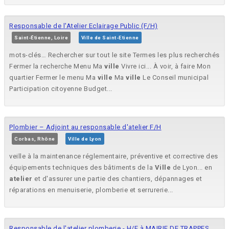
Responsable de l'Atelier Eclairage Public (F/H)
Saint-Étienne, Loire
Ville de Saint-Etienne
mots-clés… Rechercher sur tout le site Termes les plus recherchés
Fermer la recherche Menu Ma
ville
Vivre ici... À voir, à faire Mon
quartier Fermer le menu Ma
ville
Ma
ville
Le Conseil municipal
Participation citoyenne Budget...
Plombier – Adjoint au responsable d'atelier F/H
Corbas, Rhône
Ville de Lyon
veille à la maintenance réglementaire, préventive et corrective des
équipements techniques des bâtiments de la
Ville
de Lyon... en
atelier
et d'assurer une partie des chantiers, dépannages et
réparations en menuiserie, plomberie et serrurerie...
Responsable de l'atelier plomberie - H/F à MAIRIE DE TRAPPES