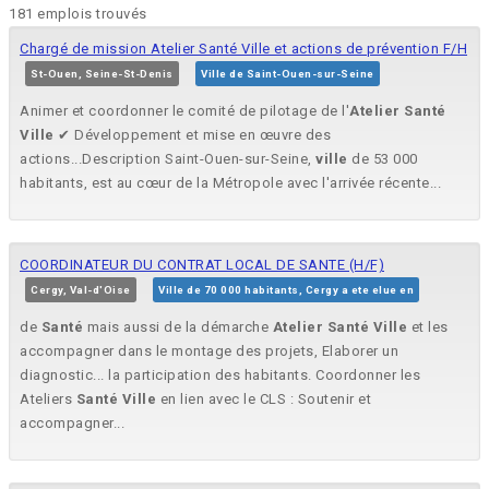
181 emplois trouvés
Chargé de mission Atelier Santé Ville et actions de prévention F/H
St-Ouen, Seine-St-Denis
Ville de Saint-Ouen-sur-Seine
Animer et coordonner le comité de pilotage de l'
Atelier
Santé
Ville
✔ Développement et mise en œuvre des
actions...Description Saint-Ouen-sur-Seine,
ville
de 53 000
habitants, est au cœur de la Métropole avec l'arrivée récente...
COORDINATEUR DU CONTRAT LOCAL DE SANTE (H/F)
Cergy, Val-d'Oise
Ville de 70 000 habitants, Cergy a ete elue en
de
Santé
mais aussi de la démarche
Atelier
Santé
Ville
et les
accompagner dans le montage des projets, Elaborer un
diagnostic... la participation des habitants. Coordonner les
Ateliers
Santé
Ville
en lien avec le CLS : Soutenir et
accompagner...