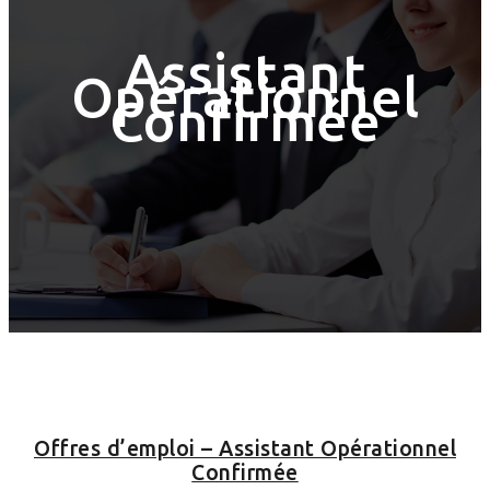
Assistant
Opérationnel
Confirmée
Offres d’emploi – Assistant Opérationnel
Confirmée