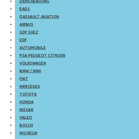
DERICHEBOURG
EADS
DASSAULT AVIATION
AIRBUS
GDF SUEZ
EDF
AUTOMOBILE
PSA PEUGEOT CITROEN
VOLKSWAGEN
BMW / MINI
FIAT
MERCEDES
TOYOTA
HONDA
NISSAN
VALEO
BOSCH
MICHELIN