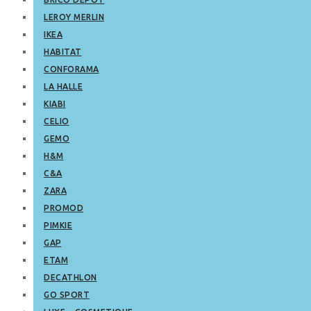
LEROY MERLIN
IKEA
HABITAT
CONFORAMA
LA HALLE
KIABI
CELIO
GEMO
H&M
C&A
ZARA
PROMOD
PIMKIE
GAP
ETAM
DECATHLON
GO SPORT