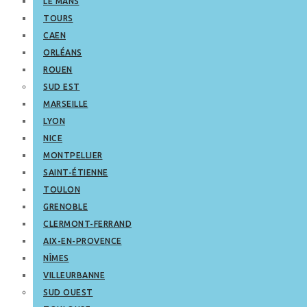
LE MANS
TOURS
CAEN
ORLÉANS
ROUEN
SUD EST
MARSEILLE
LYON
NICE
MONTPELLIER
SAINT-ÉTIENNE
TOULON
GRENOBLE
CLERMONT-FERRAND
AIX-EN-PROVENCE
NÎMES
VILLEURBANNE
SUD OUEST