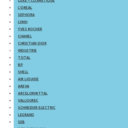
LUXE – COSMETIQUE
L’OREAL
SEPHORA
LVMH
YVES ROCHER
CHANEL
CHRISTIAN DIOR
INDUSTRIE
TOTAL
BP
SHELL
AIR LIQUIDE
AREVA
ARCELORMITTAL
VALLOUREC
SCHNEIDER ELECTRIC
LEGRAND
SEB