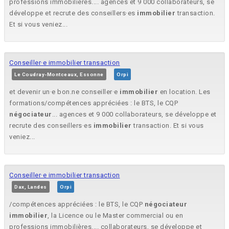
professions immobilières.... agences et 9 000 collaborateurs, se
développe et recrute des conseillers·es
immobilier
transaction.
Et si vous veniez...
Conseiller·e immobilier transaction
Le Coudray-Montceaux, Essonne
Orpi
et devenir un·e bon.ne conseiller·e
immobilier
en location. Les
formations/compétences appréciées : le BTS, le CQP
négociateur
... agences et 9 000 collaborateurs, se développe et
recrute des conseillers·es
immobilier
transaction. Et si vous
veniez...
Conseiller·e immobilier transaction
Dax, Landes
Orpi
/compétences appréciées : le BTS, le CQP
négociateur
immobilier
, la Licence ou le Master commercial ou en
professions immobilières.... collaborateurs, se développe et