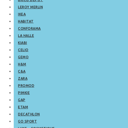
LEROY MERLIN
IKEA
HABITAT
CONFORAMA
LA HALLE
KIABI
CELIO
GEMO
H&M
C&A
ZARA
PROMOD
PIMKIE
GAP
ETAM
DECATHLON
GO SPORT