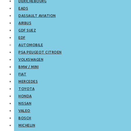
DERICHEBOURG
EADS
DASSAULT AVIATION
AIRBUS
GDF SUEZ
EDF
AUTOMOBILE
PSA PEUGEOT CITROEN
VOLKSWAGEN
BMW / MINI
FIAT
MERCEDES
TOYOTA
HONDA
NISSAN
VALEO
BOSCH
MICHELIN