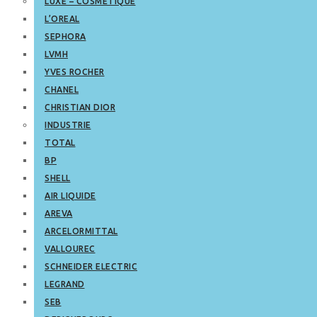
LUXE – COSMETIQUE
L’OREAL
SEPHORA
LVMH
YVES ROCHER
CHANEL
CHRISTIAN DIOR
INDUSTRIE
TOTAL
BP
SHELL
AIR LIQUIDE
AREVA
ARCELORMITTAL
VALLOUREC
SCHNEIDER ELECTRIC
LEGRAND
SEB