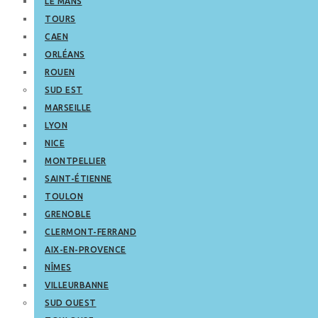
LE MANS
TOURS
CAEN
ORLÉANS
ROUEN
SUD EST
MARSEILLE
LYON
NICE
MONTPELLIER
SAINT-ÉTIENNE
TOULON
GRENOBLE
CLERMONT-FERRAND
AIX-EN-PROVENCE
NÎMES
VILLEURBANNE
SUD OUEST