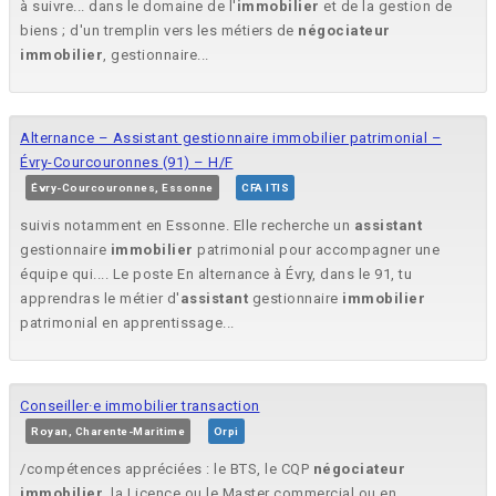
à suivre... dans le domaine de l'
immobilier
et de la gestion de
biens ; d'un tremplin vers les métiers de
négociateur
immobilier
, gestionnaire...
Alternance – Assistant gestionnaire immobilier patrimonial –
Évry-Courcouronnes (91) – H/F
Évry-Courcouronnes, Essonne
CFA ITIS
suivis notamment en Essonne. Elle recherche un
assistant
gestionnaire
immobilier
patrimonial pour accompagner une
équipe qui.... Le poste En alternance à Évry, dans le 91, tu
apprendras le métier d'
assistant
gestionnaire
immobilier
patrimonial en apprentissage...
Conseiller·e immobilier transaction
Royan, Charente-Maritime
Orpi
/compétences appréciées : le BTS, le CQP
négociateur
immobilier
, la Licence ou le Master commercial ou en