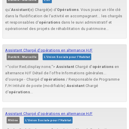
qu'
Assistant
(e) Chargé(e) d'
Opérations
. Vous jouez un rôle clé
dans la fluidification de l'activité en accompagnant... les chargés
et responsables d'
opérations
dans le suivi administratif et
opérationnel des projets de réhabilitation du patrimoine...
Assistant Chargé d'opérations en alternance H/F
Dunkirk - Marseille
L'Union Sociale pour l'Habitat
="color:Red;display:none;">
Assistant
Chargé d'
opérations
en
alternance H/F Détail de l'offre Informations générales...
d'ouvrage - Chargé d'
opérations
/ Responsable de Programme
F/H Intitulé de poste (modifiable)
Assistant
Chargé
d'
opérations
...
Assistant Chargé d'opérations en alternance H/F
Rhône
L'Union Sociale pour l'Habitat