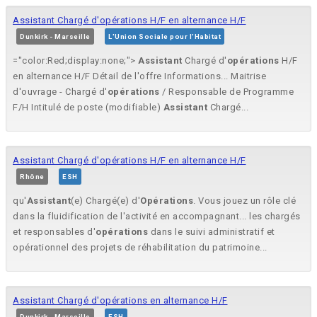
Assistant Chargé d'opérations H/F en alternance H/F
Dunkirk - Marseille
L'Union Sociale pour l'Habitat
="color:Red;display:none;">
Assistant
Chargé d'
opérations
H/F
en alternance H/F Détail de l'offre Informations... Maitrise
d'ouvrage - Chargé d'
opérations
/ Responsable de Programme
F/H Intitulé de poste (modifiable)
Assistant
Chargé...
Assistant Chargé d'opérations H/F en alternance H/F
Rhône
ESH
qu'
Assistant
(e) Chargé(e) d'
Opérations
. Vous jouez un rôle clé
dans la fluidification de l'activité en accompagnant... les chargés
et responsables d'
opérations
dans le suivi administratif et
opérationnel des projets de réhabilitation du patrimoine...
Assistant Chargé d'opérations en alternance H/F
Dunkirk - Marseille
ESH