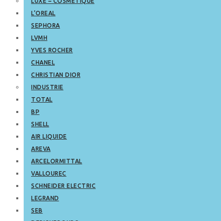
LUXE – COSMETIQUE
L’OREAL
SEPHORA
LVMH
YVES ROCHER
CHANEL
CHRISTIAN DIOR
INDUSTRIE
TOTAL
BP
SHELL
AIR LIQUIDE
AREVA
ARCELORMITTAL
VALLOUREC
SCHNEIDER ELECTRIC
LEGRAND
SEB