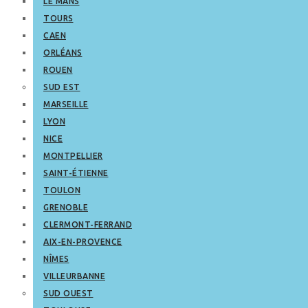
LE MANS
TOURS
CAEN
ORLÉANS
ROUEN
SUD EST
MARSEILLE
LYON
NICE
MONTPELLIER
SAINT-ÉTIENNE
TOULON
GRENOBLE
CLERMONT-FERRAND
AIX-EN-PROVENCE
NÎMES
VILLEURBANNE
SUD OUEST