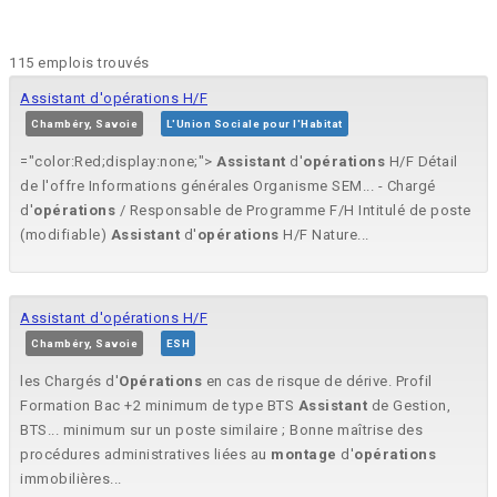
115 emplois trouvés
Assistant d'opérations H/F
Chambéry, Savoie
L'Union Sociale pour l'Habitat
="color:Red;display:none;">
Assistant
d'
opérations
H/F Détail
de l'offre Informations générales Organisme SEM... - Chargé
d'
opérations
/ Responsable de Programme F/H Intitulé de poste
(modifiable)
Assistant
d'
opérations
H/F Nature...
Assistant d'opérations H/F
Chambéry, Savoie
ESH
les Chargés d'
Opérations
en cas de risque de dérive. Profil
Formation Bac +2 minimum de type BTS
Assistant
de Gestion,
BTS... minimum sur un poste similaire ; Bonne maîtrise des
procédures administratives liées au
montage
d'
opérations
immobilières...