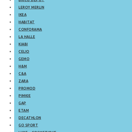
LEROY MERLIN
IKEA
HABITAT
CONFORAMA
LA HALLE
KIABI
CELIO
GEMO
H&M
C&A
ZARA
PROMOD
PIMKIE
GAP
ETAM
DECATHLON
GO SPORT