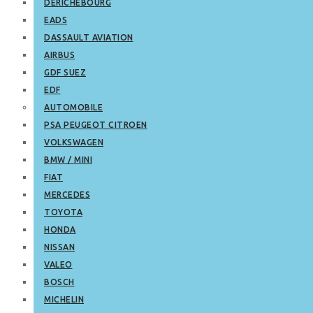
DERICHEBOURG
EADS
DASSAULT AVIATION
AIRBUS
GDF SUEZ
EDF
AUTOMOBILE
PSA PEUGEOT CITROEN
VOLKSWAGEN
BMW / MINI
FIAT
MERCEDES
TOYOTA
HONDA
NISSAN
VALEO
BOSCH
MICHELIN