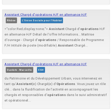
Assistant Chargé d'opérations H/F en alternance H/F
Rhône
L'Union Sociale pour l'Habitat
="color:Red;display:none;">
Assistant
Chargé d'
opérations
H/F
en alternance H/F Détail de l'offre Informations... Maitrise
d'ouvrage - Chargé d'
opérations
/ Responsable de Programme
F/H Intitulé de poste (modifiable)
Assistant
Chargé...
Assistant Chargé d'opérations H/F en alternance H/F
Dunkirk - Marseille
ESH
du Patrimoine et du Développement Urbain, vous intervenez en
tant qu'
Assistant
(e) Chargé(e) d'
Opérations
. Vous jouez un rôle
clé... dans la fluidification de l'activité en accompagnant les
chargés et responsables d'
opérations
dans le suivi administratif
et opérationnel...