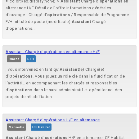
="color:Red;display:none;">
Assistant
Chargé d'
opérations
en
alternance H/F Détail de l'offre Informations générales...
d'ouvrage - Chargé d'
opérations
/ Responsable de Programme
F/H Intitulé de poste (modifiable)
Assistant
Chargé
d'
opérations
...
Assistant Chargé d'opérations en alternance H/F
Rhône
ESH
, vous intervenez en tant qu'
Assistant
(e) Chargé(e)
d'
Opérations
. Vous jouez un rôle clé dans la fluidification de
l'activité... en accompagnant les chargés et responsables
d'
opérations
dans le suivi administratif et opérationnel des
projets de réhabilitation...
Assistant Chargé d'opérations H/F en alternance
Marseille
ICF Habitat
Assistant
Chargé d'
opérations
H/F en alternance ICF Habitat,