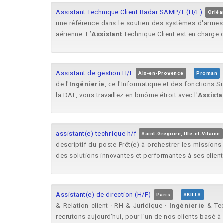
Assistant Technique Client Radar SAMP/T (H/F)
Orléa
une référence dans le soutien des systèmes d'armes e
aérienne. L’
Assistant
Technique Client est en charge d
Assistant de gestion H/F
Aix-en-Provence
Proman
de l'
Ingénierie
, de l'Informatique et des fonctions
la DAF, vous travaillez en binôme étroit avec l'
Assista
assistant(e) technique h/f
Saint-Grégoire, Ille-et-Vilaine
descriptif du poste Prêt(e) à orchestrer les missions
des solutions innovantes et performantes à ses clients.
Assistant(e) de direction (H/F)
Paris
SKILLS
& Relation client · RH & Juridique ·
Ingénierie
& Tec
recrutons aujourd'hui, pour l'un de nos clients basé à 