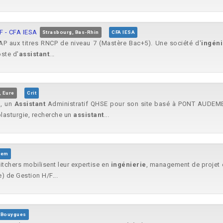
F - CFA IESA
Strasbourg, Bas-Rhin
CFA IESA
CAP aux titres RNCP de niveau 7 (Mastère Bac+5). Une société d'
ingéni
oste d'
assistant
...
 Eure
Crit
e
, un
Assistant
Administratif QHSE pour son site basé à PONT AUDEMER
 plasturgie, recherche un
assistant
...
tem
witchers mobilisent leur expertise en
ingénierie
, management de projet et
e) de Gestion H/F...
Bouygues