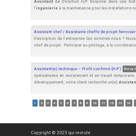
Assistant
de Direction H/F Enraciné dans une histo
l'
ingénierie
à la maintenance pour les installations nu
Assistant chef / Assistante cheffe de projet ferroviair
Description de l'entreprise Qui sommes-nous ? Nou
chef de projet : Participer au pilotage, à la coordinatio
Assistant(e) technique – Profil confirmé (H/F)
Noisy-
spécialisées en recrutement et en travail temporair
développement, notre client recherche un(e)
Assistan
1
2
3
4
5
6
7
8
9
10
11
12
13
14
Copyright © 2023 qui recrute