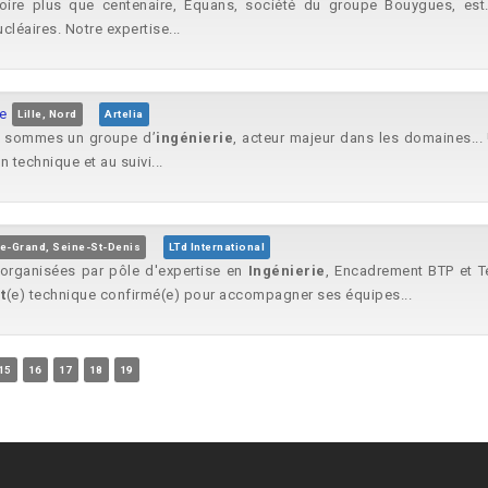
ire plus que centenaire, Equans, société du groupe Bouygues, est.
cléaires. Notre expertise...
e
Lille, Nord
Artelia
s sommes un groupe d’
ingénierie
, acteur majeur dans les domaines...
n technique et au suivi...
le-Grand, Seine-St-Denis
LTd International
e organisées par pôle d'expertise en
Ingénierie
, Encadrement BTP et Te
t
(e) technique confirmé(e) pour accompagner ses équipes...
15
16
17
18
19