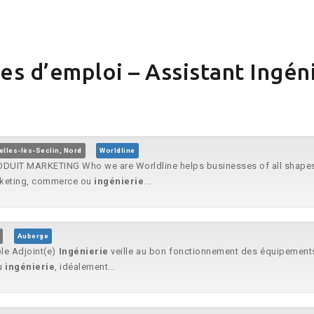
es d’emploi – Assistant Ingén
elles-lès-Seclin, Nord
Worldline
DUIT MARKETING Who we are Worldline helps businesses of all shapes a
arketing, commerce ou
ingénierie
...
Auberge
le Adjoint(e)
Ingénierie
veille au bon fonctionnement des équipements.
ou
ingénierie
, idéalement...