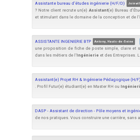
Assistante bureau d'études ingénierie (H/F/D)
Joinvil
? Notre client recrute un(e)
Assistant
(e) Bureau d'Ét
et stimulant dans le domaine de la conception et de l'
ASSISTANTE INGENIERIE BTP
Antony, Hauts-de-Seine
une proposition de fiche de poste simple, claire et 
dans les métiers de l'
Ingénierie
et des Entreprises. Le
Assistant(e) Projet RH & Ingénierie Pédagogique (H/F
. Profil Futur(e) étudiant(e) en Master RH ou
Ingénier
DASP - Assistant de direction - Pôle moyens et ingénie
de nos pratiques. Vous construire une carrière, sans 