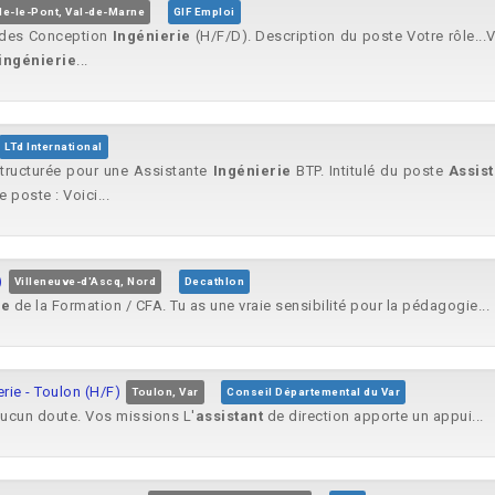
le-le-Pont, Val-de-Marne
GIF Emploi
udes Conception
Ingénierie
(H/F/D). Description du poste Votre rôle..
ingénierie
...
LTd International
structurée pour une Assistante
Ingénierie
BTP. Intitulé du poste
Assist
 poste : Voici...
)
Villeneuve-d'Ascq, Nord
Decathlon
ie
de la Formation / CFA. Tu as une vraie sensibilité pour la pédagogie...
rie - Toulon (H/F)
Toulon, Var
Conseil Départemental du Var
aucun doute. Vos missions L'
assistant
de direction apporte un appui...