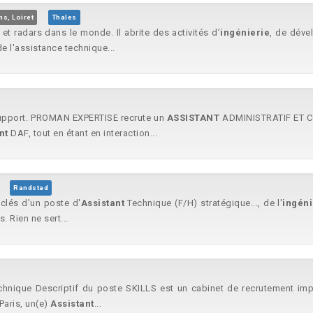
ns, Loiret
Thales
t radars dans le monde. Il abrite des activités d’
ingénierie
, de déve
e l'assistance technique...
 Support. PROMAN EXPERTISE recrute un
ASSISTANT
ADMINISTRATIF ET CO
nt
DAF, tout en étant en interaction...
Randstad
 clés d'un poste d'
Assistant
Technique (F/H) stratégique..., de l'
ingéni
 Rien ne sert...
hnique Descriptif du poste SKILLS est un cabinet de recrutement implant
Paris, un(e)
Assistant
...