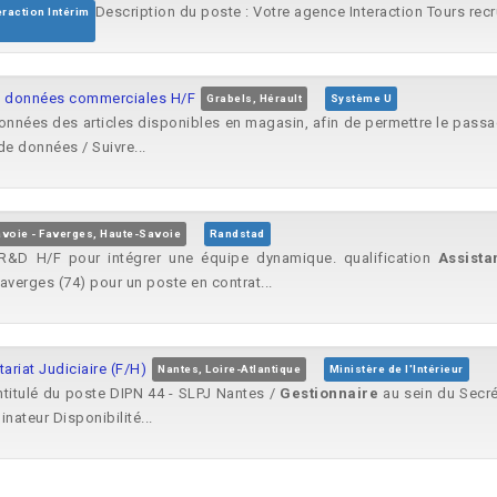
Description du poste : Votre agence Interaction Tours recr
eraction Intérim
 et données commerciales H/F
Grabels, Hérault
Système U
nnées des articles disponibles en magasin, afin de permettre le passage.
e données / Suivre...
voie - Faverges, Haute-Savoie
Randstad
&D H/F pour intégrer une équipe dynamique. qualification
Assista
averges (74) pour un poste en contrat...
ariat Judiciaire (F/H)
Nantes, Loire-Atlantique
Ministère de l'Intérieur
ntitulé du poste DIPN 44 - SLPJ Nantes /
Gestionnaire
au sein du Secrét
nateur Disponibilité...