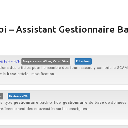
oi – Assistant Gestionnaire 
s F/H - H/F
Bruyères-sur-Oise, Val-d'Oise
E.Leclerc
ations des articles pour l'ensemble des fournisseurs y compris la SCAMA
e la
base
article : modification...
is
Histoire d'Or
s, type
gestionnaire
back-office,
gestionnaire
de
base
de données o
référencement des nouveautés sur les enseignes...