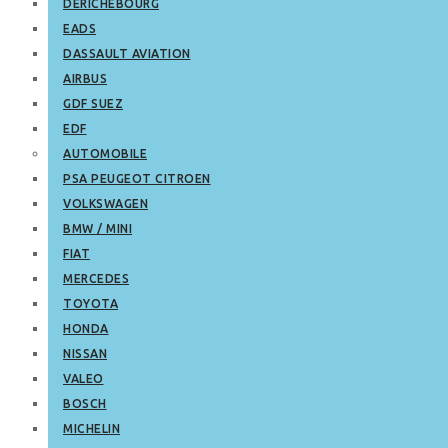
DERICHEBOURG
EADS
DASSAULT AVIATION
AIRBUS
GDF SUEZ
EDF
AUTOMOBILE
PSA PEUGEOT CITROEN
VOLKSWAGEN
BMW / MINI
FIAT
MERCEDES
TOYOTA
HONDA
NISSAN
VALEO
BOSCH
MICHELIN