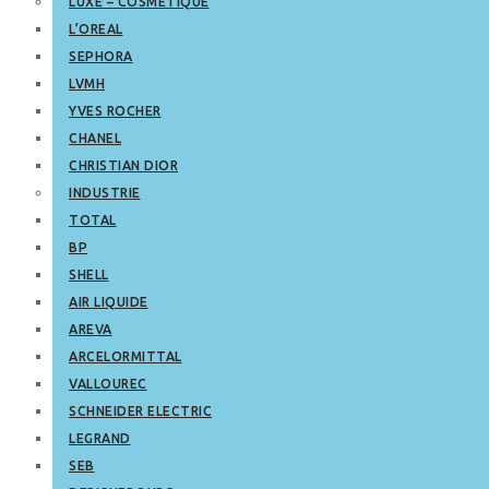
LUXE – COSMETIQUE
L’OREAL
SEPHORA
LVMH
YVES ROCHER
CHANEL
CHRISTIAN DIOR
INDUSTRIE
TOTAL
BP
SHELL
AIR LIQUIDE
AREVA
ARCELORMITTAL
VALLOUREC
SCHNEIDER ELECTRIC
LEGRAND
SEB