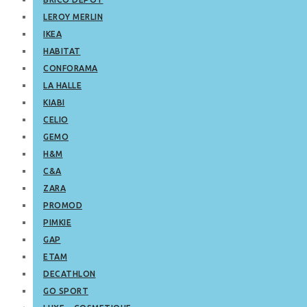
LEROY MERLIN
IKEA
HABITAT
CONFORAMA
LA HALLE
KIABI
CELIO
GEMO
H&M
C&A
ZARA
PROMOD
PIMKIE
GAP
ETAM
DECATHLON
GO SPORT