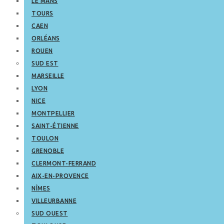
LE MANS
TOURS
CAEN
ORLÉANS
ROUEN
SUD EST
MARSEILLE
LYON
NICE
MONTPELLIER
SAINT-ÉTIENNE
TOULON
GRENOBLE
CLERMONT-FERRAND
AIX-EN-PROVENCE
NÎMES
VILLEURBANNE
SUD OUEST