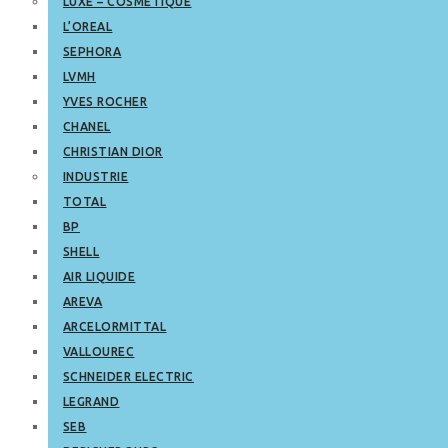
LUXE – COSMETIQUE
L’OREAL
SEPHORA
LVMH
YVES ROCHER
CHANEL
CHRISTIAN DIOR
INDUSTRIE
TOTAL
BP
SHELL
AIR LIQUIDE
AREVA
ARCELORMITTAL
VALLOUREC
SCHNEIDER ELECTRIC
LEGRAND
SEB