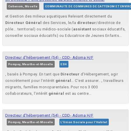
Cattenom, Moselle
COMMUNAUTE DE COMMUNES DE CATTENOM ET ENVIR
et Gestion des milieux aquatiques Relevant directement du
Directeur
Général
des Services, le/la
directeur
/directrice de
pôle... territorial) ou médico-sociale (
assistant
sociaux éducatifs,
conseiller sociaux éducatifs) ou Educatrice de Jeunes Enfants...
Directeur d'hébergement (54) - CDD- Adoma H/F
Pompey, Meurthe-et-Moselle
ESH
, basés à Pompey. En tant que
Directeur
d'Hébergement, agir
concrètement pour l'intérêt
général
… C'est assurer..., travailleurs
migrants, familles monoparentales. Pour nos 3 000
collaborateurs, l'intérêt
général
est au centre...
Directeur d'hébergement (54) - CDD- Adoma H/F
Pompey, Meurthe-et-Moselle
L'Union Sociale pour l'Habitat