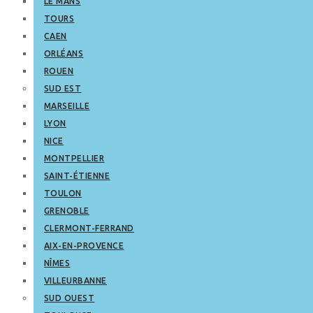
LE MANS
TOURS
CAEN
ORLÉANS
ROUEN
SUD EST
MARSEILLE
LYON
NICE
MONTPELLIER
SAINT-ÉTIENNE
TOULON
GRENOBLE
CLERMONT-FERRAND
AIX-EN-PROVENCE
NÎMES
VILLEURBANNE
SUD OUEST