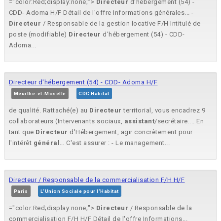
="color:Red;display:none;">
Directeur
d'hébergement (54) -
CDD- Adoma H/F Détail de l'offre Informations générales... -
Directeur
/ Responsable de la gestion locative F/H Intitulé de
poste (modifiable)
Directeur
d'hébergement (54) - CDD-
Adoma...
Directeur d'hébergement (54) - CDD- Adoma H/F
Meurthe-et-Moselle
CDC Habitat
de qualité. Rattaché(e) au
Directeur
territorial, vous encadrez 9
collaborateurs (Intervenants sociaux,
assistant
/secrétaire.... En
tant que
Directeur
d'Hébergement, agir concrètement pour
l'intérêt
général
… C'est assurer : - Le management...
Directeur / Responsable de la commercialisation F/H H/F
Paris
L'Union Sociale pour l'Habitat
="color:Red;display:none;">
Directeur
/ Responsable de la
commercialisation F/H H/F Détail de l'offre Informations...