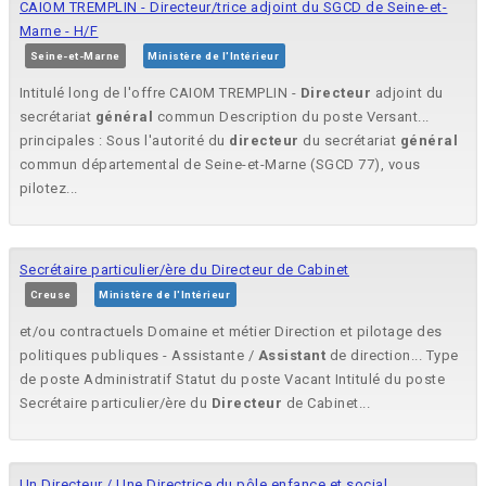
CAIOM TREMPLIN - Directeur/trice adjoint du SGCD de Seine-et-
Marne - H/F
Seine-et-Marne
Ministère de l'Intérieur
Intitulé long de l'offre CAIOM TREMPLIN -
Directeur
adjoint du
secrétariat
général
commun Description du poste Versant...
principales : Sous l'autorité du
directeur
du secrétariat
général
commun départemental de Seine-et-Marne (SGCD 77), vous
pilotez...
Secrétaire particulier/ère du Directeur de Cabinet
Creuse
Ministère de l'Intérieur
et/ou contractuels Domaine et métier Direction et pilotage des
politiques publiques - Assistante /
Assistant
de direction... Type
de poste Administratif Statut du poste Vacant Intitulé du poste
Secrétaire particulier/ère du
Directeur
de Cabinet...
Un Directeur / Une Directrice du pôle enfance et social