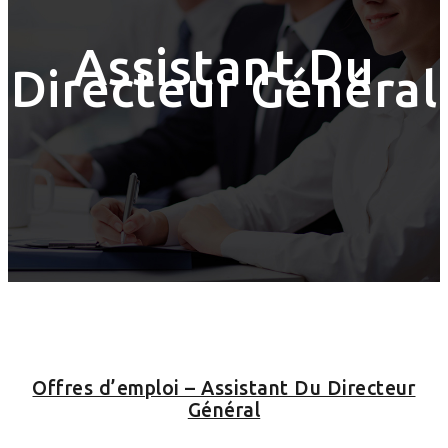
Assistant Du
Directeur Général
Offres d’emploi – Assistant Du Directeur
Général