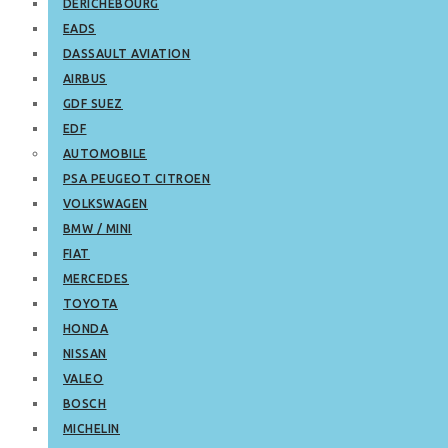
DERICHEBOURG
EADS
DASSAULT AVIATION
AIRBUS
GDF SUEZ
EDF
AUTOMOBILE
PSA PEUGEOT CITROEN
VOLKSWAGEN
BMW / MINI
FIAT
MERCEDES
TOYOTA
HONDA
NISSAN
VALEO
BOSCH
MICHELIN