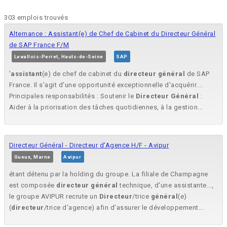
303 emplois trouvés
Alternance : Assistant(e) de Chef de Cabinet du Directeur Général
de SAP France F/M
Levallois-Perret, Hauts-de-Seine
SAP
'
assistant
(e) de chef de cabinet du
directeur
général
de SAP
France. Il s'agit d'une opportunité exceptionnelle d'acquérir....
Principales responsabilités : Soutenir le
Directeur
Général
:
Aider à la priorisation des tâches quotidiennes, à la gestion...
Directeur Général - Directeur d'Agence H/F - Avipur
Gueux, Marne
Avipur
étant détenu par la holding du groupe. La filiale de Champagne
est composée
directeur
général
technique, d'une assistante...,
le groupe AVIPUR recrute un
Directeur
/trice
général
(e)
(
directeur
/trice d'agence) afin d'assurer le développement...