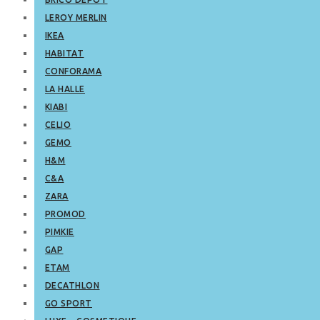
LEROY MERLIN
IKEA
HABITAT
CONFORAMA
LA HALLE
KIABI
CELIO
GEMO
H&M
C&A
ZARA
PROMOD
PIMKIE
GAP
ETAM
DECATHLON
GO SPORT