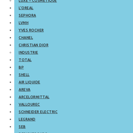
LUXE – COSMETIQUE
L’OREAL
SEPHORA
LVMH
YVES ROCHER
CHANEL
CHRISTIAN DIOR
INDUSTRIE
TOTAL
BP
SHELL
AIR LIQUIDE
AREVA
ARCELORMITTAL
VALLOUREC
SCHNEIDER ELECTRIC
LEGRAND
SEB