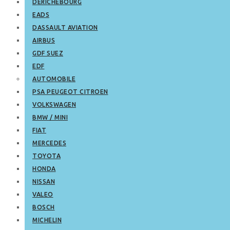
DERICHEBOURG
EADS
DASSAULT AVIATION
AIRBUS
GDF SUEZ
EDF
AUTOMOBILE
PSA PEUGEOT CITROEN
VOLKSWAGEN
BMW / MINI
FIAT
MERCEDES
TOYOTA
HONDA
NISSAN
VALEO
BOSCH
MICHELIN