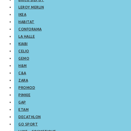
LEROY MERLIN
IKEA
HABITAT
CONFORAMA
LA HALLE
KIABI
CELIO
GEMO
H&M
C&A
ZARA
PROMOD
PIMKIE
GAP
ETAM
DECATHLON
GO SPORT