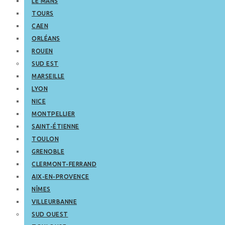
LE MANS
TOURS
CAEN
ORLÉANS
ROUEN
SUD EST
MARSEILLE
LYON
NICE
MONTPELLIER
SAINT-ÉTIENNE
TOULON
GRENOBLE
CLERMONT-FERRAND
AIX-EN-PROVENCE
NÎMES
VILLEURBANNE
SUD OUEST