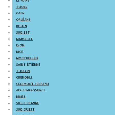
LE MANS
TOURS
CAEN
ORLÉANS
ROUEN
SUD EST
MARSEILLE
LYON
NICE
MONTPELLIER
SAINT-ÉTIENNE
TOULON
GRENOBLE
CLERMONT-FERRAND
AIX-EN-PROVENCE
NÎMES
VILLEURBANNE
SUD OUEST