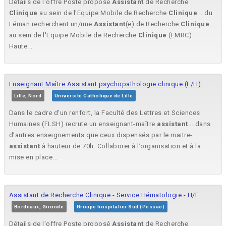
Détails de l'offre Poste proposé
Assistant
de Recherche
Clinique
au sein de l'Equipe Mobile de Recherche
Clinique
... du
Léman recherchent un/une
Assistant
(e) de Recherche
Clinique
au sein de l'Equipe Mobile de Recherche
Clinique
(EMRC)
Haute...
Enseignant Maître Assistant psychopathologie clinique (F/H)
Lille, Nord
Université Catholique de Lille
Dans le cadre d’un renfort, la Faculté des Lettres et Sciences
Humaines (FLSH) recrute un enseignant-maître
assistant
... dans
d’autres enseignements que ceux dispensés par le maitre-
assistant
à hauteur de 70h. Collaborer à l’organisation et à la
mise en place...
Assistant de Recherche Clinique - Service Hématologie - H/F
Bordeaux, Gironde
Groupe hospitalier Sud (Pessac)
Détails de l'offre Poste proposé
Assistant
de Recherche