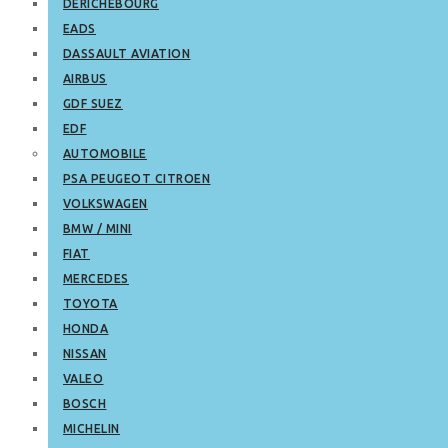
DERICHEBOURG
EADS
DASSAULT AVIATION
AIRBUS
GDF SUEZ
EDF
AUTOMOBILE
PSA PEUGEOT CITROEN
VOLKSWAGEN
BMW / MINI
FIAT
MERCEDES
TOYOTA
HONDA
NISSAN
VALEO
BOSCH
MICHELIN