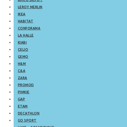
LEROY MERLIN
IKEA
HABITAT
CONFORAMA
LA HALLE
KIABI
CELIO
GEMO
H&M
C&A
ZARA
PROMOD
PIMKIE
GAP
ETAM
DECATHLON
GO SPORT