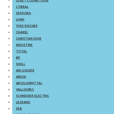
LUXE – COSMETIQUE
L’OREAL
SEPHORA
LVMH
YVES ROCHER
CHANEL
CHRISTIAN DIOR
INDUSTRIE
TOTAL
BP
SHELL
AIR LIQUIDE
AREVA
ARCELORMITTAL
VALLOUREC
SCHNEIDER ELECTRIC
LEGRAND
SEB