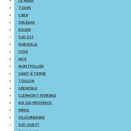
LE MANS
TOURS
CAEN
ORLÉANS
ROUEN
SUD EST
MARSEILLE
LYON
NICE
MONTPELLIER
SAINT-ÉTIENNE
TOULON
GRENOBLE
CLERMONT-FERRAND
AIX-EN-PROVENCE
NÎMES
VILLEURBANNE
SUD OUEST