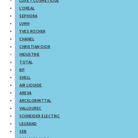
LUXE – COSMETIQUE
L’OREAL
SEPHORA
LVMH
YVES ROCHER
CHANEL
CHRISTIAN DIOR
INDUSTRIE
TOTAL
BP
SHELL
AIR LIQUIDE
AREVA
ARCELORMITTAL
VALLOUREC
SCHNEIDER ELECTRIC
LEGRAND
SEB