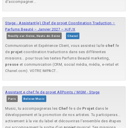
d'accompagner...
Stage - Assistant(e) Chef de projet Coordination Traduction –
Parfums Beauté – Janvier 2027 – H/F/X
Neuilly-sur-Seine, Hauts-de-Seine
Chanel
Communication et Expérience Client, vous assistez la/le
chef
.fe
de
projet
coordination traductions dans ses différentes
missions... pour tous les textes Parfums Beauté marketing,
presse
et communication (CRM, social média, média, e-retail et
Chanel.com). VOTRE IMPACT...
Assistant.e chef.fe de projet AllPoints / MGM - Stage
Paris
Believe Music
Music, tu accompagneras les
Chef
·fe·s de
Projet
dans le
développement et la promotion de nos artistes. Tu participeras...
activement à la vie du label et découvriras l'ensemble des étapes
qui accompagnent la sortie d'un
projet
musical. Tes missions...