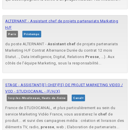
ALTERNANT - Assistant chef de projets partenariats Marketing
H/F
Paris
Printemps
du poste ALTERNANT -
Assistant
chef
de projets partenariats
Marketing H/F Contrat Alternance Durée du contrat 12 mois
Statut..., Data Intelligence, Digital, Relations
Presse
, …). Aux
côtés de l'équipe Marketing, sous la responsabilité...
STAGE - ASSISTANT(E) CHEF(FE) DE PROJET MARKETING VIDEO /
VOD - STUDIOCANAL - (F/H/X)
Issy-les-Moulineaux, Hauts-de-Seine
Canal+
France de STUDIOCANAL, et plus particulièrement au sein du
service Marketing Vidéo France, vous assisterez le
chef
de
produit... et suivi des campagnes média : création et livraison des
éléments TV, radio,
presse
, web ; Elaboration de partenariats...