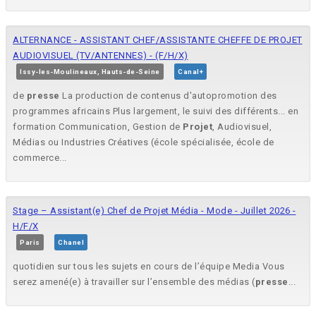
ALTERNANCE - ASSISTANT CHEF/ASSISTANTE CHEFFE DE PROJET
AUDIOVISUEL (TV/ANTENNES) - (F/H/X)
Issy-les-Moulineaux, Hauts-de-Seine
Canal+
de
presse
La production de contenus d'autopromotion des
programmes africains Plus largement, le suivi des différents... en
formation Communication, Gestion de
Projet
, Audiovisuel,
Médias ou Industries Créatives (école spécialisée, école de
commerce...
Stage – Assistant(e) Chef de Projet Média - Mode - Juillet 2026 -
H/F/X
Paris
Chanel
quotidien sur tous les sujets en cours de l’équipe Media Vous
serez amené(e) à travailler sur l’ensemble des médias (
presse
...