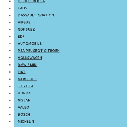
DERICHEBOURG
EADS
DASSAULT AVIATION
AIRBUS
GDF SUEZ
EDF
AUTOMOBILE
PSA PEUGEOT CITROEN
VOLKSWAGEN
BMW / MINI
FIAT
MERCEDES
TOYOTA
HONDA
NISSAN
VALEO
BOSCH
MICHELIN