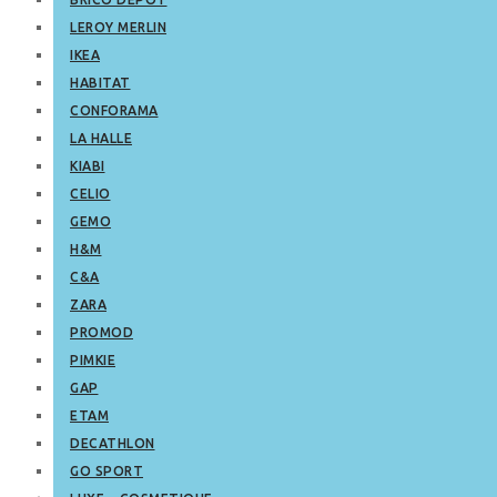
LEROY MERLIN
IKEA
HABITAT
CONFORAMA
LA HALLE
KIABI
CELIO
GEMO
H&M
C&A
ZARA
PROMOD
PIMKIE
GAP
ETAM
DECATHLON
GO SPORT