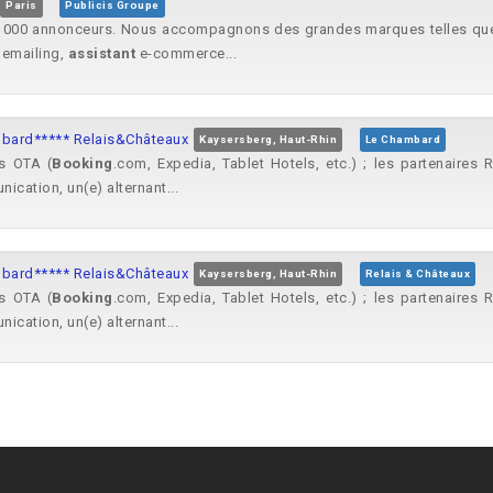
Paris
Publicis Groupe
 4 000 annonceurs. Nous accompagnons des grandes marques telles que
 emailing,
assistant
e-commerce...
bard***** Relais&Châteaux
Kaysersberg, Haut-Rhin
Le Chambard
es OTA (
Booking
.com, Expedia, Tablet Hotels, etc.) ; les partenaires R
cation, un(e) alternant...
bard***** Relais&Châteaux
Kaysersberg, Haut-Rhin
Relais & Châteaux
es OTA (
Booking
.com, Expedia, Tablet Hotels, etc.) ; les partenaires R
cation, un(e) alternant...