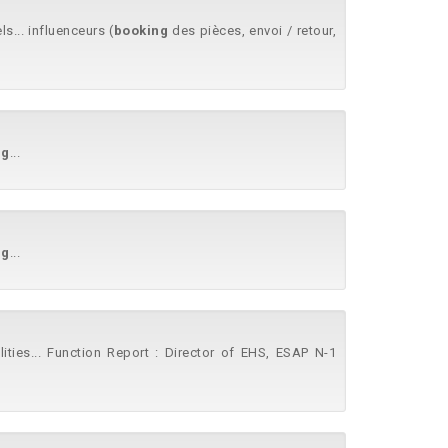
... influenceurs (
booking
des pièces, envoi / retour,
ng
...
ng
...
ities... Function Report : Director of EHS, ESAP N-1