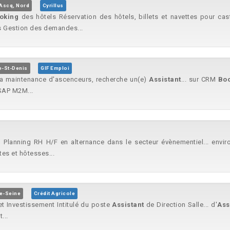
'Ascq, Nord
Cyrillus
oking
des hôtels Réservation des hôtels, billets et navettes pour cast
es Gestion des demandes...
e-St-Denis
GIF Emploi
 la maintenance d'ascenceurs, recherche un(e)
Assistant
... sur CRM
Bo
SAP M2M...
) Planning RH H/F en alternance dans le secteur évènementiel... envi
tes et hôtesses...
e-Seine
Crédit Agricole
et Investissement Intitulé du poste
Assistant
de Direction Salle... d'
Ass
...