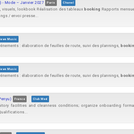
X) - Mode – Janvier 2027
Paris
Chanel
, visuels, lookbook Réalisation des tableaux
booking
Rapports mensuels
gs / envoi presse...
ieve Music
énements : élaboration de feuilles de route, suivi des plannings,
booki
ieve Music
énements : élaboration de feuilles de route, suivi des plannings,
booki
Penyu)
France
Club Med
tory facilities and cleanness conditions; organize onboarding formal
alifications...