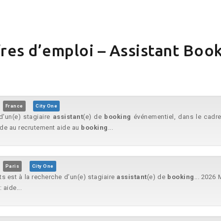
res d’emploi – Assistant Boo
F
France
City One
d'un(e) stagiaire
assistant
(e) de
booking
événementiel, dans le cadre
aide au recrutement aide au
booking
...
F
Paris
City One
s est à la recherche d’un(e) stagiaire
assistant
(e) de
booking
... 2026
 aide...