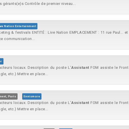
 gérants(e)s Contrôle de premier niveau...
ive Nation Entertainment
keting & festivals ENTITÉ : Live Nation EMPLACEMENT : 11 rue Paul... et
ice communication...
r
acteurs locaux. Description du poste L'
Assistant
FOM assiste le Front 
gle, etc.) Mettre en place...
ent, Paris
Ennismore
acteurs locaux. Description du poste L'
Assistant
FOM assiste le Front 
gle, etc.) Mettre en place...