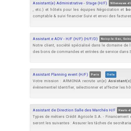
Assistant(e) Administrative - Stage (H/F)
Villeneuve-d
, etc.) et hôtels pour les équipes Négociation et
bo
comptable & suivi financier Suivi et envoi des factur
Assistant.e ADV - H/F (H/F) (H/F/D)
Noisy-le-Sec, Sein
Notre client, société spécialisé dans le domaine de
des bons de commandes et entrées de service dans 
Assistant Planning event (H/F)
Paris
Oxila
Votre mission : ARMONIA recrute un(e)
Assistant
(e
évènementiel Identifier, sélectionner et affecter les hô
Assistant de Direction Salle des Marchés H/F
Hauts-d
Types de métiers Crédit Agricole S.A. - Financement 
seront les suivantes : Assurer les tâches de secrétariat