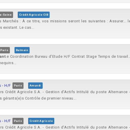
e-Seine
Crédit Agricole CIB
s Marchés : À ce titre, vos missions seront les suivantes : Assurer...
s existant. Le cas...
Paris
Balmain
ant
.e Coordination Bureau d'Etude H/F Contrat Stage Temps de travail..
equins...
 - H/F
Paris
Amundi
 Crédit Agricole S.A. - Gestion d'Actifs Intitulé du poste Alternance 
 gérants(e)s Contrôle de premier niveau...
 - H/F
Paris
Crédit Agricole
 Crédit Agricole S.A. - Gestion d'Actifs Intitulé du poste Alternance 