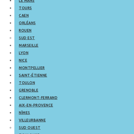
LE MANS
TOURS
CAEN
ORLÉANS
ROUEN
SUD EST
MARSEILLE
LYON
NICE
MONTPELLIER
SAINT-ÉTIENNE
TOULON
GRENOBLE
CLERMONT-FERRAND
AIX-EN-PROVENCE
NÎMES
VILLEURBANNE
SUD OUEST