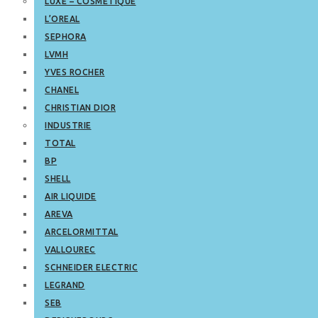
LUXE – COSMETIQUE
L’OREAL
SEPHORA
LVMH
YVES ROCHER
CHANEL
CHRISTIAN DIOR
INDUSTRIE
TOTAL
BP
SHELL
AIR LIQUIDE
AREVA
ARCELORMITTAL
VALLOUREC
SCHNEIDER ELECTRIC
LEGRAND
SEB