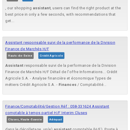
, our shopping
assistant
, users can find the right product at the
best price in only a few seconds, with recommendations that
get...
Assistant responsable suivi de la performance de la Division
Finance de Marchés H/F
Hauts-de-Seine
Crédit Agricole
Assistant
responsable suivi de la performance de la Division
Finance de Marchés H/F Détail de l'offre Informations... Crédit
Agricole S.A. - Analyse financière et économique Types de
métiers Crédit Agricole S.A. -
Finances
/ Comptabilité...
Finance/Comptabilité/Gestion Réf : 058-331624 Assistant
comptable à temps partiel H/F Interim Cluses
Cluses, Haute-Savoie
Adéquat
dans le décolletage, un(e)
assistant
comptable (H/F). Poste à