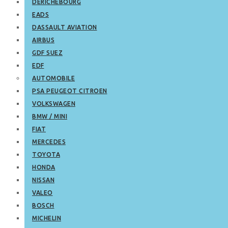
DERICHEBOURG
EADS
DASSAULT AVIATION
AIRBUS
GDF SUEZ
EDF
AUTOMOBILE
PSA PEUGEOT CITROEN
VOLKSWAGEN
BMW / MINI
FIAT
MERCEDES
TOYOTA
HONDA
NISSAN
VALEO
BOSCH
MICHELIN