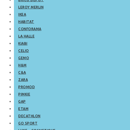
LEROY MERLIN
IKEA
HABITAT
CONFORAMA
LA HALLE
KIABI
CELIO
GEMO
H&M
C&A
ZARA
PROMOD
PIMKIE
GAP
ETAM
DECATHLON
GO SPORT