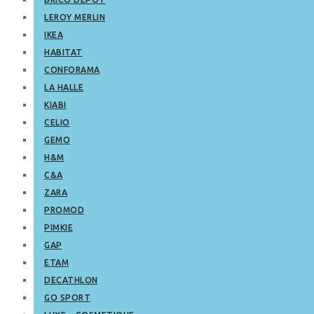
LEROY MERLIN
IKEA
HABITAT
CONFORAMA
LA HALLE
KIABI
CELIO
GEMO
H&M
C&A
ZARA
PROMOD
PIMKIE
GAP
ETAM
DECATHLON
GO SPORT