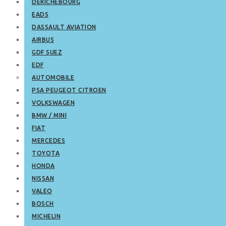
DERICHEBOURG
EADS
DASSAULT AVIATION
AIRBUS
GDF SUEZ
EDF
AUTOMOBILE
PSA PEUGEOT CITROEN
VOLKSWAGEN
BMW / MINI
FIAT
MERCEDES
TOYOTA
HONDA
NISSAN
VALEO
BOSCH
MICHELIN