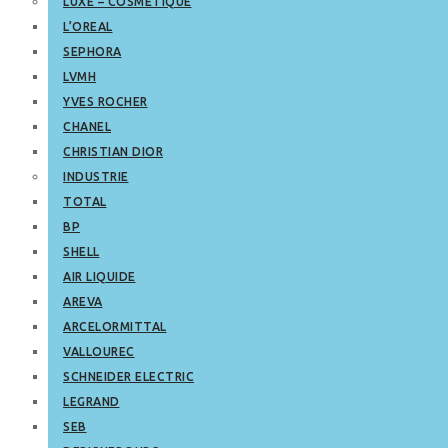
LUXE – COSMETIQUE
L’OREAL
SEPHORA
LVMH
YVES ROCHER
CHANEL
CHRISTIAN DIOR
INDUSTRIE
TOTAL
BP
SHELL
AIR LIQUIDE
AREVA
ARCELORMITTAL
VALLOUREC
SCHNEIDER ELECTRIC
LEGRAND
SEB