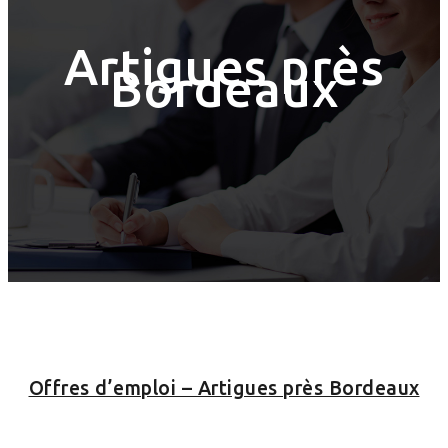
Artigues près
Bordeaux
Offres d’emploi – Artigues près Bordeaux