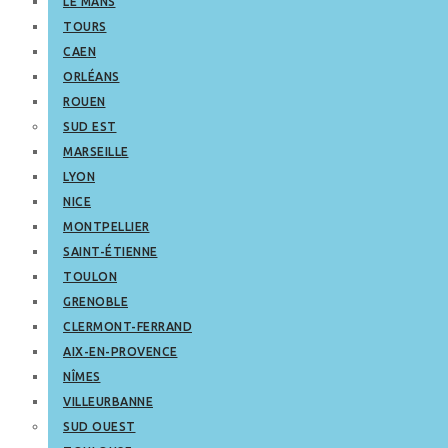
LE MANS
TOURS
CAEN
ORLÉANS
ROUEN
SUD EST
MARSEILLE
LYON
NICE
MONTPELLIER
SAINT-ÉTIENNE
TOULON
GRENOBLE
CLERMONT-FERRAND
AIX-EN-PROVENCE
NÎMES
VILLEURBANNE
SUD OUEST