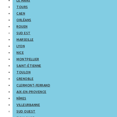
LE MANS
TOURS
CAEN
ORLÉANS
ROUEN
SUD EST
MARSEILLE
LYON
NICE
MONTPELLIER
SAINT-ÉTIENNE
TOULON
GRENOBLE
CLERMONT-FERRAND
AIX-EN-PROVENCE
NÎMES
VILLEURBANNE
SUD OUEST