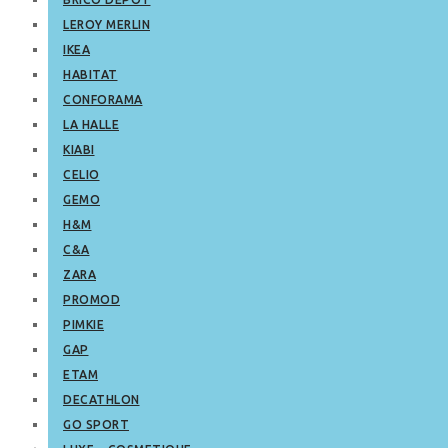
LEROY MERLIN
IKEA
HABITAT
CONFORAMA
LA HALLE
KIABI
CELIO
GEMO
H&M
C&A
ZARA
PROMOD
PIMKIE
GAP
ETAM
DECATHLON
GO SPORT