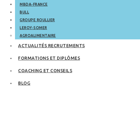
MBDA-FRANCE
BULL
GROUPE ROULLIER
LEROY-SOMER
AGROALIMENTAIRE
ACTUALITÉS RECRUTEMENTS
FORMATIONS ET DIPLÔMES
COACHING ET CONSEILS
BLOG
Après une
démission, combien
de temps faut‑il
retravailler pour
toucher le chômage