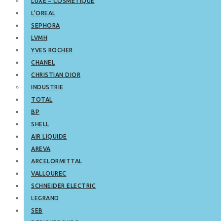
LUXE – COSMETIQUE
L’OREAL
SEPHORA
LVMH
YVES ROCHER
CHANEL
CHRISTIAN DIOR
INDUSTRIE
TOTAL
BP
SHELL
AIR LIQUIDE
AREVA
ARCELORMITTAL
VALLOUREC
SCHNEIDER ELECTRIC
LEGRAND
SEB