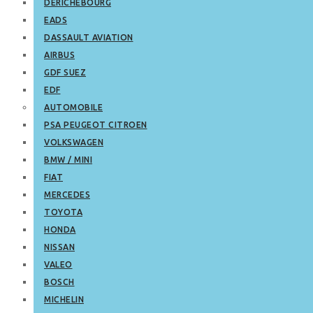
DERICHEBOURG
EADS
DASSAULT AVIATION
AIRBUS
GDF SUEZ
EDF
AUTOMOBILE
PSA PEUGEOT CITROEN
VOLKSWAGEN
BMW / MINI
FIAT
MERCEDES
TOYOTA
HONDA
NISSAN
VALEO
BOSCH
MICHELIN