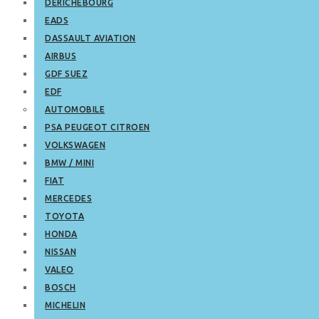
DERICHEBOURG
EADS
DASSAULT AVIATION
AIRBUS
GDF SUEZ
EDF
AUTOMOBILE
PSA PEUGEOT CITROEN
VOLKSWAGEN
BMW / MINI
FIAT
MERCEDES
TOYOTA
HONDA
NISSAN
VALEO
BOSCH
MICHELIN