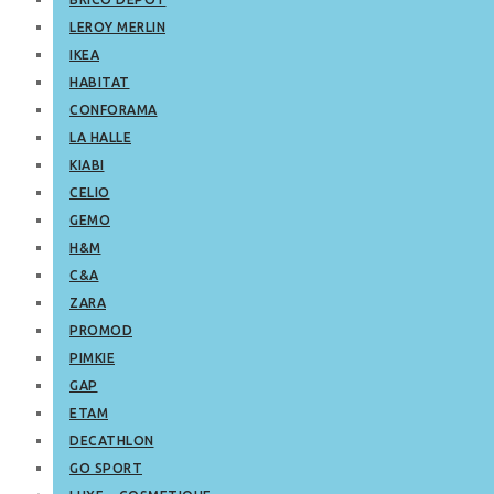
LEROY MERLIN
IKEA
HABITAT
CONFORAMA
LA HALLE
KIABI
CELIO
GEMO
H&M
C&A
ZARA
PROMOD
PIMKIE
GAP
ETAM
DECATHLON
GO SPORT