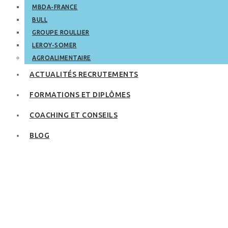
MBDA-FRANCE
BULL
GROUPE ROULLIER
LEROY-SOMER
AGROALIMENTAIRE
ACTUALITÉS RECRUTEMENTS
FORMATIONS ET DIPLÔMES
COACHING ET CONSEILS
BLOG
Application
créative: une
manière originale
pour postuler