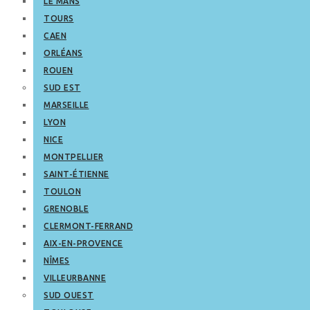
LE MANS
TOURS
CAEN
ORLÉANS
ROUEN
SUD EST
MARSEILLE
LYON
NICE
MONTPELLIER
SAINT-ÉTIENNE
TOULON
GRENOBLE
CLERMONT-FERRAND
AIX-EN-PROVENCE
NÎMES
VILLEURBANNE
SUD OUEST