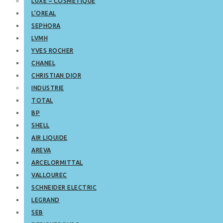
LUXE – COSMETIQUE
L’OREAL
SEPHORA
LVMH
YVES ROCHER
CHANEL
CHRISTIAN DIOR
INDUSTRIE
TOTAL
BP
SHELL
AIR LIQUIDE
AREVA
ARCELORMITTAL
VALLOUREC
SCHNEIDER ELECTRIC
LEGRAND
SEB