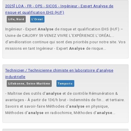
2025] LOA - FR - OPS - SICOS - Ingénieur - Expert Analyse de
risque et qualification EHS (H/F)
Lille, Nord
L'Oréal
Ingénieur - Expert
Analyse
de risque et qualification EHS (H/F) –
Usine de CAUDRY 59 VENEZ VIVRE L’EXPÉRIENCE L’ORÉAL...
d’amélioration continue qui sont des priorités pour notre site. Vos
missions en tant Ingénieur - Expert
Analyse
de risque...
Technicien / Technicienne chimiste en laboratoire d'analyse
industrielle
Lillebonne, Seine-Maritime
Temporis
- Maîtrise des outils d'
analyse
et de contrôle Rémunération &
avantages - À partir de 13€/h brut - Indemnités de fin... et tertiaire.
Savoirs et savoir-faire Méthodes d'
analyse
en physique,
Méthodes d'
analyse
en radiochimie, Méthodes d'
analyse
...