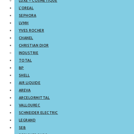
LUXE – COSMETIQUE
L’OREAL
SEPHORA
LVMH
YVES ROCHER
CHANEL
CHRISTIAN DIOR
INDUSTRIE
TOTAL
BP
SHELL
AIR LIQUIDE
AREVA
ARCELORMITTAL
VALLOUREC
SCHNEIDER ELECTRIC
LEGRAND
SEB