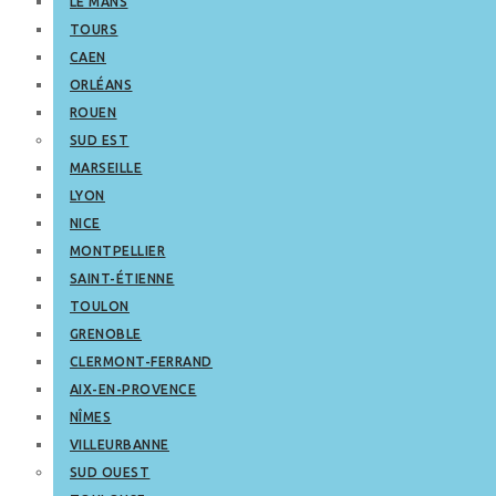
LE MANS
TOURS
CAEN
ORLÉANS
ROUEN
SUD EST
MARSEILLE
LYON
NICE
MONTPELLIER
SAINT-ÉTIENNE
TOULON
GRENOBLE
CLERMONT-FERRAND
AIX-EN-PROVENCE
NÎMES
VILLEURBANNE
SUD OUEST