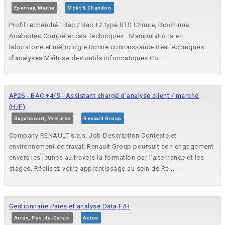
Epernay, Marne
Moët & Chandon
Profil recherché : Bac / Bac +2 type BTS Chimie, Biochimie,
Anabiotec Compétences Techniques : Manipulations en
laboratoire et métrologie Bonne connaissance des techniques
d'analyses Maîtrise des outils informatiques Co...
AP26 - BAC +4/5 - Assistant chargé d'analyse client / marché
(H/F)
Guyancourt, Yvelines
Renault Group
Company RENAULT s.a.s. Job Description Contexte et
environnement de travail Renault Group poursuit son engagement
envers les jeunes au travers la formation par l’alternance et les
stages. Réalisez votre apprentissage au sein de Re...
Gestionnaire Paies et analyse Data F/H
Arras, Pas-de-Calais
Actua