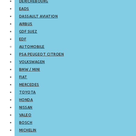
DERICHEBOURG
EADS
DASSAULT AVIATION
AIRBUS
GDF SUEZ
EDF
AUTOMOBILE
PSA PEUGEOT CITROEN
VOLKSWAGEN
BMW / MINI
FIAT
MERCEDES
TOYOTA
HONDA
NISSAN
VALEO
BOSCH
MICHELIN