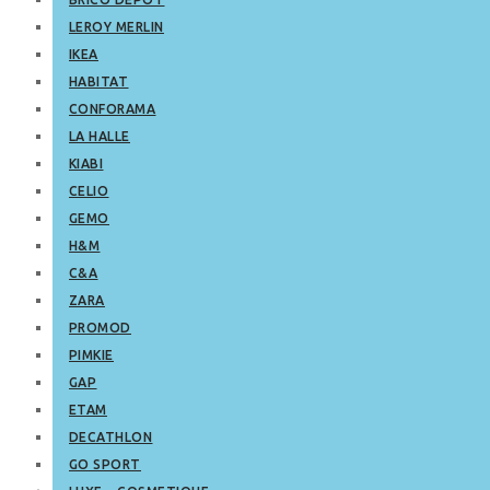
LEROY MERLIN
IKEA
HABITAT
CONFORAMA
LA HALLE
KIABI
CELIO
GEMO
H&M
C&A
ZARA
PROMOD
PIMKIE
GAP
ETAM
DECATHLON
GO SPORT