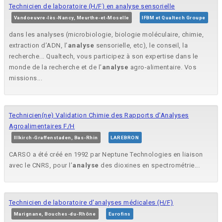
Technicien de laboratoire (H/F) en analyse sensorielle
Vandoeuvre-lès-Nancy, Meurthe-et-Moselle
IFBM et Qualtech Groupe
dans les analyses (microbiologie, biologie moléculaire, chimie,
extraction d’ADN, l’
analyse
sensorielle, etc), le conseil, la
recherche... Qualtech, vous participez à son expertise dans le
monde de la recherche et de l’
analyse
agro-alimentaire. Vos
missions...
Technicien(ne) Validation Chimie des Rapports d'Analyses
Agroalimentaires F/H
Illkirch-Graffenstaden, Bas-Rhin
LAREBRON
CARSO a été créé en 1992 par Neptune Technologies en liaison
avec le CNRS, pour l’
analyse
des dioxines en spectrométrie...
Technicien de laboratoire d'analyses médicales (H/F)
Marignane, Bouches-du-Rhône
Eurofins