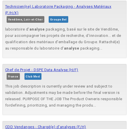
Technicien(ne) Laboratoire Packaging - Analyses Matériaux
(F/H/X)
Vendôme, Loir-et-Cher
Groupe Bel
laboratoire d'
analyse
packaging, basé sur le site de Vendôme,
pour accompagner les projets de recherche, d'innovation... et de
qualification des matériaux d'emballage du Groupe. Rattaché(e)
au responsable du laboratoire d'
analyse
packaging...
Chef de Projet - DSPE Data Analyse (H/F)
France
Club Med
This job description is currently under review and subject to
validation. Adjustments may be made before the final version is
released. PURPOSE OF THE JOB The Product Owneris responsible
fordefining, prioritizing, and managing the produ...
CDD Vendanges - Chargé(e) d'analyses (F/H)