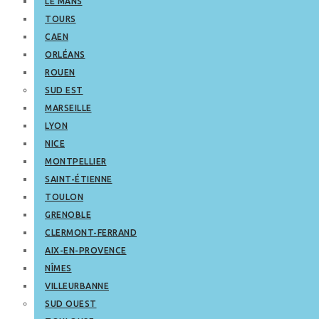
LE MANS
TOURS
CAEN
ORLÉANS
ROUEN
SUD EST
MARSEILLE
LYON
NICE
MONTPELLIER
SAINT-ÉTIENNE
TOULON
GRENOBLE
CLERMONT-FERRAND
AIX-EN-PROVENCE
NÎMES
VILLEURBANNE
SUD OUEST