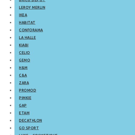
LEROY MERLIN
IKEA
HABITAT
CONFORAMA
LA HALLE
KIABI
CELIO
GEMO
H&M
C&A
ZARA
PROMOD
PIMKIE
GAP
ETAM
DECATHLON
GO SPORT