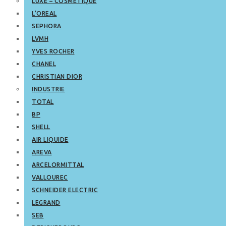
LUXE – COSMETIQUE
L’OREAL
SEPHORA
LVMH
YVES ROCHER
CHANEL
CHRISTIAN DIOR
INDUSTRIE
TOTAL
BP
SHELL
AIR LIQUIDE
AREVA
ARCELORMITTAL
VALLOUREC
SCHNEIDER ELECTRIC
LEGRAND
SEB