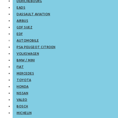
DERICHEBOURG
EADS
DASSAULT AVIATION
AIRBUS
GDF SUEZ
EDF
AUTOMOBILE
PSA PEUGEOT CITROEN
VOLKSWAGEN
BMW / MINI
FIAT
MERCEDES
TOYOTA
HONDA
NISSAN
VALEO
BOSCH
MICHELIN