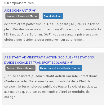
1590 emplois trouvés
AIDE SOIGNANT (F/H)
Coubert, Seine-et-Marne
Appel Médical
de notre client partenaire un
Aide
-Soignant (H/F) en CDI à temps
plein. Révélez votre vocation au cœur d'une équipe... bienveillante
! En tant qu'
Aide
-Soignant (H/F), vous assurez la prise en soins
globale des résidents pour préserver leur autonomie...
ASSISTANT ADMINISTRATIF ACTION SOCIALE - PRESTATIONS
D'AIDE SOCIALE ET TRANSPORT SCOLAIRE H/F
Annecy, Haute-Savoie
Département de la Haute-Savoie
, un/une assistant(e) administratif
action
sociale
- prestations
d'
aide
sociale
. Placé sous la responsabilité de la Chef de
service... le 1er employeur public de Haute-Savoie et participez
aux actions quotidiennes en matière d’
action
sociale
, de
collège...