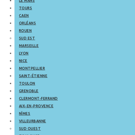
LE MANS
TOURS
CAEN
ORLÉANS
ROUEN
SUD EST
MARSEILLE
LYON
NICE
MONTPELLIER
SAINT-ÉTIENNE
TOULON
GRENOBLE
CLERMONT-FERRAND
AIX-EN-PROVENCE
NÎMES
VILLEURBANNE
SUD OUEST