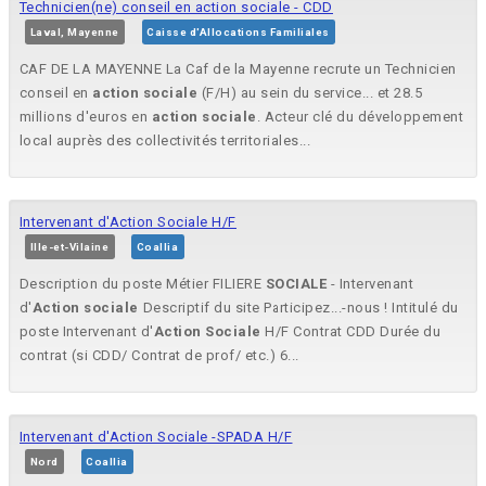
Technicien(ne) conseil en action sociale - CDD
Laval, Mayenne
Caisse d'Allocations Familiales
CAF DE LA MAYENNE La Caf de la Mayenne recrute un Technicien
conseil en
action
sociale
(F/H) au sein du service... et 28.5
millions d'euros en
action
sociale
. Acteur clé du développement
local auprès des collectivités territoriales...
Intervenant d'Action Sociale H/F
Ille-et-Vilaine
Coallia
Description du poste Métier FILIERE
SOCIALE
- Intervenant
d'
Action
sociale
Descriptif du site Participez...-nous ! Intitulé du
poste Intervenant d'
Action
Sociale
H/F Contrat CDD Durée du
contrat (si CDD/ Contrat de prof/ etc.) 6...
Intervenant d'Action Sociale -SPADA H/F
Nord
Coallia