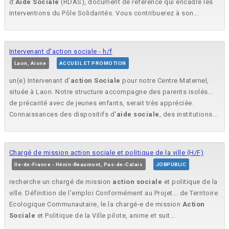
d'
Aide
Sociale
(RDAS), document de référence qui encadre les
interventions du Pôle Solidarités. Vous contribuerez à son...
Intervenant d'action sociale - h/f
Laon, Aisne
ACCUEIL ET PROMOTION
un(e) Intervenant d’
action
Sociale
pour notre Centre Maternel,
située à Laon. Notre structure accompagne des parents isolés...
de précarité avec de jeunes enfants, serait très appréciée.
Connaissances des dispositifs d'
aide
sociale
, des institutions...
Chargé de mission action sociale et politique de la ville (H/F)
Ile-de-France - Hénin-Beaumont, Pas-de-Calais
JOBPUBLIC
recherche un chargé de mission
action
sociale
et politique de la
ville. Définition de l’emploi Conformément au Projet... de Territoire
Ecologique Communautaire, le.la chargé-e de mission
Action
Sociale
et Politique de la Ville pilote, anime et suit...