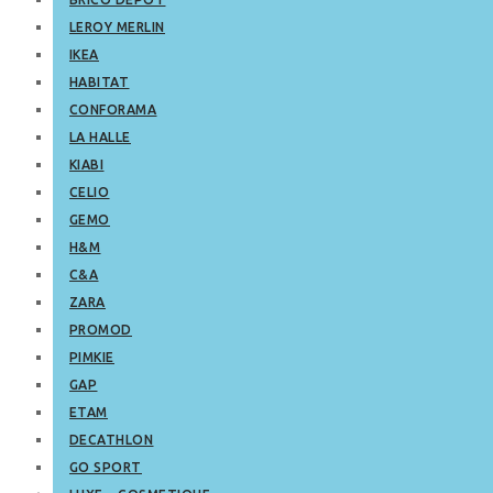
LEROY MERLIN
IKEA
HABITAT
CONFORAMA
LA HALLE
KIABI
CELIO
GEMO
H&M
C&A
ZARA
PROMOD
PIMKIE
GAP
ETAM
DECATHLON
GO SPORT