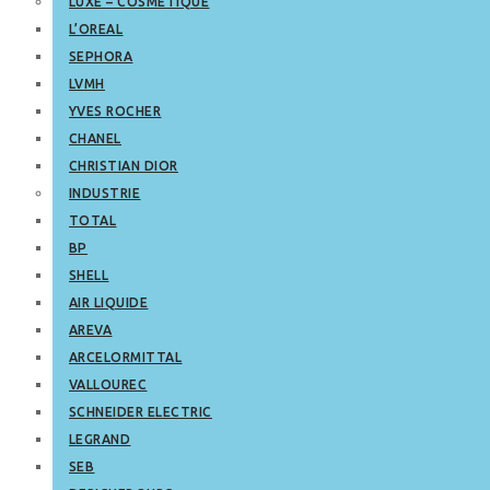
LUXE – COSMETIQUE
L’OREAL
SEPHORA
LVMH
YVES ROCHER
CHANEL
CHRISTIAN DIOR
INDUSTRIE
TOTAL
BP
SHELL
AIR LIQUIDE
AREVA
ARCELORMITTAL
VALLOUREC
SCHNEIDER ELECTRIC
LEGRAND
SEB