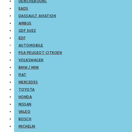
DERICHEBOURG
EADS
DASSAULT AVIATION
AIRBUS
GDF SUEZ
EDF
AUTOMOBILE
PSA PEUGEOT CITROEN
VOLKSWAGEN
BMW / MINI
FIAT
MERCEDES
TOYOTA
HONDA
NISSAN
VALEO
BOSCH
MICHELIN