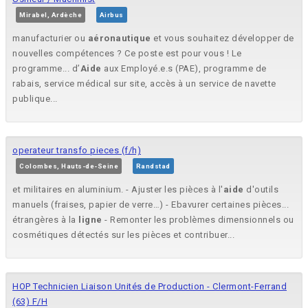
Mirabel, Ardèche
Airbus
manufacturier ou
aéronautique
et vous souhaitez développer de
nouvelles compétences ? Ce poste est pour vous ! Le
programme... d’
Aide
aux Employé.e.s (PAE), programme de
rabais, service médical sur site, accès à un service de navette
publique...
operateur transfo pieces (f/h)
Colombes, Hauts-de-Seine
Randstad
et militaires en aluminium. - Ajuster les pièces à l'
aide
d'outils
manuels (fraises, papier de verre…) - Ebavurer certaines pièces...
étrangères à la
ligne
- Remonter les problèmes dimensionnels ou
cosmétiques détectés sur les pièces et contribuer...
HOP Technicien Liaison Unités de Production - Clermont-Ferrand
(63) F/H