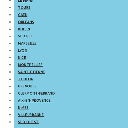
LE MANS
TOURS
CAEN
ORLÉANS
ROUEN
SUD EST
MARSEILLE
LYON
NICE
MONTPELLIER
SAINT-ÉTIENNE
TOULON
GRENOBLE
CLERMONT-FERRAND
AIX-EN-PROVENCE
NÎMES
VILLEURBANNE
SUD OUEST