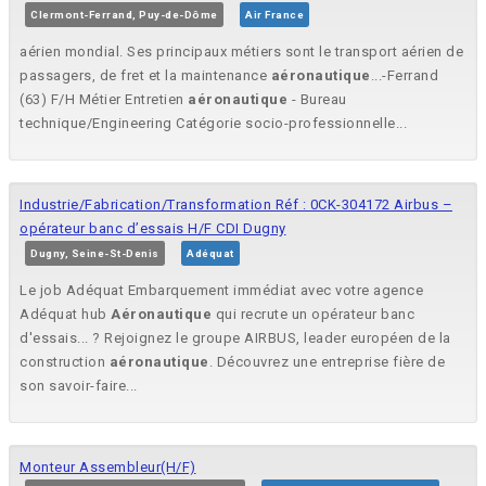
Clermont-Ferrand, Puy-de-Dôme
Air France
aérien mondial. Ses principaux métiers sont le transport aérien de
passagers, de fret et la maintenance
aéronautique
...-Ferrand
(63) F/H Métier Entretien
aéronautique
- Bureau
technique/Engineering Catégorie socio-professionnelle...
Industrie/Fabrication/Transformation Réf : 0CK-304172 Airbus –
opérateur banc d’essais H/F CDI Dugny
Dugny, Seine-St-Denis
Adéquat
Le job Adéquat Embarquement immédiat avec votre agence
Adéquat hub
Aéronautique
qui recrute un opérateur banc
d'essais... ? Rejoignez le groupe AIRBUS, leader européen de la
construction
aéronautique
. Découvrez une entreprise fière de
son savoir-faire...
Monteur Assembleur(H/F)