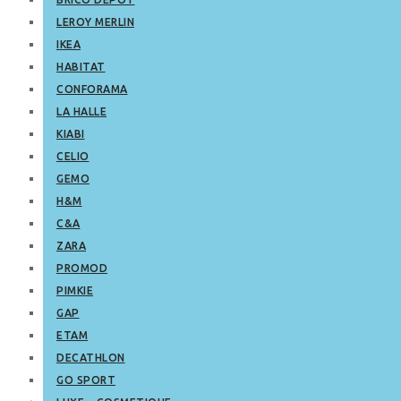
LEROY MERLIN
IKEA
HABITAT
CONFORAMA
LA HALLE
KIABI
CELIO
GEMO
H&M
C&A
ZARA
PROMOD
PIMKIE
GAP
ETAM
DECATHLON
GO SPORT