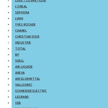
LUXE – COSMETIQUE
L’OREAL
SEPHORA
LVMH
YVES ROCHER
CHANEL
CHRISTIAN DIOR
INDUSTRIE
TOTAL
BP
SHELL
AIR LIQUIDE
AREVA
ARCELORMITTAL
VALLOUREC
SCHNEIDER ELECTRIC
LEGRAND
SEB