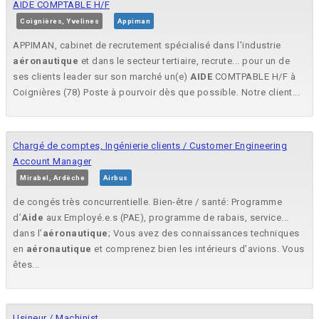
AIDE COMPTABLE H/F
Coignières, Yvelines
Appiman
APPIMAN, cabinet de recrutement spécialisé dans l'industrie
aéronautique
et dans le secteur tertiaire, recrute... pour un de
ses clients leader sur son marché un(e)
AIDE
COMTPABLE H/F à
Coignières (78) Poste à pourvoir dès que possible. Notre client...
Chargé de comptes, Ingénierie clients / Customer Engineering
Account Manager
Mirabel, Ardèche
Airbus
de congés très concurrentielle. Bien-être / santé: Programme
d’
Aide
aux Employé.e.s (PAE), programme de rabais, service...
dans l’
aéronautique
; Vous avez des connaissances techniques
en
aéronautique
et comprenez bien les intérieurs d’avions. Vous
êtes...
Usineur / Machinist