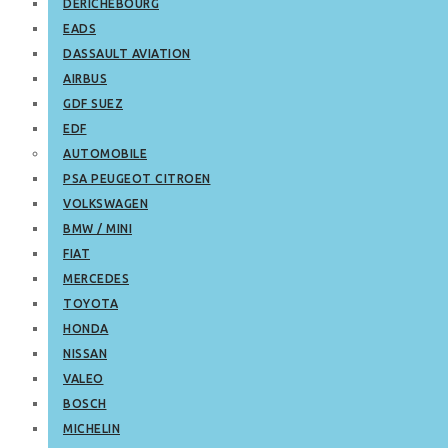
DERICHEBOURG
EADS
DASSAULT AVIATION
AIRBUS
GDF SUEZ
EDF
AUTOMOBILE
PSA PEUGEOT CITROEN
VOLKSWAGEN
BMW / MINI
FIAT
MERCEDES
TOYOTA
HONDA
NISSAN
VALEO
BOSCH
MICHELIN