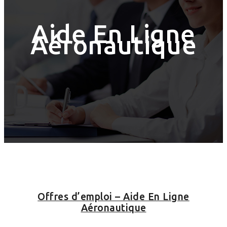
Aide En Ligne
Aéronautique
Offres d’emploi – Aide En Ligne
Aéronautique