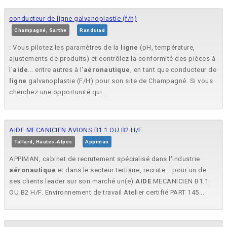
conducteur de ligne galvanoplastie (f/h)
Champagné, Sarthe
Randstad
: Vous pilotez les paramètres de la
ligne
(pH, température,
ajustements de produits) et contrôlez la conformité des pièces à
l'
aide
... entre autres à l'
aéronautique
, en tant que conducteur de
ligne
galvanoplastie (F/H) pour son site de Champagné. Si vous
cherchez une opportunité qui...
AIDE MECANICIEN AVIONS B1.1 OU B2 H/F
Tallard, Hautes-Alpes
Appiman
APPIMAN, cabinet de recrutement spécialisé dans l'industrie
aéronautique
et dans le secteur tertiaire, recrute... pour un de
ses clients leader sur son marché un(e)
AIDE
MECANICIEN B1.1
OU B2 H/F. Environnement de travail Atelier certifié PART 145...