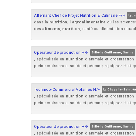
Alternant Chef de Projet Nutrition & Culinaire F/H
Lyon
dans la
nutrition
, l’
agroalimentaire
ou les scienc
des
aliments
,
nutrition
, santé ou alimentation durabl
Opérateur de production H/F
Sillé-le-Guillaume, Sarthe
, spécialisée en
nutrition
d'animale et organisation
pleine croissance, solide et pérenne, rejoignez Hutte
Technico-Commercial Volailles H/F
La Chapelle-Saint-A
, spécialisée en
nutrition
d'animale et organisation
pleine croissance, solide et pérenne, rejoignez Hutte
Opérateur de production H/F
Sillé-le-Guillaume, Sarthe
, spécialisée en
nutrition
d'animale et organisation