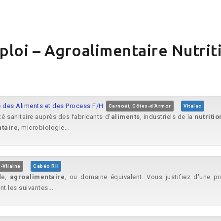
ploi – Agroalimentaire Nutrit
 des Aliments et des Process F/H
Carnoët, Côtes-d'Armor
Vitalac
é sanitaire auprès des fabricants d’
aliments
, industriels de la
nutritio
taire
, microbiologie...
-Vilaine
Cabéo RH
le,
agroalimentaire
, ou domaine équivalent. Vous justifiez d'une p
t les suivantes...