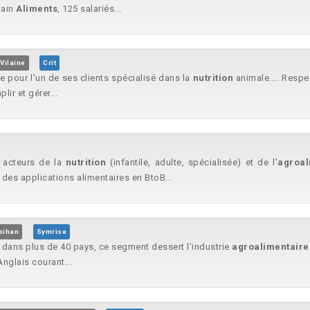
pain
Aliments
, 125 salariés...
Vilaine
Crit
 pour l'un de ses clients spécialisé dans la
nutrition
animale.... Respe
ir et gérer...
 acteurs de la
nutrition
(infantile, adulte, spécialisée) et de l'
agroal
des applications alimentaires en BtoB...
bihan
Symrise
s dans plus de 40 pays, ce segment dessert l’industrie
agroalimentaire
nglais courant...