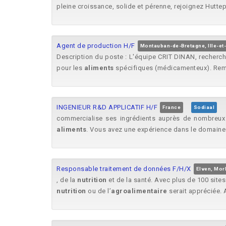
pleine croissance, solide et pérenne, rejoignez Hutte
Agent de production H/F
Montauban-de-Bretagne, Ille-et-
Description du poste : L'équipe CRIT DINAN, recherche
pour les
aliments
spécifiques (médicamenteux). Rempl
INGENIEUR R&D APPLICATIF H/F
France
Sodiaal
commercialise ses ingrédients auprès de nombreux
aliments
. Vous avez une expérience dans le domaine 
Responsable traitement de données F/H/X
Elven, Mor
, de la
nutrition
et de la santé. Avec plus de 100 site
nutrition
ou de l’
agroalimentaire
serait appréciée. A