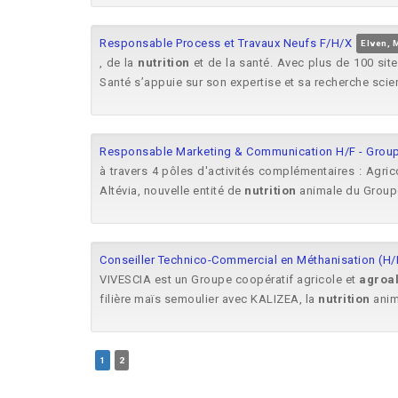
Responsable Process et Travaux Neufs F/H/X
Elven, 
, de la
nutrition
et de la santé. Avec plus de 100 sit
Santé s’appuie sur son expertise et sa recherche scient
Responsable Marketing & Communication H/F - Gro
à travers 4 pôles d'activités complémentaires : Agric
Altévia, nouvelle entité de
nutrition
animale du Groupe
Conseiller Technico-Commercial en Méthanisation (H/F
VIVESCIA est un Groupe coopératif agricole et
agroa
filière maïs semoulier avec KALIZEA, la
nutrition
anima
1
2