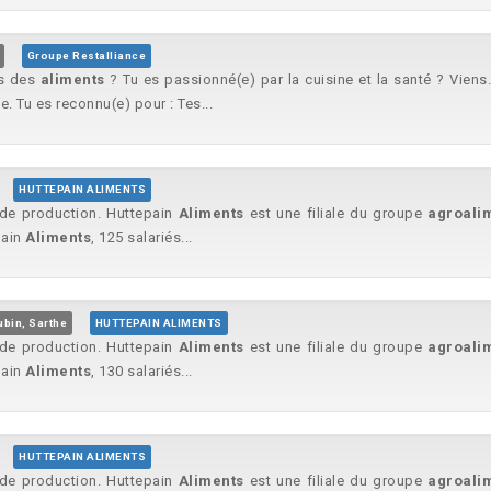
Groupe Restalliance
es des
aliments
? Tu es passionné(e) par la cuisine et la santé ? Viens
e. Tu es reconnu(e) pour : Tes...
HUTTEPAIN ALIMENTS
 de production. Huttepain
Aliments
est une filiale du groupe
agroali
pain
Aliments
, 125 salariés...
ubin, Sarthe
HUTTEPAIN ALIMENTS
 de production. Huttepain
Aliments
est une filiale du groupe
agroali
pain
Aliments
, 130 salariés...
HUTTEPAIN ALIMENTS
 de production. Huttepain
Aliments
est une filiale du groupe
agroali