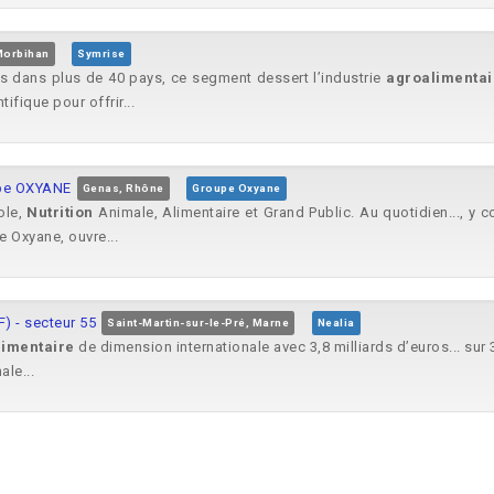
Morbihan
Symrise
es dans plus de 40 pays, ce segment dessert l’industrie
agroalimentai
ifique pour offrir...
upe OXYANE
Genas, Rhône
Groupe Oxyane
ole,
Nutrition
Animale, Alimentaire et Grand Public. Au quotidien..., y 
 Oxyane, ouvre...
) - secteur 55
Saint-Martin-sur-le-Pré, Marne
Nealia
limentaire
de dimension internationale avec 3,8 milliards d’euros... sur
le...