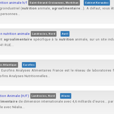
tion animale h/f
Saint-Gérand-Croixanvec, Morbihan
Cabinet Kervadec
roindustriel (
nutrition
animale,
agroalimentaire
...). A défaut, vous ê
 personnes...
n nutrition animale
Landrecies, Nord
Avril
ent
agroalimentaire
spécifique à la
nutrition
animale, sur un site indu
41 RUE...
re-Atlantique
Eurofins
Eurofins Analyses Alimentaires France est le réseau de laboratoires f
ofins Analyses Nutritionnelles...
tion Animale (H/F)
Landrecies, Nord
Aliane
limentaire
de dimension internationale avec 4,6 milliards d’euros... pa
e avec Néalia...