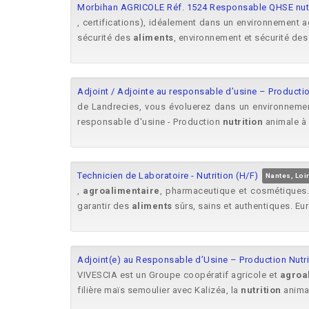
Morbihan AGRICOLE Réf. 1524 Responsable QHSE nutri
, certifications), idéalement dans un environnement ag
sécurité des
aliments
, environnement et sécurité des
Adjoint / Adjointe au responsable d’usine – Productio
de Landrecies, vous évoluerez dans un environnem
responsable d'usine - Production
nutrition
animale à 
Technicien de Laboratoire - Nutrition (H/F)
Nantes, Loi
,
agroalimentaire
, pharmaceutique et cosmétiques. 
garantir des
aliments
sûrs, sains et authentiques. Eur
Adjoint(e) au Responsable d’Usine – Production Nutri
VIVESCIA est un Groupe coopératif agricole et
agroa
filière maïs semoulier avec Kalizéa, la
nutrition
animal