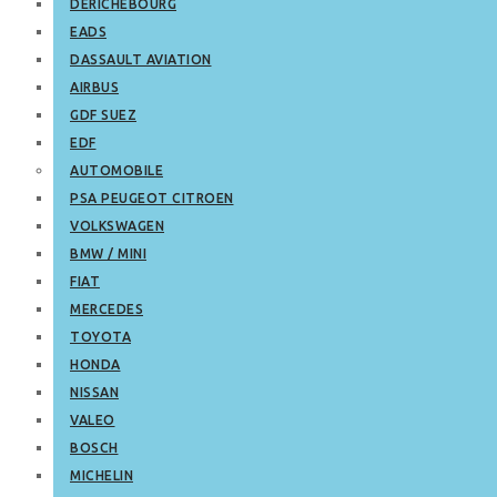
DERICHEBOURG
EADS
DASSAULT AVIATION
AIRBUS
GDF SUEZ
EDF
AUTOMOBILE
PSA PEUGEOT CITROEN
VOLKSWAGEN
BMW / MINI
FIAT
MERCEDES
TOYOTA
HONDA
NISSAN
VALEO
BOSCH
MICHELIN