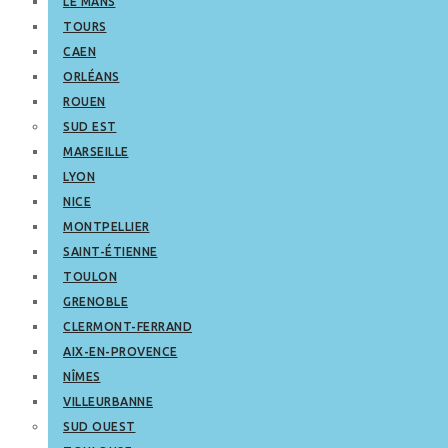
LE MANS
TOURS
CAEN
ORLÉANS
ROUEN
SUD EST
MARSEILLE
LYON
NICE
MONTPELLIER
SAINT-ÉTIENNE
TOULON
GRENOBLE
CLERMONT-FERRAND
AIX-EN-PROVENCE
NÎMES
VILLEURBANNE
SUD OUEST