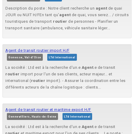
Description du poste : Notre client recherche un
agent
de quai
JOUR ou NUIT H/FEn tant qu'
agent
de quai, vous serez... / circuits
touristiques de transport
routier
de personnes - Planifier un
transport sanitaire (ambulance, véhicule sanitaire léger...
Agent de transit routier import H/F
Gonesse, Val-d'Oise
LTd International
La société : Ltd est à la recherche d'un.e
Agent
.e de transit
routier
import pour l'un de ses clients, acteur majeur... et
international (
routier
import). - Assurer la coordination entre les
différents acteurs de la chaîne logistique : clients...
Agent de transit routier et maritime export H/F
Gennevilliers, Hauts-de-Seine
LTd International
La société : Ltd est à la recherche d'un.e
Agent
.e de transit
routier
et maritime export pour l'un de ses clients.... Le poste :