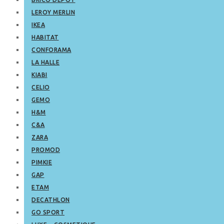
LEROY MERLIN
IKEA
HABITAT
CONFORAMA
LA HALLE
KIABI
CELIO
GEMO
H&M
C&A
ZARA
PROMOD
PIMKIE
GAP
ETAM
DECATHLON
GO SPORT