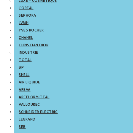
LUXE – COSMETIQUE
L’OREAL
SEPHORA
LVMH
YVES ROCHER
CHANEL
CHRISTIAN DIOR
INDUSTRIE
TOTAL
BP
SHELL
AIR LIQUIDE
AREVA
ARCELORMITTAL
VALLOUREC
SCHNEIDER ELECTRIC
LEGRAND
SEB