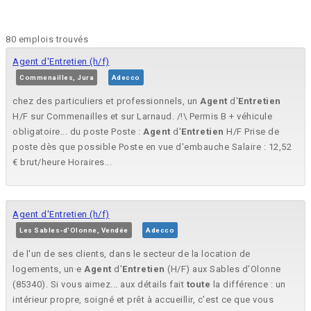
80 emplois trouvés
Agent d'Entretien (h/f)
Commenailles, Jura
Adecco
chez des particuliers et professionnels, un
Agent
d'
Entretien
H/F sur Commenailles et sur Larnaud. /!\ Permis B + véhicule
obligatoire... du poste Poste :
Agent
d'
Entretien
H/F Prise de
poste dès que possible Poste en vue d'embauche Salaire : 12,52
€ brut/heure Horaires...
Agent d'Entretien (h/f)
Les Sables-d'Olonne, Vendée
Adecco
de l'un de ses clients, dans le secteur de la location de
logements, un·e
Agent
d'
Entretien
(H/F) aux Sables d'Olonne
(85340). Si vous aimez... aux détails fait
toute
la différence : un
intérieur propre, soigné et prêt à accueillir, c'est ce que vous