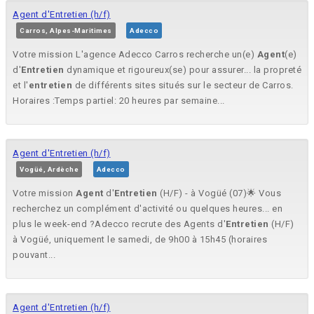
Agent d'Entretien (h/f)
Carros, Alpes-Maritimes
Adecco
Votre mission L'agence Adecco Carros recherche un(e)
Agent
(e)
d'
Entretien
dynamique et rigoureux(se) pour assurer... la propreté
et l'
entretien
de différents sites situés sur le secteur de Carros.
Horaires :Temps partiel: 20 heures par semaine...
Agent d'Entretien (h/f)
Vogüé, Ardèche
Adecco
Votre mission
Agent
d'
Entretien
(H/F) - à Vogüé (07)🌟 Vous
recherchez un complément d'activité ou quelques heures... en
plus le week-end ?Adecco recrute des Agents d'
Entretien
(H/F)
à Vogüé, uniquement le samedi, de 9h00 à 15h45 (horaires
pouvant...
Agent d'Entretien (h/f)