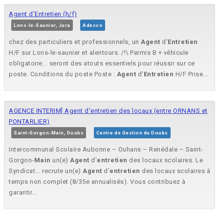
Agent d'Entretien (h/f)
Lons-le-Saunier, Jura
Adecco
chez des particuliers et professionnels, un
Agent
d'
Entretien
H/F sur Lons-le-saunier et alentours. /!\ Permis B + véhicule
obligatoire... seront des atouts essentiels pour réussir sur ce
poste. Conditions du poste Poste :
Agent
d'
Entretien
H/F Prise...
AGENCE INTERIM] Agent d'entretien des locaux (entre ORNANS et
PONTARLIER)
Saint-Gorgon-Main, Doubs
Centre de Gestion du Doubs
Intercommunal Scolaire Aubonne – Ouhans – Renédale – Saint-
Gorgon-
Main
un(e)
Agent
d'
entretien
des locaux scolaires. Le
Syndicat... recrute un(e)
Agent
d'
entretien
des locaux scolaires à
temps non complet (8/35e annualisés). Vous contribuez à
garantir...