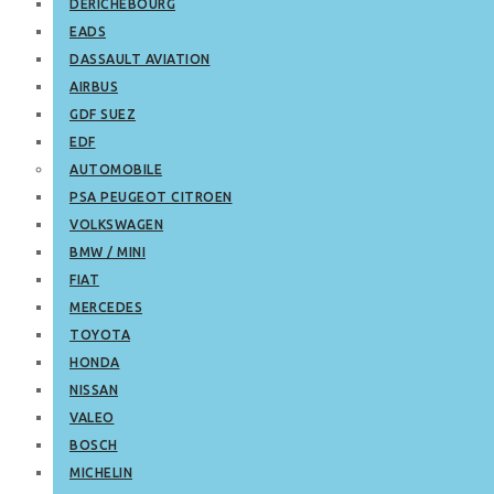
DERICHEBOURG
EADS
DASSAULT AVIATION
AIRBUS
GDF SUEZ
EDF
AUTOMOBILE
PSA PEUGEOT CITROEN
VOLKSWAGEN
BMW / MINI
FIAT
MERCEDES
TOYOTA
HONDA
NISSAN
VALEO
BOSCH
MICHELIN