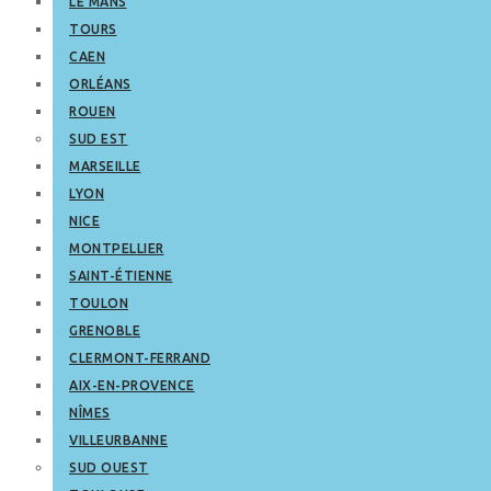
LE MANS
TOURS
CAEN
ORLÉANS
ROUEN
SUD EST
MARSEILLE
LYON
NICE
MONTPELLIER
SAINT-ÉTIENNE
TOULON
GRENOBLE
CLERMONT-FERRAND
AIX-EN-PROVENCE
NÎMES
VILLEURBANNE
SUD OUEST