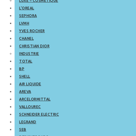
LUXE – COSMETIQUE
L’OREAL
SEPHORA
LVMH
YVES ROCHER
CHANEL
CHRISTIAN DIOR
INDUSTRIE
TOTAL
BP
SHELL
AIR LIQUIDE
AREVA
ARCELORMITTAL
VALLOUREC
SCHNEIDER ELECTRIC
LEGRAND
SEB