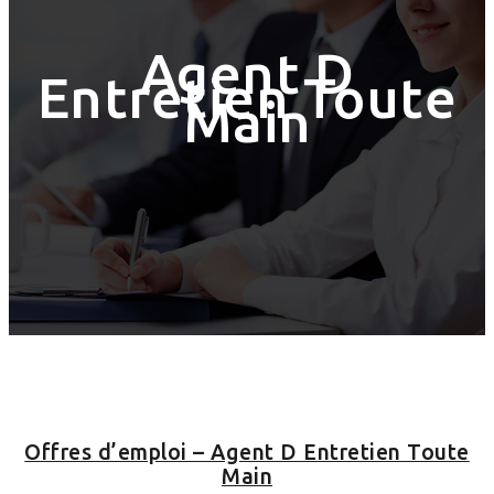
Agent D
Entretien Toute
Main
Offres d’emploi – Agent D Entretien Toute
Main