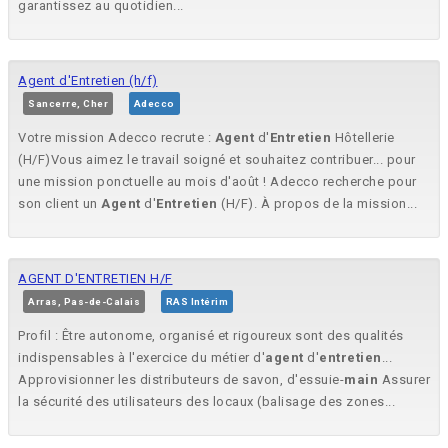
garantissez au quotidien...
Agent d'Entretien (h/f)
Sancerre, Cher
Adecco
Votre mission Adecco recrute :
Agent
d'
Entretien
Hôtellerie
(H/F)Vous aimez le travail soigné et souhaitez contribuer... pour
une mission ponctuelle au mois d'août ! Adecco recherche pour
son client un
Agent
d'
Entretien
(H/F). À propos de la mission...
AGENT D'ENTRETIEN H/F
Arras, Pas-de-Calais
RAS Intérim
Profil : Être autonome, organisé et rigoureux sont des qualités
indispensables à l'exercice du métier d'
agent
d'
entretien
...
Approvisionner les distributeurs de savon, d'essuie-
main
Assurer
la sécurité des utilisateurs des locaux (balisage des zones...