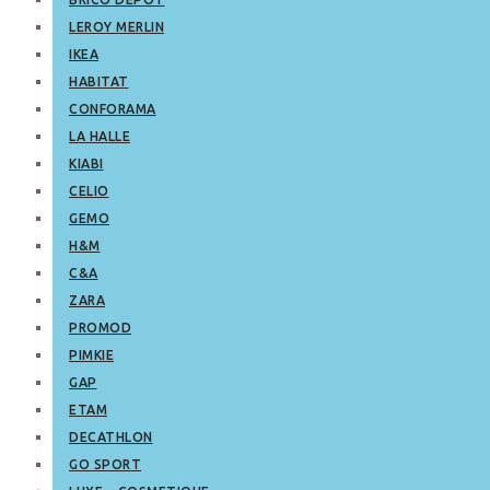
LEROY MERLIN
IKEA
HABITAT
CONFORAMA
LA HALLE
KIABI
CELIO
GEMO
H&M
C&A
ZARA
PROMOD
PIMKIE
GAP
ETAM
DECATHLON
GO SPORT