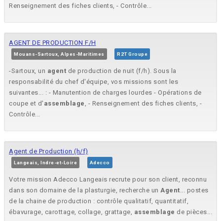
Renseignement des fiches clients, - Contrôle...
AGENT DE PRODUCTION F/H
Mouans-Sartoux, Alpes-Maritimes
R2T Groupe
-Sartoux, un
agent
de production de nuit (f/h). Sous la
responsabilité du chef d'équipe, vos missions sont les
suivantes... : - Manutention de charges lourdes - Opérations de
coupe et d'
assemblage
, - Renseignement des fiches clients, -
Contrôle...
Agent de Production (h/f)
Langeais, Indre-et-Loire
Adecco
Votre mission Adecco Langeais recrute pour son client, reconnu
dans son domaine de la plasturgie, recherche un
Agent
... postes
de la chaine de production : contrôle qualitatif, quantitatif,
ébavurage, carottage, collage, grattage,
assemblage
de pièces...