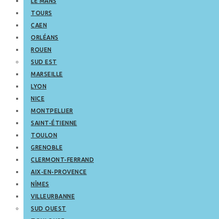
LE MANS
TOURS
CAEN
ORLÉANS
ROUEN
SUD EST
MARSEILLE
LYON
NICE
MONTPELLIER
SAINT-ÉTIENNE
TOULON
GRENOBLE
CLERMONT-FERRAND
AIX-EN-PROVENCE
NÎMES
VILLEURBANNE
SUD OUEST