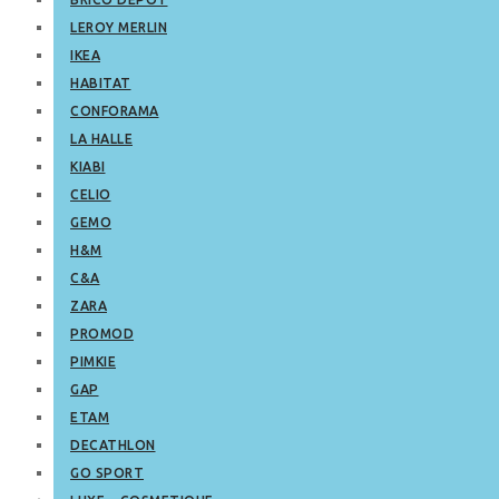
LEROY MERLIN
IKEA
HABITAT
CONFORAMA
LA HALLE
KIABI
CELIO
GEMO
H&M
C&A
ZARA
PROMOD
PIMKIE
GAP
ETAM
DECATHLON
GO SPORT