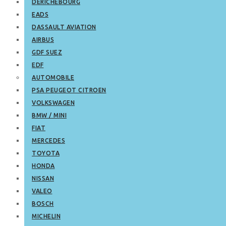
DERICHEBOURG
EADS
DASSAULT AVIATION
AIRBUS
GDF SUEZ
EDF
AUTOMOBILE
PSA PEUGEOT CITROEN
VOLKSWAGEN
BMW / MINI
FIAT
MERCEDES
TOYOTA
HONDA
NISSAN
VALEO
BOSCH
MICHELIN