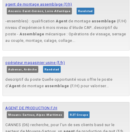
agent de montage assemblage (f/h)
Ancenis-Saint-Géréon, Loire-Atlantique
Randstad
-ensembles) : qualification
Agent
de montage
assemblage
(F/H)
niveau d'expérience 6 mois niveau d'étude CAP...descriptif du
poste -
Assemblage
mécanique : Opérations de vissage, serrage
au couple, montage, calage, collage...
opérateur magasinier usine (f/h)
Aubenas, Ardèche
Randstad
descriptif du poste Quelle opportunité vous offre le poste
d'
Agent
de montage
assemblage
(F/H) pour valoriser...
AGENT DE PRODUCTION F/H
Mouans-Sartoux, Alpes-Maritimes
R2T Groupe
CANNES (06) recherche, pour l'un de ses clients basé sur le
secteur de Mouans-Sartoux, un
agent
de production de nuit (f/h...