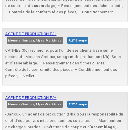
de coupe et d’
assemblage
, – Renseignement des fiches clients,
– Contrôle de la conformité des pièces, – Conditionnement...
AGENT DE PRODUCTION F/H
Mouans-Sartoux, Alpes-Maritimes
R2T Groupe
CANNES (06) recherche, pour l'un de ses clients basé sur le
secteur de Mouans-Sartoux, un
agent
de production (f/h). Sous...
et d’
assemblage
, – Renseignement des fiches clients, –
Contrôle de la conformité des pièces, – Conditionnement des
pièces, – Veiller...
AGENT DE PRODUCTION F/H
Mouans-Sartoux, Alpes-Maritimes
R2T Groupe
-Sartoux, un
agent
de production (f/h). Sous la responsabilité du
chef d'équipe, vos missions sont les suivantes... : - Manutention
de charges lourdes - Opérations de coupe et d'
assemblage
, -