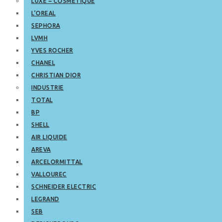
LUXE – COSMETIQUE
L’OREAL
SEPHORA
LVMH
YVES ROCHER
CHANEL
CHRISTIAN DIOR
INDUSTRIE
TOTAL
BP
SHELL
AIR LIQUIDE
AREVA
ARCELORMITTAL
VALLOUREC
SCHNEIDER ELECTRIC
LEGRAND
SEB