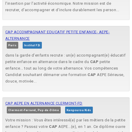
l'insertion par l'activité économique. Notre mission est de
recruter, d'accompagner et d'inclure durablement les person...
CAP ACCOMPAGNANT EDUCATIF PETITE ENFANCE- AEPE-
ALTERNANCE
Paris
Institut F2i
dans la garde d’enfants recrute : un(e) accompagnant(e) éducatif
petite enfance en alternance dans le cadre du
CAP
petite
enfance... tout au long de votre alternance. Vos compétences
Candidat souhaitant démarrer une formation
CAP
AEPE Sérieuse,
douce, motivée...
CAP AEPE EN ALTERNANCE CLERMONT-FD
Clermont-Ferrand, Puy-de-Dôme
Kangourou Kids
Votre mission : Vous êtes intéressé(e) par les métiers de la petite
enfance ? Passez votre
CAP
AEPE...(e), en 1 an. Ce diplôme ouvre