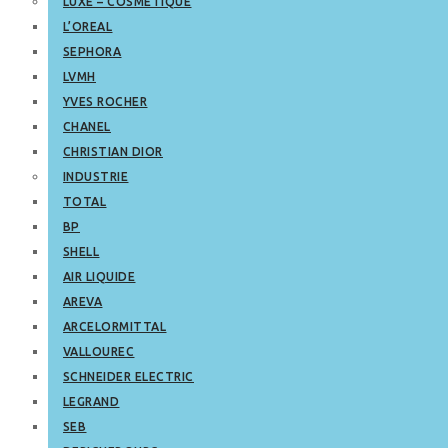
LUXE – COSMETIQUE
L’OREAL
SEPHORA
LVMH
YVES ROCHER
CHANEL
CHRISTIAN DIOR
INDUSTRIE
TOTAL
BP
SHELL
AIR LIQUIDE
AREVA
ARCELORMITTAL
VALLOUREC
SCHNEIDER ELECTRIC
LEGRAND
SEB