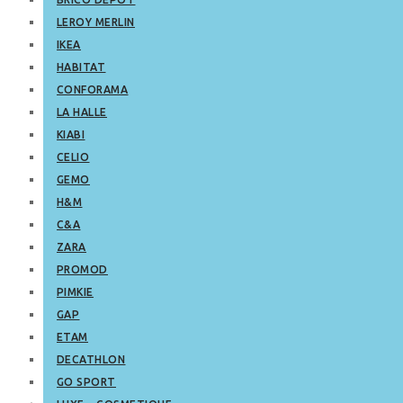
LEROY MERLIN
IKEA
HABITAT
CONFORAMA
LA HALLE
KIABI
CELIO
GEMO
H&M
C&A
ZARA
PROMOD
PIMKIE
GAP
ETAM
DECATHLON
GO SPORT