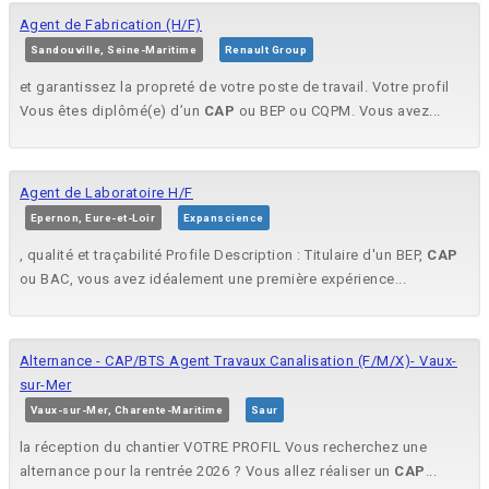
Agent de Fabrication (H/F)
Sandouville, Seine-Maritime
Renault Group
et garantissez la propreté de votre poste de travail. Votre profil
Vous êtes diplômé(e) d’un
CAP
ou BEP ou CQPM. Vous avez...
Agent de Laboratoire H/F
Epernon, Eure-et-Loir
Expanscience
, qualité et traçabilité Profile Description : Titulaire d'un BEP,
CAP
ou BAC, vous avez idéalement une première expérience...
Alternance - CAP/BTS Agent Travaux Canalisation (F/M/X)- Vaux-
sur-Mer
Vaux-sur-Mer, Charente-Maritime
Saur
la réception du chantier VOTRE PROFIL Vous recherchez une
alternance pour la rentrée 2026 ? Vous allez réaliser un
CAP
...