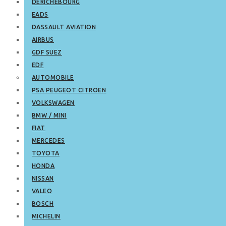
DERICHEBOURG
EADS
DASSAULT AVIATION
AIRBUS
GDF SUEZ
EDF
AUTOMOBILE
PSA PEUGEOT CITROEN
VOLKSWAGEN
BMW / MINI
FIAT
MERCEDES
TOYOTA
HONDA
NISSAN
VALEO
BOSCH
MICHELIN