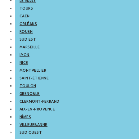
LE MANS
TOURS
CAEN
ORLÉANS
ROUEN
SUD EST
MARSEILLE
LYON
NICE
MONTPELLIER
SAINT-ÉTIENNE
TOULON
GRENOBLE
CLERMONT-FERRAND
AIX-EN-PROVENCE
NÎMES
VILLEURBANNE
SUD OUEST