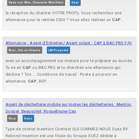
Vaux-sur-Mer, Charente-Maritime
Saur
la réception du chantier VOTRE PROFIL Vous recherchez une
alternance pour la rentrée 2026 ? Vous allez réaliser un
CAP
...
Alternance - Agent d'Entretien/ Agent volant - CAP à BAC PRO F/H
Bruz, Ille-et-Vilaine
LM Propreté
avec un accompagnement sur mesure pour te préparer au succès.
Tu es en
CAP
ou BAC PRO et tu cherches une alternance qui
déchire ? Ton.... Conditions de travail : Poste à pourvoir en
alternance.
CAP
, BEP...
Agent de déchetterie mobile sur toutes les déchetteries : Menton,
Sospel, Beausoleil, Roquebrune-Cap
Nice
Suez
Type de contrat Insertion Contract QUI SOMMES-NOUS Suez RV
Rebond Insertion est une filiale du Groupe SUEZ dédiée à