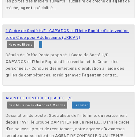
les portes des métiers suivants : auxiliaire de crèche ou
agent
de
crèche,
agent
spécialisé...
1 Cadre de Santé H/F - CAP'ADOS et l'Unité Rapide d'Intervention
et de Crise pour Adolescents (URICAN)
Nevers, Nièvre
Détails de l'offre Poste proposé 1 Cadre de Santé H/F -
CAP
'ADOS et l'Unité Rapide d'Intervention et de Crise... des
personnels. - Conduire des entretiens d'évaluation à l'aide des
grilles de compétences, et rédiger avec l'
agent
un contrat...
AGENT DE CONTROLE QUALITE H/F
Saint-Hilaire-du-Harcouët, Manche
Cap Inter
Description du poste : Spécialiste de l'intérim et du recrutement
depuis 1991, le Groupe
CAP
INTER est un réseau.... Dans le cadre
d'un nouveau projet de recrutement, notre agence d'Avranches
recrute pour son client un
AGENT
DE CONTROLE QUALITE H/F...