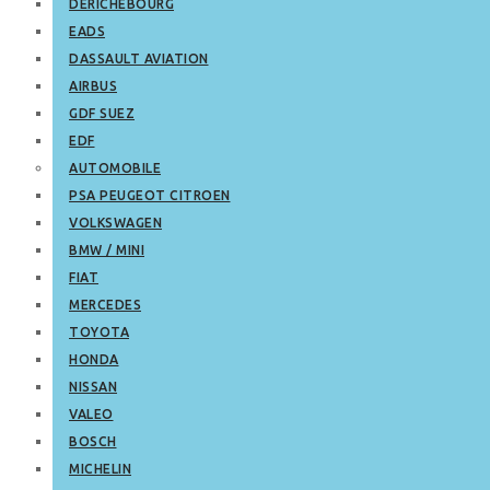
DERICHEBOURG
EADS
DASSAULT AVIATION
AIRBUS
GDF SUEZ
EDF
AUTOMOBILE
PSA PEUGEOT CITROEN
VOLKSWAGEN
BMW / MINI
FIAT
MERCEDES
TOYOTA
HONDA
NISSAN
VALEO
BOSCH
MICHELIN