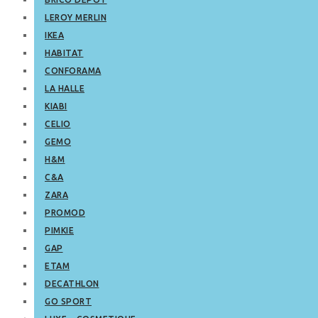
LEROY MERLIN
IKEA
HABITAT
CONFORAMA
LA HALLE
KIABI
CELIO
GEMO
H&M
C&A
ZARA
PROMOD
PIMKIE
GAP
ETAM
DECATHLON
GO SPORT