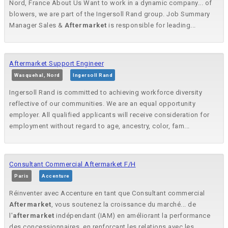
Nord, France About Us Want to work in a dynamic company... of
blowers, we are part of the Ingersoll Rand group. Job Summary
Manager Sales &
Aftermarket
is responsible for leading...
Aftermarket Support Engineer
Wasquehal, Nord
Ingersoll Rand
Ingersoll Rand is committed to achieving workforce diversity
reflective of our communities. We are an equal opportunity
employer. All qualified applicants will receive consideration for
employment without regard to age, ancestry, color, fam...
Consultant Commercial Aftermarket F/H
Paris
Accenture
Réinventer avec Accenture en tant que Consultant commercial
Aftermarket
, vous soutenez la croissance du marché... de
l'
aftermarket
indépendant (IAM) en améliorant la performance
des concessionnaires, en renforçant les relations avec les