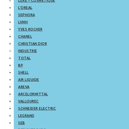
LUXE – COSMETIQUE
L’OREAL
SEPHORA
LVMH
YVES ROCHER
CHANEL
CHRISTIAN DIOR
INDUSTRIE
TOTAL
BP
SHELL
AIR LIQUIDE
AREVA
ARCELORMITTAL
VALLOUREC
SCHNEIDER ELECTRIC
LEGRAND
SEB