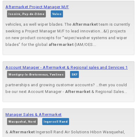
Aftermarket Project Manager M/F
Issoire, Puy-de-Dôme
Valeo
vehicles, as well wiper blades. The
Aftermarket
team is currently
seeking a Project Manager M/F to lead innovation...&I) projects
on new product concepts for “wiper/washer systems and wiper
blades” for the global
aftermarket
(IAM/OES...
Account Manager - Aftermarket & Regional sales and Services 1
Montigny-le-Bretonneux, Yvelines
SKF
partnerships and growing customer accounts? …then you could
be our next Account Manager -
Aftermarket
& Regional Sales...
Manager Sales & Aftermarket
Wasquehal, Nord
Ingersoll Rand
&
Aftermarket
Ingersoll Rand Air Solutions Hibon Wasquehal,