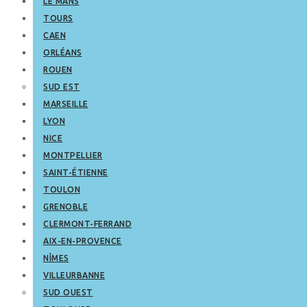
LE MANS
TOURS
CAEN
ORLÉANS
ROUEN
SUD EST
MARSEILLE
LYON
NICE
MONTPELLIER
SAINT-ÉTIENNE
TOULON
GRENOBLE
CLERMONT-FERRAND
AIX-EN-PROVENCE
NÎMES
VILLEURBANNE
SUD OUEST