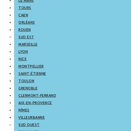
LE MANS
TOURS
CAEN
ORLÉANS
ROUEN
SUD EST
MARSEILLE
LYON
NICE
MONTPELLIER
SAINT-ÉTIENNE
TOULON
GRENOBLE
CLERMONT-FERRAND
AIX-EN-PROVENCE
NÎMES
VILLEURBANNE
SUD OUEST