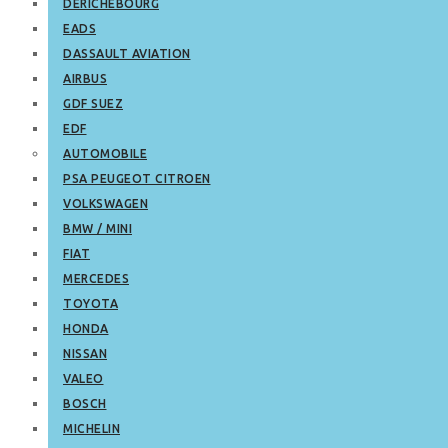
DERICHEBOURG
EADS
DASSAULT AVIATION
AIRBUS
GDF SUEZ
EDF
AUTOMOBILE
PSA PEUGEOT CITROEN
VOLKSWAGEN
BMW / MINI
FIAT
MERCEDES
TOYOTA
HONDA
NISSAN
VALEO
BOSCH
MICHELIN