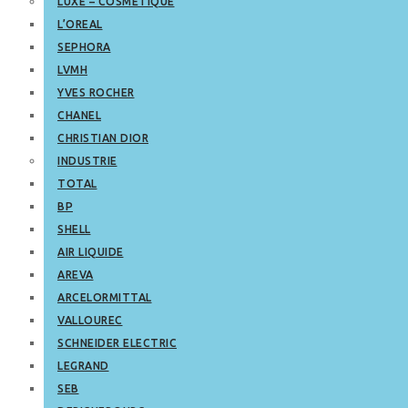
LUXE – COSMETIQUE
L’OREAL
SEPHORA
LVMH
YVES ROCHER
CHANEL
CHRISTIAN DIOR
INDUSTRIE
TOTAL
BP
SHELL
AIR LIQUIDE
AREVA
ARCELORMITTAL
VALLOUREC
SCHNEIDER ELECTRIC
LEGRAND
SEB