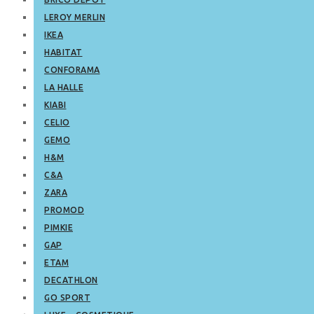
LEROY MERLIN
IKEA
HABITAT
CONFORAMA
LA HALLE
KIABI
CELIO
GEMO
H&M
C&A
ZARA
PROMOD
PIMKIE
GAP
ETAM
DECATHLON
GO SPORT