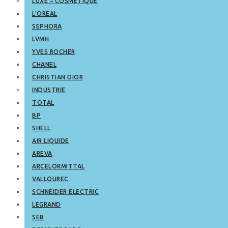
LUXE – COSMETIQUE
L’OREAL
SEPHORA
LVMH
YVES ROCHER
CHANEL
CHRISTIAN DIOR
INDUSTRIE
TOTAL
BP
SHELL
AIR LIQUIDE
AREVA
ARCELORMITTAL
VALLOUREC
SCHNEIDER ELECTRIC
LEGRAND
SEB