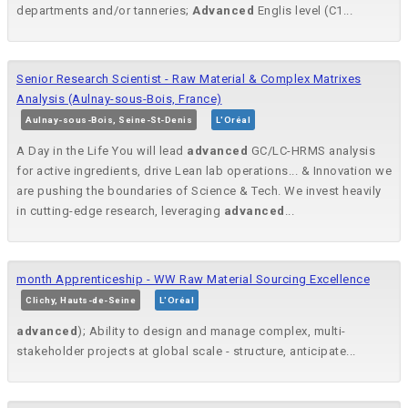
departments and/or tanneries;
Advanced
Englis level (C1...
Senior Research Scientist - Raw Material & Complex Matrixes
Analysis (Aulnay-sous-Bois, France)
Aulnay-sous-Bois, Seine-St-Denis
L'Oréal
A Day in the Life You will lead
advanced
GC/LC-HRMS analysis
for active ingredients, drive Lean lab operations... & Innovation we
are pushing the boundaries of Science & Tech. We invest heavily
in cutting-edge research, leveraging
advanced
...
month Apprenticeship - WW Raw Material Sourcing Excellence
Clichy, Hauts-de-Seine
L'Oréal
advanced
); Ability to design and manage complex, multi-
stakeholder projects at global scale - structure, anticipate...