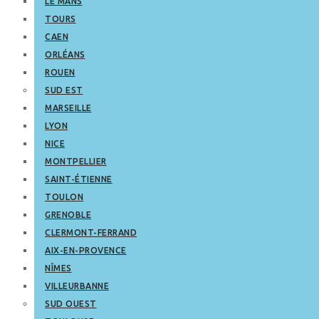
LE MANS
TOURS
CAEN
ORLÉANS
ROUEN
SUD EST
MARSEILLE
LYON
NICE
MONTPELLIER
SAINT-ÉTIENNE
TOULON
GRENOBLE
CLERMONT-FERRAND
AIX-EN-PROVENCE
NÎMES
VILLEURBANNE
SUD OUEST