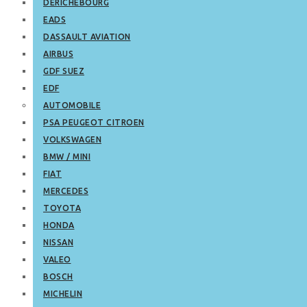
DERICHEBOURG
EADS
DASSAULT AVIATION
AIRBUS
GDF SUEZ
EDF
AUTOMOBILE
PSA PEUGEOT CITROEN
VOLKSWAGEN
BMW / MINI
FIAT
MERCEDES
TOYOTA
HONDA
NISSAN
VALEO
BOSCH
MICHELIN