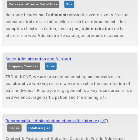
Roissy-en-France, Val-d'Oise
Otis
du poste Leader sur l’
administration
des ventes, vous êtes un
acteur central de la relation client et du bon déroulement... les
comptes clients : création, mise à jour,
administration
de la
plateforme web Administrer le catalogue produits et assurer...
Sales Administration and Support
Trappes, Yvelines
Kone
TBD At KONE, we are focused on creating an innovative and
collaborative working culture where we value the contribution of
each individual. Employee engagement is a key focus area for us
and we encourage participation and the sharing of i...
Responsable administration et contrôle interne (H/F)
France
TotalEnergies
Context & Environment Activities Candidate Profile Additional