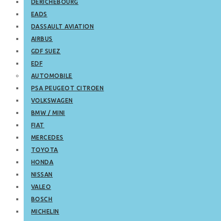
DERICHEBOURG
EADS
DASSAULT AVIATION
AIRBUS
GDF SUEZ
EDF
AUTOMOBILE
PSA PEUGEOT CITROEN
VOLKSWAGEN
BMW / MINI
FIAT
MERCEDES
TOYOTA
HONDA
NISSAN
VALEO
BOSCH
MICHELIN