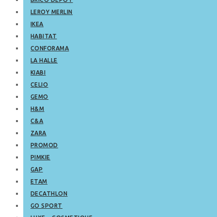
LEROY MERLIN
IKEA
HABITAT
CONFORAMA
LA HALLE
KIABI
CELIO
GEMO
H&M
C&A
ZARA
PROMOD
PIMKIE
GAP
ETAM
DECATHLON
GO SPORT