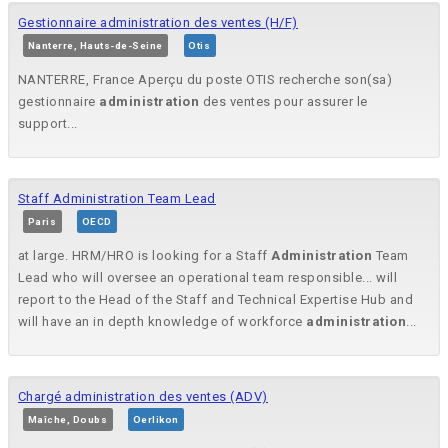
Gestionnaire administration des ventes (H/F)
Nanterre, Hauts-de-Seine
Otis
NANTERRE, France Aperçu du poste OTIS recherche son(sa)
gestionnaire
administration
des ventes pour assurer le
support...
Staff Administration Team Lead
Paris
OECD
at large. HRM/HRO is looking for a Staff
Administration
Team
Lead who will oversee an operational team responsible... will
report to the Head of the Staff and Technical Expertise Hub and
will have an in depth knowledge of workforce
administration
...
Chargé administration des ventes (ADV)
Maîche, Doubs
Oerlikon