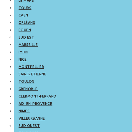
LE MANS
TOURS
CAEN
ORLÉANS
ROUEN
SUD EST
MARSEILLE
LYON
NICE
MONTPELLIER
SAINT-ÉTIENNE
TOULON
GRENOBLE
CLERMONT-FERRAND
AIX-EN-PROVENCE
NÎMES
VILLEURBANNE
SUD OUEST