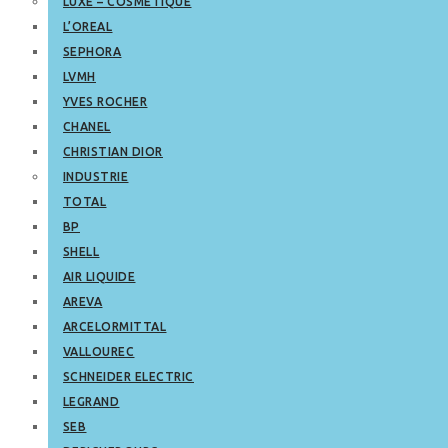
LUXE – COSMETIQUE
L’OREAL
SEPHORA
LVMH
YVES ROCHER
CHANEL
CHRISTIAN DIOR
INDUSTRIE
TOTAL
BP
SHELL
AIR LIQUIDE
AREVA
ARCELORMITTAL
VALLOUREC
SCHNEIDER ELECTRIC
LEGRAND
SEB