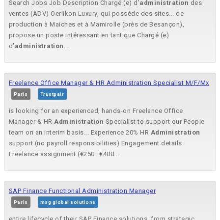
Search Jobs Job Description Chargé (e) d'
administration
des
ventes (ADV) Oerlikon Luxury, qui possède des sites... de
production à Maiches et à Mamirolle (près de Besançon),
propose un poste intéressant en tant que Chargé (e)
d'
administration
...
Freelance Office Manager & HR Administration Specialist M/F/Mx
Paris
Trustpair
is looking for an experienced, hands-on Freelance Office
Manager & HR
Administration
Specialist to support our People
team on an interim basis... Experience 20% HR
Administration
support (no payroll responsibilities) Engagement details:
Freelance assignment (€250–€400...
SAP Finance Functional Administration Manager
Paris
msg global solutions
entire lifecycle of their SAP Finance solutions, from strategic