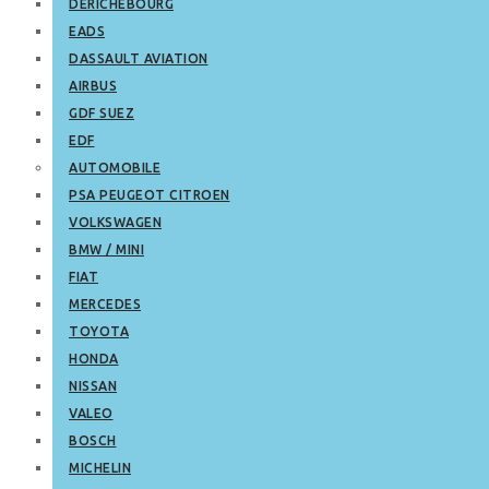
DERICHEBOURG
EADS
DASSAULT AVIATION
AIRBUS
GDF SUEZ
EDF
AUTOMOBILE
PSA PEUGEOT CITROEN
VOLKSWAGEN
BMW / MINI
FIAT
MERCEDES
TOYOTA
HONDA
NISSAN
VALEO
BOSCH
MICHELIN