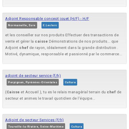
Adjoint Responsable concept jouet (H/F) - H/F
Normanville, Eure
E.Leclerc
et les conseiller sur nos produits Effectuer des transactions de
vente et gérer la
caisse
Démonstrations de nos produits... que
Adjoint
chef
de rayon, idéalement dans la grande distribution .
Motivé, dynamique, responsable et passionné par le commerce...
adjoint de secteur service (f/h)
Perpignan, Pyrénées-Orientales
Cultura
(
Caisse
et Accueil ), tu es le relais managérial terrain du
chef
de
secteur et animes le travail quotidien de l'équipe...
Adjoint de secteur Services (f/h)
Tourville-la-Rivière, Seine-Maritime
Cultura