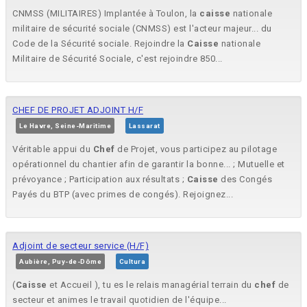
CNMSS (MILITAIRES) Implantée à Toulon, la
caisse
nationale
militaire de sécurité sociale (CNMSS) est l'acteur majeur... du
Code de la Sécurité sociale. Rejoindre la
Caisse
nationale
Militaire de Sécurité Sociale, c'est rejoindre 850...
CHEF DE PROJET ADJOINT H/F
Le Havre, Seine-Maritime
Lassarat
Véritable appui du
Chef
de Projet, vous participez au pilotage
opérationnel du chantier afin de garantir la bonne... ; Mutuelle et
prévoyance ; Participation aux résultats ;
Caisse
des Congés
Payés du BTP (avec primes de congés). Rejoignez...
Adjoint de secteur service (H/F)
Aubière, Puy-de-Dôme
Cultura
(
Caisse
et Accueil ), tu es le relais managérial terrain du
chef
de
secteur et animes le travail quotidien de l'équipe...