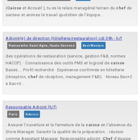
(
Caisse
et Accueil ), tu es le relais managérial terrain du
chef
de
secteur et animes le travail quotidien de l'équipe...
Adjoint(e) de direction (hôtellerie/restauration) cdi 39h - h/f
Ramonville-Saint-Agne, Haute-Garonne
Best Western
des opérations de restauration (service, gestion F&B, normes
HACCP). · Connaissance des outils PMS et logiciel de
caisse
·
Bases.... Profil recherché · Expérience confirmée en hôtellerie
(réception,
chef
de réception, management F&B). · Niveau Bac+2
à Bac+3...
Responsable Adjoint (h/f)
Paris
Adecco
. Assurer l'ouverture et la fermeture de la
caisse
en l'absence du
Store Manager. Garantir la qualité de la préparation... réussie
comme Assistant Manager, Responsable adjoint,
Chef
d'équipe