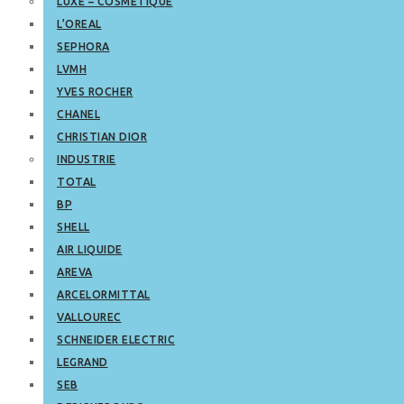
LUXE – COSMETIQUE
L’OREAL
SEPHORA
LVMH
YVES ROCHER
CHANEL
CHRISTIAN DIOR
INDUSTRIE
TOTAL
BP
SHELL
AIR LIQUIDE
AREVA
ARCELORMITTAL
VALLOUREC
SCHNEIDER ELECTRIC
LEGRAND
SEB