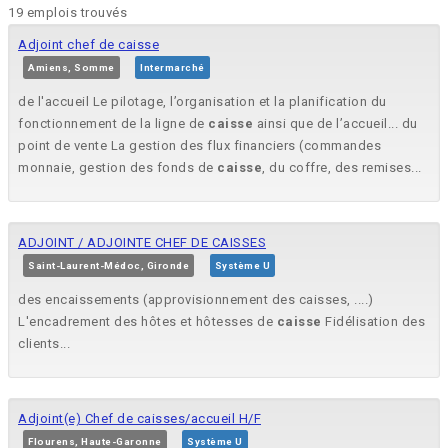
19 emplois trouvés
Adjoint chef de caisse
Amiens, Somme
Intermarché
de l'accueil Le pilotage, l’organisation et la planification du
fonctionnement de la ligne de
caisse
ainsi que de l’accueil... du
point de vente La gestion des flux financiers (commandes
monnaie, gestion des fonds de
caisse
, du coffre, des remises...
ADJOINT / ADJOINTE CHEF DE CAISSES
Saint-Laurent-Médoc, Gironde
Système U
des encaissements (approvisionnement des caisses, ....)
L'encadrement des hôtes et hôtesses de
caisse
Fidélisation des
clients...
Adjoint(e) Chef de caisses/accueil H/F
Flourens, Haute-Garonne
Système U