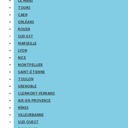
LE MANS
TOURS
CAEN
ORLÉANS
ROUEN
SUD EST
MARSEILLE
LYON
NICE
MONTPELLIER
SAINT-ÉTIENNE
TOULON
GRENOBLE
CLERMONT-FERRAND
AIX-EN-PROVENCE
NÎMES
VILLEURBANNE
SUD OUEST