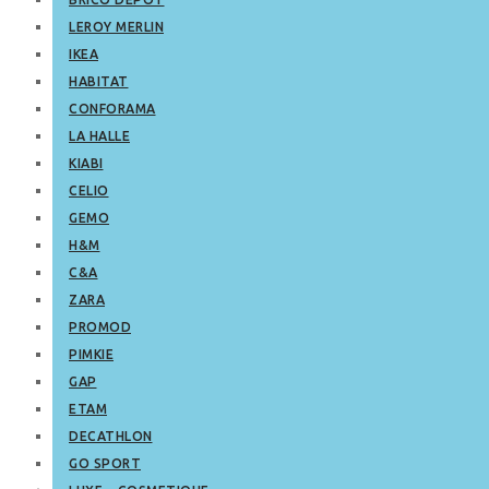
LEROY MERLIN
IKEA
HABITAT
CONFORAMA
LA HALLE
KIABI
CELIO
GEMO
H&M
C&A
ZARA
PROMOD
PIMKIE
GAP
ETAM
DECATHLON
GO SPORT