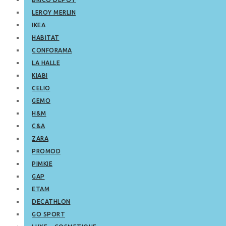
LEROY MERLIN
IKEA
HABITAT
CONFORAMA
LA HALLE
KIABI
CELIO
GEMO
H&M
C&A
ZARA
PROMOD
PIMKIE
GAP
ETAM
DECATHLON
GO SPORT