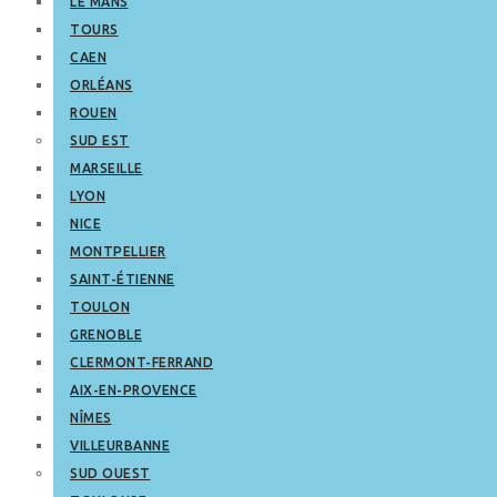
LE MANS
TOURS
CAEN
ORLÉANS
ROUEN
SUD EST
MARSEILLE
LYON
NICE
MONTPELLIER
SAINT-ÉTIENNE
TOULON
GRENOBLE
CLERMONT-FERRAND
AIX-EN-PROVENCE
NÎMES
VILLEURBANNE
SUD OUEST