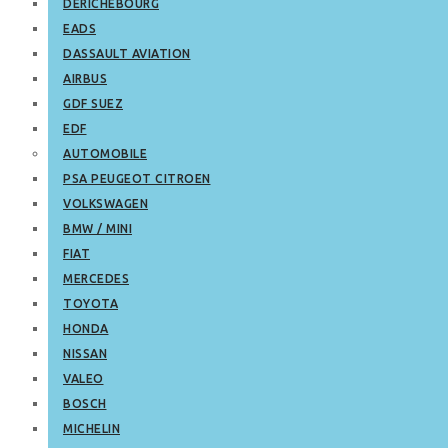
DERICHEBOURG
EADS
DASSAULT AVIATION
AIRBUS
GDF SUEZ
EDF
AUTOMOBILE
PSA PEUGEOT CITROEN
VOLKSWAGEN
BMW / MINI
FIAT
MERCEDES
TOYOTA
HONDA
NISSAN
VALEO
BOSCH
MICHELIN