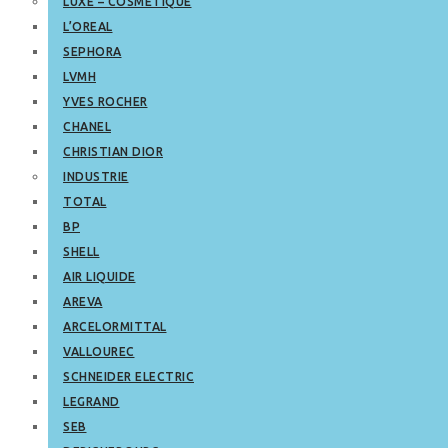
LUXE – COSMETIQUE
L’OREAL
SEPHORA
LVMH
YVES ROCHER
CHANEL
CHRISTIAN DIOR
INDUSTRIE
TOTAL
BP
SHELL
AIR LIQUIDE
AREVA
ARCELORMITTAL
VALLOUREC
SCHNEIDER ELECTRIC
LEGRAND
SEB