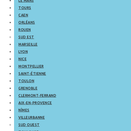
LE MANS
TOURS
CAEN
ORLÉANS
ROUEN
SUD EST
MARSEILLE
LYON
NICE
MONTPELLIER
SAINT-ÉTIENNE
TOULON
GRENOBLE
CLERMONT-FERRAND
AIX-EN-PROVENCE
NÎMES
VILLEURBANNE
SUD OUEST