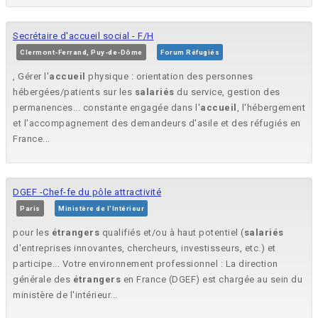
Secrétaire d'accueil social - F/H
Clermont-Ferrand, Puy-de-Dôme
Forum Réfugiés
, Gérer l'
accueil
physique : orientation des personnes
hébergées/patients sur les
salariés
du service, gestion des
permanences... constante engagée dans l'
accueil
, l'hébergement
et l'accompagnement des demandeurs d'asile et des réfugiés en
France...
DGEF -Chef-fe du pôle attractivité
Paris
Ministère de l'Intérieur
pour les
étrangers
qualifiés et/ou à haut potentiel (
salariés
d'entreprises innovantes, chercheurs, investisseurs, etc.) et
participe... Votre environnement professionnel : La direction
générale des
étrangers
en France (DGEF) est chargée au sein du
ministère de l'intérieur...