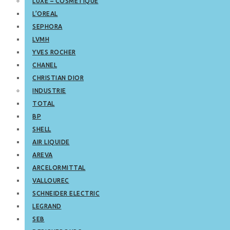
LUXE – COSMETIQUE
L’OREAL
SEPHORA
LVMH
YVES ROCHER
CHANEL
CHRISTIAN DIOR
INDUSTRIE
TOTAL
BP
SHELL
AIR LIQUIDE
AREVA
ARCELORMITTAL
VALLOUREC
SCHNEIDER ELECTRIC
LEGRAND
SEB