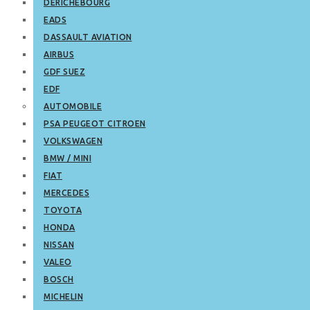
DERICHEBOURG
EADS
DASSAULT AVIATION
AIRBUS
GDF SUEZ
EDF
AUTOMOBILE
PSA PEUGEOT CITROEN
VOLKSWAGEN
BMW / MINI
FIAT
MERCEDES
TOYOTA
HONDA
NISSAN
VALEO
BOSCH
MICHELIN