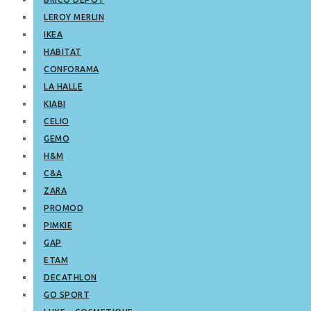
LEROY MERLIN
IKEA
HABITAT
CONFORAMA
LA HALLE
KIABI
CELIO
GEMO
H&M
C&A
ZARA
PROMOD
PIMKIE
GAP
ETAM
DECATHLON
GO SPORT