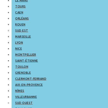
LE MANS
TOURS
CAEN
ORLÉANS
ROUEN
SUD EST
MARSEILLE
LYON
NICE
MONTPELLIER
SAINT-ÉTIENNE
TOULON
GRENOBLE
CLERMONT-FERRAND
AIX-EN-PROVENCE
NÎMES
VILLEURBANNE
SUD OUEST