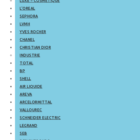
LUXE – COSMETIQUE
L’OREAL
SEPHORA
LVMH
YVES ROCHER
CHANEL
CHRISTIAN DIOR
INDUSTRIE
TOTAL
BP
SHELL
AIR LIQUIDE
AREVA
ARCELORMITTAL
VALLOUREC
SCHNEIDER ELECTRIC
LEGRAND
SEB