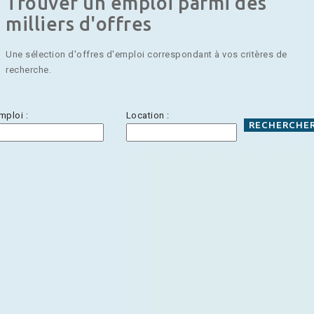
Trouver un emploi parmi des
milliers d'offres
Une sélection d'offres d'emploi correspondant à vos critères de
recherche.
mploi :
Location :
RECHERCHE