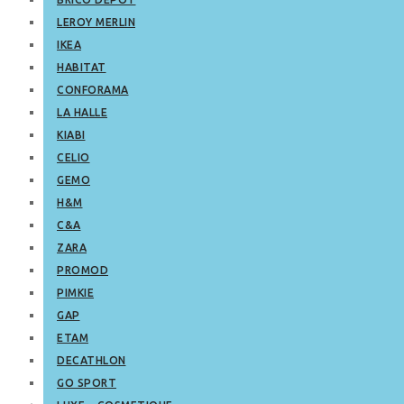
LEROY MERLIN
IKEA
HABITAT
CONFORAMA
LA HALLE
KIABI
CELIO
GEMO
H&M
C&A
ZARA
PROMOD
PIMKIE
GAP
ETAM
DECATHLON
GO SPORT