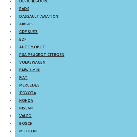
DERICHEBOURG
EADS
DASSAULT AVIATION
AIRBUS
GDF SUEZ
EDF
AUTOMOBILE
PSA PEUGEOT CITROEN
VOLKSWAGEN
BMW / MINI
FIAT
MERCEDES
TOYOTA
HONDA
NISSAN
VALEO
BOSCH
MICHELIN