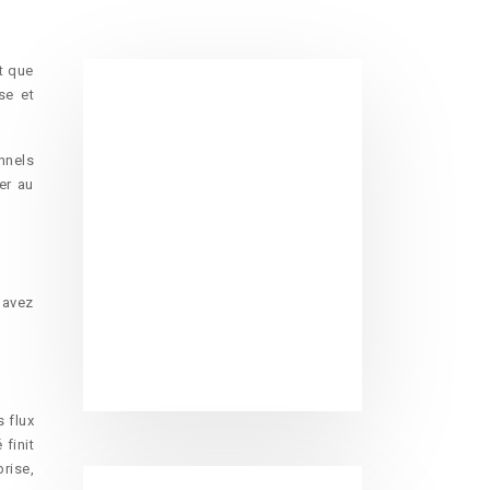
t que
se et
nnels
er au
 avez
 flux
finit
rise,