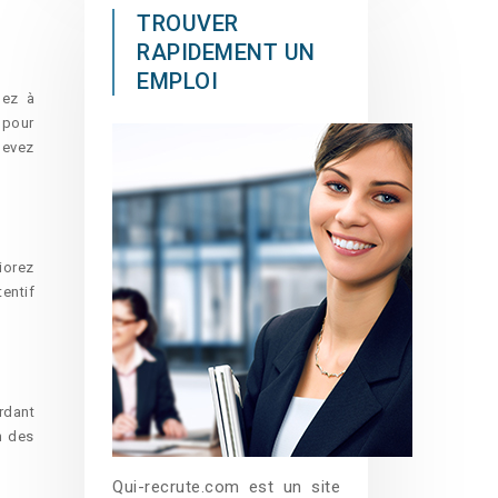
TROUVER
RAPIDEMENT UN
EMPLOI
hez à
 pour
devez
liorez
tentif
rdant
n des
Qui-recrute.com est un site