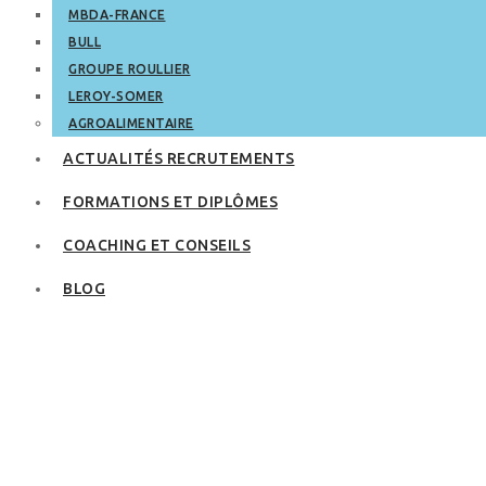
MBDA-FRANCE
BULL
GROUPE ROULLIER
LEROY-SOMER
AGROALIMENTAIRE
ACTUALITÉS RECRUTEMENTS
FORMATIONS ET DIPLÔMES
COACHING ET CONSEILS
BLOG
5 étapes pour
dynamiser son CV
pour son premier
emploi