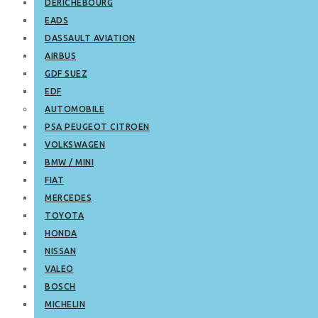
DERICHEBOURG
EADS
DASSAULT AVIATION
AIRBUS
GDF SUEZ
EDF
AUTOMOBILE
PSA PEUGEOT CITROEN
VOLKSWAGEN
BMW / MINI
FIAT
MERCEDES
TOYOTA
HONDA
NISSAN
VALEO
BOSCH
MICHELIN