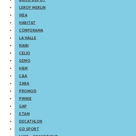
LEROY MERLIN
IKEA
HABITAT
CONFORAMA
LA HALLE
KIABI
CELIO
GEMO
H&M
C&A
ZARA
PROMOD
PIMKIE
GAP
ETAM
DECATHLON
GO SPORT