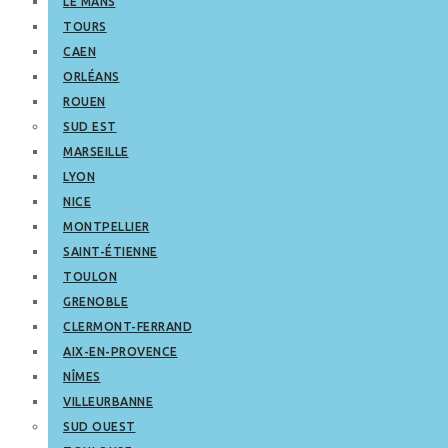
LE MANS
TOURS
CAEN
ORLÉANS
ROUEN
SUD EST
MARSEILLE
LYON
NICE
MONTPELLIER
SAINT-ÉTIENNE
TOULON
GRENOBLE
CLERMONT-FERRAND
AIX-EN-PROVENCE
NÎMES
VILLEURBANNE
SUD OUEST