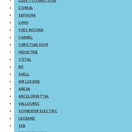
LUXE – COSMETIQUE
L’OREAL
SEPHORA
LVMH
YVES ROCHER
CHANEL
CHRISTIAN DIOR
INDUSTRIE
TOTAL
BP
SHELL
AIR LIQUIDE
AREVA
ARCELORMITTAL
VALLOUREC
SCHNEIDER ELECTRIC
LEGRAND
SEB